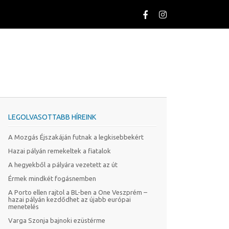
LEGOLVASOTTABB HÍREINK
A Mozgás Éjszakáján futnak a legkisebbekért
Hazai pályán remekeltek a fiatalok
A hegyekből a pályára vezetett az út
Érmek mindkét fogásnemben
A Porto ellen rajtol a BL-ben a One Veszprém –
hazai pályán kezdődhet az újabb európai
menetelés
Varga Szonja bajnoki ezüstérme