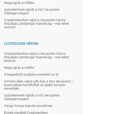
Nagy ugrás az elitbe
Győzelemmel rajtolt a VSC Veszprém
Zalaegerszegen!
Szeptemberben rajtol a Veszprém Városi
Kispályás Labdarúgó-bajnokság – már lehet
nevezni
LEGFRISSEBB HÍREINK
Szeptemberben rajtol a Veszprém Városi
Kispályás Labdarúgó-bajnokság – már lehet
nevezni
Nagy ugrás az elitbe
A hegyekből a pályára vezetett az út
A Porto ellen rajtol a BL-ben a One Veszprém –
hazai pályán kezdődhet az újabb európai
menetelés
Győzelemmel rajtolt a VSC Veszprém
Zalaegerszegen!
Varga Szonja bajnoki ezüstérme
Érmek mindkét fogásnemben