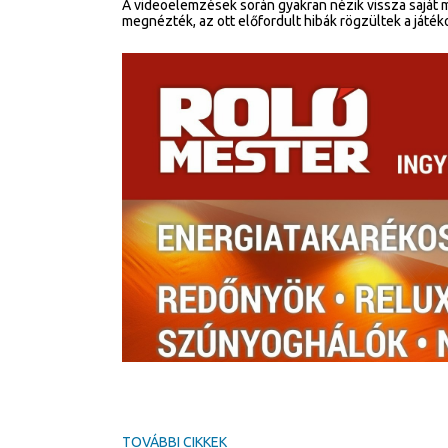
A videoelemzések során gyakran nézik vissza saját m
megnézték, az ott előfordult hibák rögzültek a ját
TOVÁBBI CIKKEK