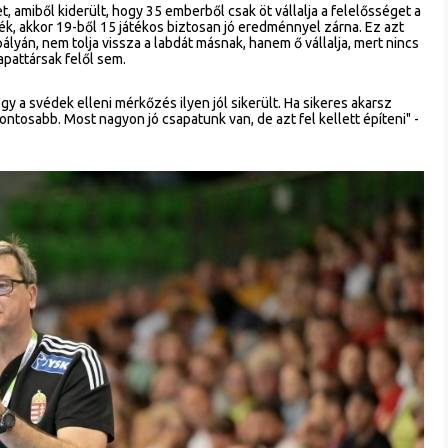
, amiből kiderült, hogy 35 emberből csak öt vállalja a felelősséget a
k, akkor 19-ből 15 játékos biztosan jó eredménnyel zárna. Ez azt
 pályán, nem tolja vissza a labdát másnak, hanem ő vállalja, mert nincs
apattársak felől sem.
 a svédek elleni mérkőzés ilyen jól sikerült. Ha sikeres akarsz
ontosabb. Most nagyon jó csapatunk van, de azt fel kellett építeni" -