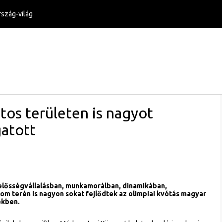
szág-világ
tos területen is nagyot
gatott
lelősségvállalásban, munkamorálban, dinamikában,
om terén is nagyon sokat fejlődtek az olimpiai kvótás magyar
ekben.