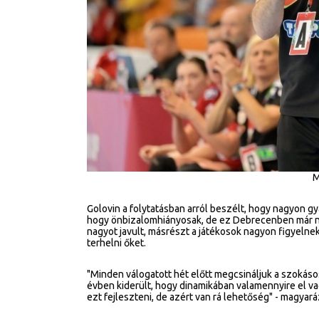
M
Golovin a folytatásban arról beszélt, hogy nagyon gy
hogy önbizalomhiányosak, de ez Debrecenben már ne
nagyot javult, másrészt a játékosok nagyon figyelnek
terhelni őket.
"Minden válogatott hét előtt megcsináljuk a szokásos
évben kiderült, hogy dinamikában valamennyire el v
ezt fejleszteni, de azért van rá lehetőség" - magyará