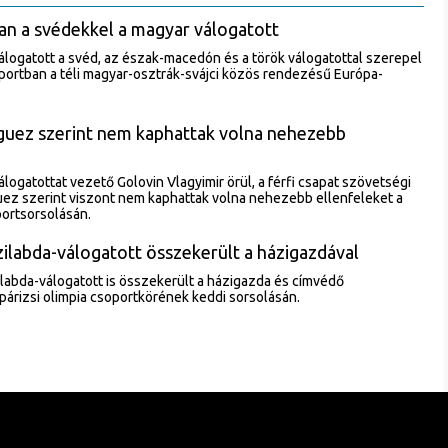
an a svédekkel a magyar válogatott
álogatott a svéd, az észak-macedón és a török válogatottal szerepel
portban a téli magyar-osztrák-svájci közös rendezésű Európa-
íguez szerint nem kaphattak volna nehezebb
logatottat vezető Golovin Vlagyimir örül, a férfi csapat szövetségi
ez szerint viszont nem kaphattak volna nehezebb ellenfeleket a
portsorsolásán.
ilabda-válogatott összekerült a házigazdával
zilabda-válogatott is összekerült a házigazda és címvédő
 párizsi olimpia csoportkörének keddi sorsolásán.