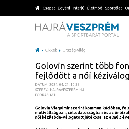
Csapat
Egyéni
Interjú
Életmód
Sportélet
Or
Cikkek
Ország-világ
Golovin szerint több fon
fejlődött a női kéziválo
DÁTUM: 2024. 04. 21. 10:35
SZERZŐ: HAJRÁVESZPRÉM.HU
FORRÁS: MTI
Golovin Vlagyimir szerint kommunikációban, fe
motiváltságban, céltudatosságban és az önbizal
női kézilabda-válogatott játékosai az elmúlt év