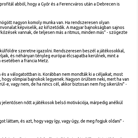
profitál abból, hogy a Győr és a Ferencváros után a Debrecen is
 Emögött nagyon komoly munka van. Ha rendszeresen olyan
nvonalat képviselik, az kifizetődik. A magyar bajnokságban sajnos
rkőzések vannak, de teljesen más a ritmus, minden más" - szögezte
külföldre szeretne igazolni. Rendszeresen beszél a játékosokkal,
ljaik, és néhányan tényleg európai élcsapatba kerülnek, mint a
 esetében a francia Metz.
 és a válogatottban is. Korábban nem mondták ki a céljaikat, most
, hogy olimpiai bajnokok legyenek. Nagyon örültem neki, mert ha van
rül-e, vagy nem, de ha nincs cél, akkor biztosan nem fog sikerülni" -
ogy jelentősen nőtt a játékosok belső motivációja, márpedig anélkül
got láttam, és azt, hogy vagy így, vagy úgy, de meg fogjuk oldani" -