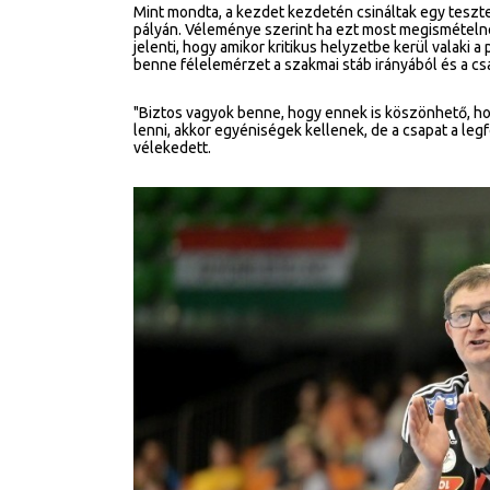
Mint mondta, a kezdet kezdetén csináltak egy tesztet
pályán. Véleménye szerint ha ezt most megismételné
jelenti, hogy amikor kritikus helyzetbe kerül valaki a
benne félelemérzet a szakmai stáb irányából és a cs
"Biztos vagyok benne, hogy ennek is köszönhető, hogy
lenni, akkor egyéniségek kellenek, de a csapat a legf
vélekedett.