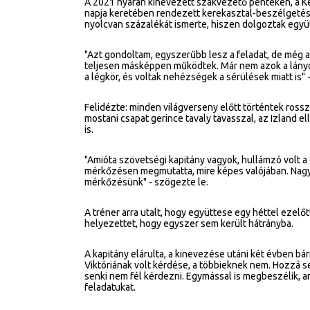
A 2021 nyarán kinevezett szakvezető pénteken, a K
napja keretében rendezett kerekasztal-beszélgetése
nyolcvan százalékát ismerte, hiszen dolgoztak együt
"Azt gondoltam, egyszerűbb lesz a feladat, de még az
teljesen másképpen működtek. Már nem azok a lányok 
a légkör, és voltak nehézségek a sérülések miatt is" 
Felidézte: minden világverseny előtt történtek rossz 
mostani csapat gerince tavaly tavasszal, az Izland ell
is.
"Amióta szövetségi kapitány vagyok, hullámzó volt a 
mérkőzésen megmutatta, mire képes valójában. Nagyo
mérkőzésünk" - szögezte le.
A tréner arra utalt, hogy együttese egy héttel ezel
helyezettet, hogy egyszer sem került hátrányba.
A kapitány elárulta, a kinevezése utáni két évben b
Viktóriának volt kérdése, a többieknek nem. Hozzá 
senki nem fél kérdezni. Egymással is megbeszélik, a
feladatukat.