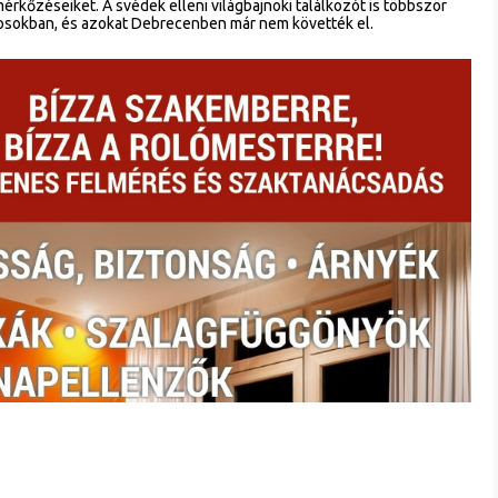
érkőzéseiket. A svédek elleni világbajnoki találkozót is többször
ékosokban, és azokat Debrecenben már nem követték el.