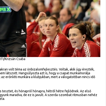
TI/Krizsán Csaba
akran volt téma az önbizalomfejlesztés. Voltak, akik úgy érezték,
m látszott. Hangsúlyozta azt is, hogy a csapat munkamorálja
 az erőnléti munkára a klubjukban, mert a válogatottban nincs idő
 tesztet, és hónapról hónapra, hétről hétre fejlődnek. Az első
agyunk maradva, de ez is javult. A szerda-szombat ritmusban nehéz
zta.