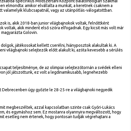
ézilabda-specifikus Módszertani Központ balatonboglári szakmai
n elmondta: amikor elvállalta a munkát, a keretnek csaknem a
t valamelyik klubcsapatnál, vagy az utánpótlás-válogatottban.
ok is, akik 2018-ban junior világbajnokok voltak, felnőttként
voltak, akik mindent első szóra elfogadnak. Egy kicsit más volt már
- magyarázta Golovin.
dolgok, játékosokat kellett cserélni, hiányposztok alakultak ki. A
eni világbajnoki selejtezők előtt alakult ki, azóta kevesebb a sérülés
csapat teljesítménye, de az olimpiai selejtezőtornán a svédek elleni
n jól játszottunk, ez volt a legdinamikusabb, legnehezebb
őtt Debrecenben úgy győzte le 28-25-re a világbajnoki negyedik
ármit megbeszéltek, azzal kapcsolatban szinte csak Győri-Lukács
sem, és egymáshoz sem. Ez mostanra olyannyira megváltozott, hogy
mit esetleg nem értenek, hogy pontosan tudják végrehajtani a