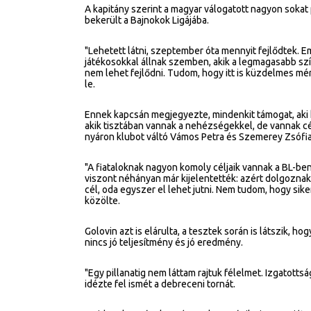
A kapitány szerint a magyar válogatott nagyon sokat 
bekerült a Bajnokok Ligájába.
"Lehetett látni, szeptember óta mennyit fejlődtek.
játékosokkal állnak szemben, akik a legmagasabb szí
nem lehet fejlődni. Tudom, hogy itt is küzdelmes mé
le.
Ennek kapcsán megjegyezte, mindenkit támogat, aki 
akik tisztában vannak a nehézségekkel, de vannak cé
nyáron klubot váltó Vámos Petra és Szemerey Zsófia
"A fiataloknak nagyon komoly céljaik vannak a BL-ben
viszont néhányan már kijelentették: azért dolgoznak
cél, oda egyszer el lehet jutni. Nem tudom, hogy sike
közölte.
Golovin azt is elárulta, a tesztek során is látszik, h
nincs jó teljesítmény és jó eredmény.
"Egy pillanatig nem láttam rajtuk félelmet. Izgatottsá
idézte fel ismét a debreceni tornát.