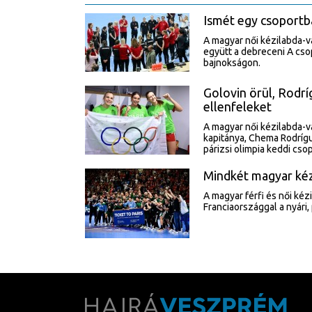
Ismét egy csoportb
A magyar női kézilabda-v
együtt a debreceni A cso
bajnokságon.
Golovin örül, Rodr
ellenfeleket
A magyar női kézilabda-vá
kapitánya, Chema Rodrígu
párizsi olimpia keddi cso
Mindkét magyar kéz
A magyar férfi és női ké
Franciaországgal a nyári,