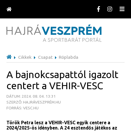
Cikkek
Csapat
Röplabda
A bajnokcsapattól igazolt
centert a VEHIR-VESC
DÁTUM: 2024. 08. 04. 13:31
SZERZŐ: HAJRÁVESZPRÉM.HU
FORRÁS: VESC.HU
Török Petra lesz a VEHIR-VESC egyik centere a
2024/2025-ös idényben. A 24 esztendős játékos az