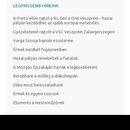
LEGFRISSEBB HÍREINK
A Porto ellen rajtol a BL-ben a One Veszprém – hazai
pályán kezdődhet az újabb európai menetelés
Győzelemmel rajtolt a VSC Veszprém Zalaegerszegen!
Varga Szonja bajnoki ezüstérme
Érmek mindkét fogásnemben
Hazai pályán remekeltek a fiatalok
A Mozgás Éjszakáján futnak a legkisebbekért
Berobbant a mölkky a diákolimpián
Ebbe most beleszaladtunk
Érmek és egyéni csúcsok
Elismerés a mesteredzőnek