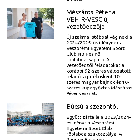
Mészáros Péter a
VEHIR-VESC új
vezetőedzője
Új szakmai stábbal vág neki a
2024/2025-ös idénynek a
Veszprémi Egyetemi Sport
Club NB I-es női
röplabdacsapata. A
vezetőedzői feladatokat a
korábbi 92-szeres válogatott
feladó, a játékosként 10-
szeres magyar bajnok és 10-
szeres kupagyőztes Mészáros
Péter veszi át.
Búcsú a szezontól
Együtt zárta le a 2023/2024-
es idényt a Veszprémi
Egyetemi Sport Club
röplabda szakosztálya. A
Pannon Egyetem