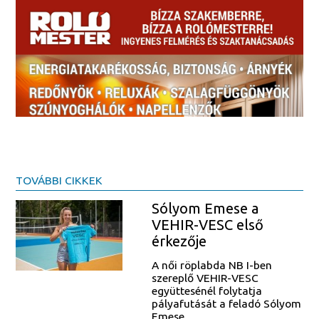
TOVÁBBI CIKKEK
Sólyom Emese a
VEHIR-VESC első
érkezője
A női röplabda NB I-ben
szereplő VEHIR-VESC
együttesénél folytatja
pályafutását a feladó Sólyom
Emese.