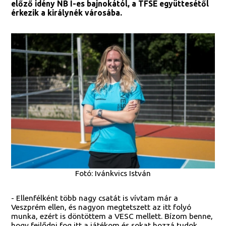
előző idény NB I-es bajnokától, a TFSE együttesétől
érkezik a királynék városába.
Fotó: Ivánkvics István
- Ellenfélként több nagy csatát is vívtam már a
Veszprém ellen, és nagyon megtetszett az itt folyó
munka, ezért is döntöttem a VESC mellett. Bízom benne,
hogy fejlődni fog itt a játékom és sokat hozzá tudok