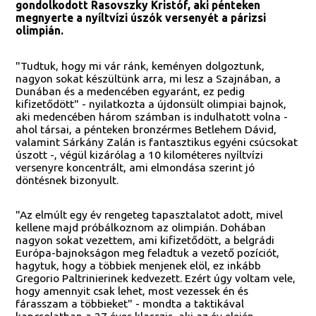
gondolkodott Rasovszky Kristóf, aki pénteken
megnyerte a nyíltvízi úszók versenyét a párizsi
olimpián.
"Tudtuk, hogy mi vár ránk, keményen dolgoztunk,
nagyon sokat készültünk arra, mi lesz a Szajnában, a
Dunában és a medencében egyaránt, ez pedig
kifizetődött" - nyilatkozta a újdonsült olimpiai bajnok,
aki medencében három számban is indulhatott volna -
ahol társai, a pénteken bronzérmes Betlehem Dávid,
valamint Sárkány Zalán is fantasztikus egyéni csúcsokat
úszott -, végül kizárólag a 10 kilométeres nyíltvízi
versenyre koncentrált, ami elmondása szerint jó
döntésnek bizonyult.
"Az elmúlt egy év rengeteg tapasztalatot adott, mivel
kellene majd próbálkoznom az olimpián. Dohában
nagyon sokat vezettem, ami kifizetődött, a belgrádi
Európa-bajnokságon meg feladtuk a vezető pozíciót,
hagytuk, hogy a többiek menjenek elöl, ez inkább
Gregorio Paltrinierinek kedvezett. Ezért úgy voltam vele,
hogy amennyit csak lehet, most vezessek én és
fárasszam a többieket" - mondta a taktikával