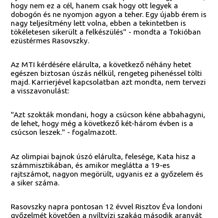
hogy nem ez a cél, hanem csak hogy ott legyek a
dobogón és ne nyomjon agyon a teher. Egy újabb érem is
nagy teljesítmény lett volna, ebben a tekintetben is
tökéletesen sikerült a felkészülés" - mondta a Tokióban
ezüstérmes Rasovszky.
Az MTI kérdésére elárulta, a következő néhány hetet
egészen biztosan úszás nélkül, rengeteg pihenéssel tölti
majd. Karrierjével kapcsolatban azt mondta, nem tervezi
a visszavonulást:
"Azt szokták mondani, hogy a csúcson kéne abbahagyni,
de lehet, hogy még a következő két-három évben is a
csúcson leszek." - fogalmazott.
Az olimpiai bajnok úszó elárulta, felesége, Kata hisz a
számmisztikában, és amikor meglátta a 19-es
rajtszámot, nagyon megörült, ugyanis ez a győzelem és
a siker száma.
Rasovszky napra pontosan 12 évvel Risztov Éva londoni
győzelmét követően a nyíltvízi szakág második aranyát