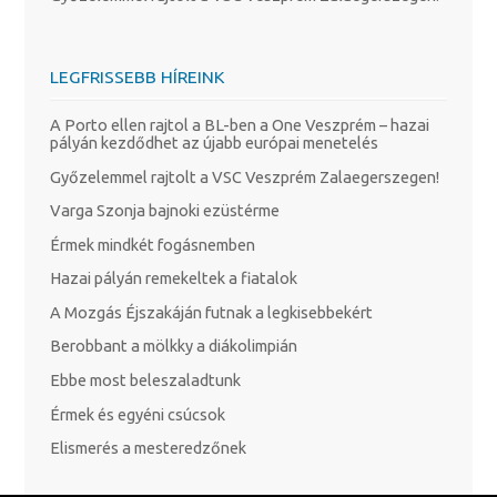
LEGFRISSEBB HÍREINK
A Porto ellen rajtol a BL-ben a One Veszprém – hazai
pályán kezdődhet az újabb európai menetelés
Győzelemmel rajtolt a VSC Veszprém Zalaegerszegen!
Varga Szonja bajnoki ezüstérme
Érmek mindkét fogásnemben
Hazai pályán remekeltek a fiatalok
A Mozgás Éjszakáján futnak a legkisebbekért
Berobbant a mölkky a diákolimpián
Ebbe most beleszaladtunk
Érmek és egyéni csúcsok
Elismerés a mesteredzőnek