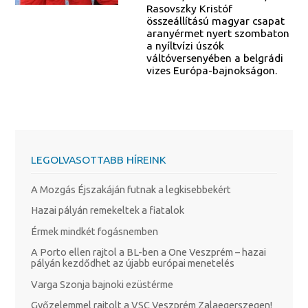
Rasovszky Kristóf
összeállítású magyar csapat
aranyérmet nyert szombaton
a nyíltvízi úszók
váltóversenyében a belgrádi
vizes Európa-bajnokságon.
LEGOLVASOTTABB HÍREINK
A Mozgás Éjszakáján futnak a legkisebbekért
Hazai pályán remekeltek a fiatalok
Érmek mindkét fogásnemben
A Porto ellen rajtol a BL-ben a One Veszprém – hazai
pályán kezdődhet az újabb európai menetelés
Varga Szonja bajnoki ezüstérme
Győzelemmel rajtolt a VSC Veszprém Zalaegerszegen!