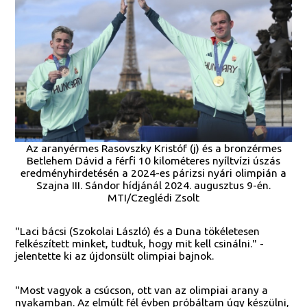
Az aranyérmes Rasovszky Kristóf (j) és a bronzérmes
Betlehem Dávid a férfi 10 kilométeres nyíltvízi úszás
eredményhirdetésén a 2024-es párizsi nyári olimpián a
Szajna III. Sándor hídjánál 2024. augusztus 9-én.
MTI/Czeglédi Zsolt
"Laci bácsi (Szokolai László) és a Duna tökéletesen
felkészített minket, tudtuk, hogy mit kell csinálni." -
jelentette ki az újdonsült olimpiai bajnok.
"Most vagyok a csúcson, ott van az olimpiai arany a
nyakamban. Az elmúlt fél évben próbáltam úgy készülni,