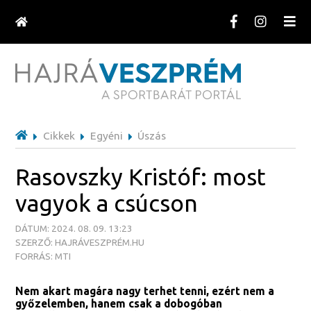
Cikkek
Egyéni
Úszás
Rasovszky Kristóf: most
vagyok a csúcson
DÁTUM: 2024. 08. 09. 13:23
SZERZŐ: HAJRÁVESZPRÉM.HU
FORRÁS: MTI
Nem akart magára nagy terhet tenni, ezért nem a
győzelemben, hanem csak a dobogóban