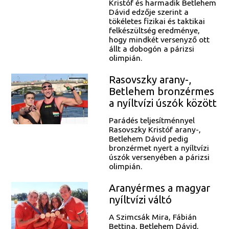
Kristóf és harmadik Betlehem
Dávid edzője szerint a
tökéletes fizikai és taktikai
felkészültség eredménye,
hogy mindkét versenyző ott
állt a dobogón a párizsi
olimpián.
Rasovszky arany-,
Betlehem bronzérmes
a nyíltvízi úszók között
Parádés teljesítménnyel
Rasovszky Kristóf arany-,
Betlehem Dávid pedig
bronzérmet nyert a nyíltvízi
úszók versenyében a párizsi
olimpián.
Aranyérmes a magyar
nyíltvízi váltó
A Szimcsák Mira, Fábián
Bettina, Betlehem Dávid,