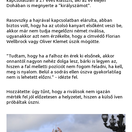
kapcsolatban a 27 éves klasszis, aki az év elején
Dohában is megnyerte a "királyszámot".
Rasovszky a hajrával kapcsolatban elárulta, abban
biztos volt, hogy ha az utolsó kanyart elsőként veszi be,
akkor már nem tudja megelőzni német riválisa,
ugyanakkor azt nem érzékelte, hogy a címvédő Florian
Wellbrock vagy Oliver Klemet úszik mögötte.
"Tudtam, hogy ha a falhoz én érek ki elsőnek, akkor
onnantól nagyon nehéz dolga lesz, bárki is legyen az,
hiszen a fal melletti pozíciót nem fogom feladni, ha kell,
meg is nyalom. Belül a sodrás ellen úszva gyakorlatilag
nem is lehetett előzni." - idézte fel.
Hozzátette: úgy tűnt, hogy a riválisok nem igazán
mérték fel jól előzetesen a helyzetet, hiszen a külső íven
próbáltak úszni.