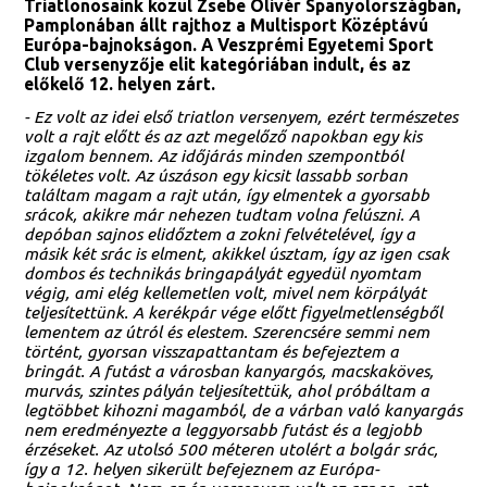
Triatlonosaink közül Zsebe Olivér Spanyolországban,
Pamplonában állt rajthoz a Multisport Középtávú
Európa-bajnokságon. A Veszprémi Egyetemi Sport
Club versenyzője elit kategóriában indult, és az
előkelő 12. helyen zárt.
- Ez volt az idei első triatlon versenyem, ezért természetes
volt a rajt előtt és az azt megelőző napokban egy kis
izgalom bennem. Az időjárás minden szempontból
tökéletes volt. Az úszáson egy kicsit lassabb sorban
találtam magam a rajt után, így elmentek a gyorsabb
srácok, akikre már nehezen tudtam volna felúszni. A
depóban sajnos elidőztem a zokni felvételével, így a
másik két srác is elment, akikkel úsztam, így az igen csak
dombos és technikás bringapályát egyedül nyomtam
végig, ami elég kellemetlen volt, mivel nem körpályát
teljesítettünk. A kerékpár vége előtt figyelmetlenségből
lementem az útról és elestem. Szerencsére semmi nem
történt, gyorsan visszapattantam és befejeztem a
bringát. A futást a városban kanyargós, macskaköves,
murvás, szintes pályán teljesítettük, ahol próbáltam a
legtöbbet kihozni magamból, de a várban való kanyargás
nem eredményezte a leggyorsabb futást és a legjobb
érzéseket. Az utolsó 500 méteren utolért a bolgár srác,
így a 12. helyen sikerült befejeznem az Európa-