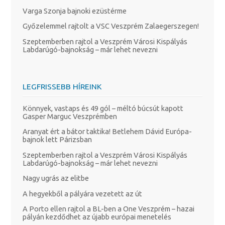
Varga Szonja bajnoki ezüstérme
Győzelemmel rajtolt a VSC Veszprém Zalaegerszegen!
Szeptemberben rajtol a Veszprém Városi Kispályás
Labdarúgó-bajnokság – már lehet nevezni
LEGFRISSEBB HÍREINK
Könnyek, vastaps és 49 gól – méltó búcsút kapott
Gasper Marguc Veszprémben
Aranyat ért a bátor taktika! Betlehem Dávid Európa-
bajnok lett Párizsban
Szeptemberben rajtol a Veszprém Városi Kispályás
Labdarúgó-bajnokság – már lehet nevezni
Nagy ugrás az elitbe
A hegyekből a pályára vezetett az út
A Porto ellen rajtol a BL-ben a One Veszprém – hazai
pályán kezdődhet az újabb európai menetelés