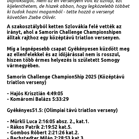
bajnokságot. Nem az én versenyem volt ez aznap, ezt
kijelenthetem, de hiszek abban, hogy legközelebb többet
ki tudok hozni magamból - tette hozzá a versenyt
követően Zsebe Olivér.
A szakosztályból ketten Szlovákia felé vették az
irányt, ahol a Samorin Challenge Championshipen
álltak rajthoz egy középtávú triatlon versenyen.
Míg a legnépesebb csapat Gyékényesen küzdött meg
az ellenfelekkel és az időjárással nem is rosszul,
hiszen több érmes helyezés is született Somogy
vármegyében.
Samorin Challenge ChampionShip 2025 (Középtávú
triatlon verseny)
- Hajós Krisztián 4:49:05
- Komáromi Balázs 5:33:29
Gyékényes51.5: (Olimpiai távú triatlon verseny)
- Mürkli Luca 2:16:05 absz. 2., kat.1.
- Rákos Patrik 2:19:52 kat.5.
- Gombos Róbert 2:21:26 kat.2.
- Bachstedter Milán 2:28:53 kat.3