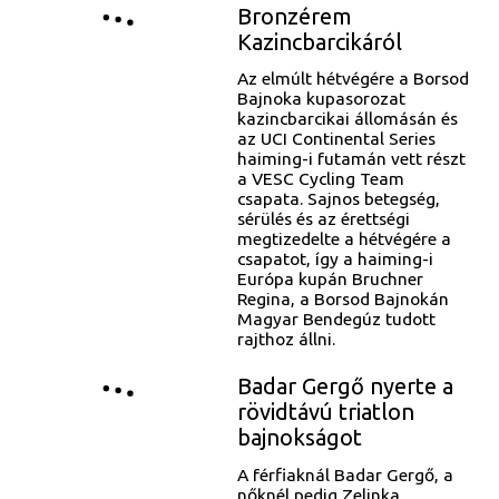
Bronzérem
Kazincbarcikáról
Az elmúlt hétvégére a Borsod
Bajnoka kupasorozat
kazincbarcikai állomásán és
az UCI Continental Series
haiming-i futamán vett részt
a VESC Cycling Team
csapata. Sajnos betegség,
sérülés és az érettségi
megtizedelte a hétvégére a
csapatot, így a haiming-i
Európa kupán Bruchner
Regina, a Borsod Bajnokán
Magyar Bendegúz tudott
rajthoz állni.
Badar Gergő nyerte a
rövidtávú triatlon
bajnokságot
A férfiaknál Badar Gergő, a
nőknél pedig Zelinka