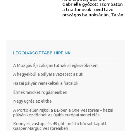
Gabriella győzött szombaton
a triatlonosok rövid távú
országos bajnokságán, Tatán.
LEGOLVASOTTABB HÍREINK
A Mozgás Éjszakáján futnak a legkisebbekért
A hegyekből a pályára vezetett az út
Hazai pályán remekeltek a fiatalok
Érmek mindkét fogásnemben
Nagy ugrás az elitbe
A Porto ellen rajtol a BL-ben a One Veszprém – hazai
pályán kezdődhet az újabb európai menetelés
Könnyek, vastaps és 49 gól – méltó búcsút kapott
Gasper Marguc Veszprémben