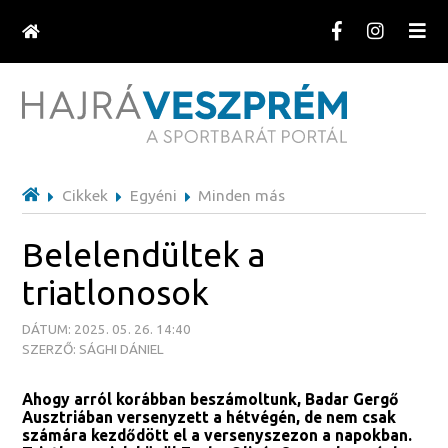
Cikkek
Egyéni
Minden más
Belelendültek a
triatlonosok
DÁTUM: 2025. 05. 26. 14:40
SZERZŐ: SÁGHI DÁNIEL
Ahogy arról korábban beszámoltunk, Badar Gergő
Ausztriában versenyzett a hétvégén, de nem csak
számára kezdődött el a versenyszezon a napokban.