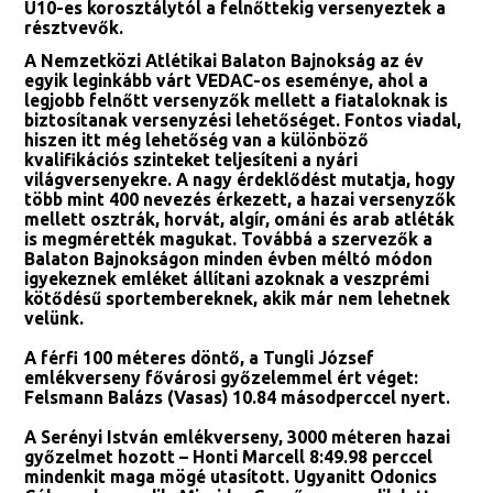
U10-es korosztálytól a felnőttekig versenyeztek a
résztvevők.
A Nemzetközi Atlétikai Balaton Bajnokság az év
egyik leginkább várt VEDAC-os eseménye, ahol a
legjobb felnőtt versenyzők mellett a fiataloknak is
biztosítanak versenyzési lehetőséget. Fontos viadal,
hiszen itt még lehetőség van a különböző
kvalifikációs szinteket teljesíteni a nyári
világversenyekre. A nagy érdeklődést mutatja, hogy
több mint 400 nevezés érkezett, a hazai versenyzők
mellett osztrák, horvát, algír, ománi és arab atléták
is megmérették magukat. Továbbá a szervezők a
Balaton Bajnokságon minden évben méltó módon
igyekeznek emléket állítani azoknak a veszprémi
kötődésű sportembereknek, akik már nem lehetnek
velünk.
A férfi 100 méteres döntő, a Tungli József
emlékverseny fővárosi győzelemmel ért véget:
Felsmann Balázs (Vasas) 10.84 másodperccel nyert.
A Serényi István emlékverseny, 3000 méteren hazai
győzelmet hozott – Honti Marcell 8:49.98 perccel
mindenkit maga mögé utasított. Ugyanitt Odonics