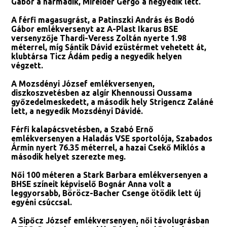
Gábor a harmadik, Mireider Gergő a negyedik lett.
A férfi magasugrást, a Patinszki András és Bodó
Gábor emlékversenyt az A-Plast Ikarus BSE
versenyzője Thardi-Veress Zoltán nyerte 1.98
méterrel, míg Sántik Dávid ezüstérmet vehetett át,
klubtársa Ticz Ádám pedig a negyedik helyen
végzett.
A Mozsdényi József emlékversenyen,
diszkoszvetésben az algír Khennoussi Oussama
győzedelmeskedett, a második hely Strigencz Zaláné
lett, a negyedik Mozsdényi Dávidé.
Férfi kalapácsvetésben, a Szabó Ernő
emlékversenyen a Haladás VSE sportolója, Szabados
Ármin nyert 76.35 méterrel, a hazai Csekő Miklós a
második helyet szerezte meg.
Női 100 méteren a Stark Barbara emlékversenyen a
BHSE színeit képviselő Bognár Anna volt a
leggyorsabb, Böröcz-Bacher Csenge ötödik lett új
egyéni csúccsal.
A Sipőcz József emlékversenyen, női távolugrásban