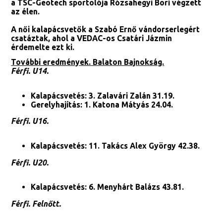
a TSC-Geotech sportolója Rózsahegyi Bori végzett
az élen.
A női kalapácsvetők a Szabó Ernő vándorserlegért
csatáztak, ahol a VEDAC-os Csatári Jázmin
érdemelte ezt ki.
További eredmények. Balaton Bajnokság.
Férfi. U14.
Kalapácsvetés: 3. Zalavári Zalán 31.19.
Gerelyhajítás: 1. Katona Mátyás 24.04.
Férfi. U16.
Kalapácsvetés: 11. Takács Alex György 42.38.
Férfi. U20.
Kalapácsvetés: 6. Menyhárt Balázs 43.81.
Férfi. Felnőtt.