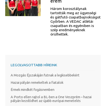
érem
Három korosztálynak
tartották meg az ügyességi
és gátfutó csapatbajnokságot
Győrben. A VEDAC atlétái
csapatban és egyéniben is
szép eredményeknek
örülhettek.
LEGOLVASOTTABB HÍREINK
A Mozgás Éjszakáján futnak a legkisebbekért
Hazai pályán remekeltek a fiatalok
Érmek mindkét fogásnemben
A Porto ellen rajtol a BL-ben a One Veszprém – hazai
pályán kezdődhet az újabb európai menetelés