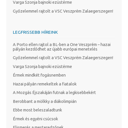
Varga Szonja bajnoki ezüstérme
Győzelemmel rajtolt a VSC Veszprém Zalaegerszegen!
LEGFRISSEBB HÍREINK
A Porto ellen rajtol a BL-ben a One Veszprém – hazai
pályán kezdődhet az újabb európai menetelés
Győzelemmel rajtolt a VSC Veszprém Zalaegerszegen!
Varga Szonja bajnoki ezüstérme
Érmek mindkét fogásnemben
Hazai pályán remekeltek a fiatalok
A Mozgás Éjszakáján futnak a legkisebbekért
Berobbant a mölkky a diákolimpián
Ebbe most beleszaladtunk
Érmek és egyéni csúcsok
Elismerés a mesteredzőnek