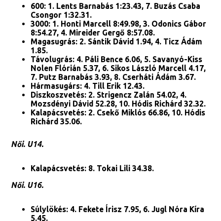
600: 1. Lents Barnabás 1:23.43, 7. Buzás Csaba
Csongor 1:32.31.
3000: 1. Honti Marcell 8:49.98, 3. Odonics Gábor
8:54.27, 4. Mireider Gergő 8:57.08.
Magasugrás: 2. Sántik Dávid 1.94, 4. Ticz Ádám
1.85.
Távolugrás: 4. Páli Bence 6.06, 5. Savanyó-Kiss
Nolen Flórián 5.37, 6. Sikos László Marcell 4.17,
7. Putz Barnabás 3.93, 8. Cserháti Ádám 3.67.
Hármasugárs: 4. Till Erik 12.43.
Diszkoszvetés: 2. Strigencz Zalán 54.02, 4.
Mozsdényi Dávid 52.28, 10. Hódis Richárd 32.32.
Kalapácsvetés: 2. Csekő Miklós 66.86, 10. Hódis
Richárd 35.06.
Női. U14.
Kalapácsvetés: 8. Tokai Lili 34.38.
Női. U16.
Súlylökés: 4. Fekete Írisz 7.95, 6. Jugl Nóra Kíra
5.45.