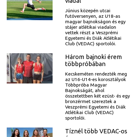
viadal
Június közepén utcai
futóversenyen, az U18-as
magyar bajnokságon és egy
stájer atlétikai viadalon
vettek részt a Veszprémi
Egyetemi és Diák Atlétikai
Club (VEDAC) sportolói.
Három bajnoki érem
többpróbában
Kecskeméten rendezték meg
az U16-U14-es korosztályok
Többpróba Magyar
Bajnokságát, ahol
összetettben két ezüst- és egy
bronzérmet szereztek a
Veszprémi Egyetemi és Diák
Atlétikai Club (VEDAC)
sportolói.
Tíznél több VEDAC-os