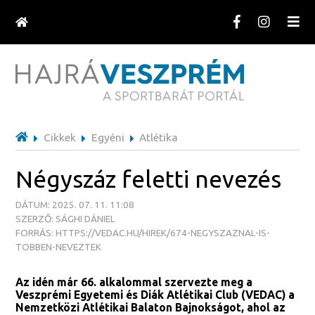
Cikkek
Egyéni
Atlétika
Négyszáz feletti nevezés
DÁTUM: 2025. 07. 11. 11:08
SZERZŐ: SÁGHI DÁNIEL
FORRÁS: HTTPS://VEDAC.HU/HIREK/674-NEGYSZAZNAL-IS-
TOBBEN-NEVEZTEK
Az idén már 66. alkalommal szervezte meg a
Veszprémi Egyetemi és Diák Atlétikai Club (VEDAC) a
Nemzetközi Atlétikai Balaton Bajnokságot, ahol az