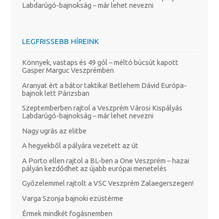
Labdarúgó-bajnokság – már lehet nevezni
LEGFRISSEBB HÍREINK
Könnyek, vastaps és 49 gól – méltó búcsút kapott
Gasper Marguc Veszprémben
Aranyat ért a bátor taktika! Betlehem Dávid Európa-
bajnok lett Párizsban
Szeptemberben rajtol a Veszprém Városi Kispályás
Labdarúgó-bajnokság – már lehet nevezni
Nagy ugrás az elitbe
A hegyekből a pályára vezetett az út
A Porto ellen rajtol a BL-ben a One Veszprém – hazai
pályán kezdődhet az újabb európai menetelés
Győzelemmel rajtolt a VSC Veszprém Zalaegerszegen!
Varga Szonja bajnoki ezüstérme
Érmek mindkét fogásnemben