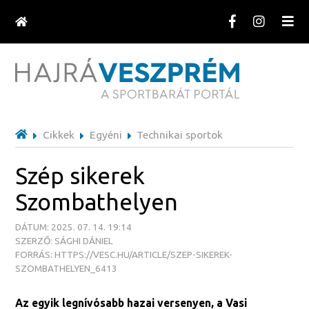
Cikkek
Egyéni
Technikai sportok
Szép sikerek
Szombathelyen
DÁTUM: 2025. 07. 14. 19:14
SZERZŐ: SÁGHI DÁNIEL
FORRÁS: HTTPS://VESC.HU/ARTICLE/SZEP-SIKEREK-
SZOMBATHELYEN_6413
Az egyik legnívósabb hazai versenyen, a Vasi