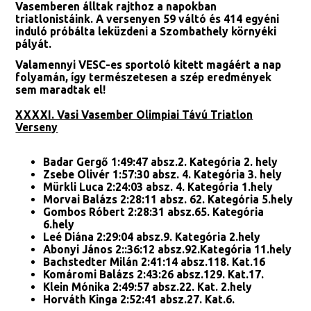
Vasemberen álltak rajthoz a napokban
triatlonistáink. A versenyen 59 váltó és 414 egyéni
induló próbálta leküzdeni a Szombathely környéki
pályát.
Valamennyi VESC-es sportoló kitett magáért a nap
folyamán, így természetesen a szép eredmények
sem maradtak el!
XXXXI. Vasi Vasember Olimpiai Távú Triatlon
Verseny
Badar Gergő 1:49:47 absz.2. Kategória 2. hely
Zsebe Olivér 1:57:30 absz. 4. Kategória 3. hely
Mürkli Luca 2:24:03 absz. 4. Kategória 1.hely
Morvai Balázs 2:28:11 absz. 62. Kategória 5.hely
Gombos Róbert 2:28:31 absz.65. Kategória
6.hely
Leé Diána 2:29:04 absz.9. Kategória 2.hely
Abonyi János 2::36:12 absz.92.Kategória 11.hely
Bachstedter Milán 2:41:14 absz.118. Kat.16
Komáromi Balázs 2:43:26 absz.129. Kat.17.
Klein Mónika 2:49:57 absz.22. Kat. 2.hely
Horváth Kinga 2:52:41 absz.27. Kat.6.