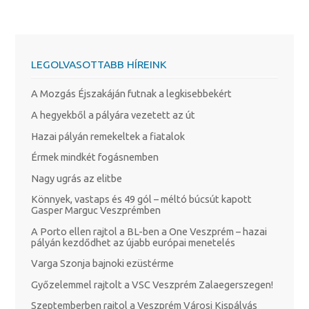
LEGOLVASOTTABB HÍREINK
A Mozgás Éjszakáján futnak a legkisebbekért
A hegyekből a pályára vezetett az út
Hazai pályán remekeltek a fiatalok
Érmek mindkét fogásnemben
Nagy ugrás az elitbe
Könnyek, vastaps és 49 gól – méltó búcsút kapott
Gasper Marguc Veszprémben
A Porto ellen rajtol a BL-ben a One Veszprém – hazai
pályán kezdődhet az újabb európai menetelés
Varga Szonja bajnoki ezüstérme
Győzelemmel rajtolt a VSC Veszprém Zalaegerszegen!
Szeptemberben rajtol a Veszprém Városi Kispályás