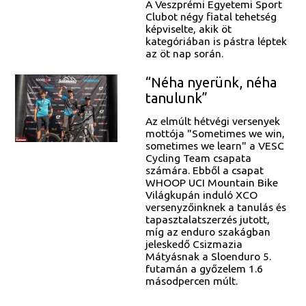
A Veszprémi Egyetemi Sport
Clubot négy fiatal tehetség
képviselte, akik öt
kategóriában is pástra léptek
az öt nap során.
“Néha nyerünk, néha
tanulunk”
Az elmúlt hétvégi versenyek
mottója "Sometimes we win,
sometimes we learn" a VESC
Cycling Team csapata
számára. Ebből a csapat
WHOOP UCI Mountain Bike
Világkupán induló XCO
versenyzőinknek a tanulás és
tapasztalatszerzés jutott,
míg az enduro szakágban
jeleskedő Csizmazia
Mátyásnak a Sloenduro 5.
futamán a győzelem 1.6
másodpercen múlt.