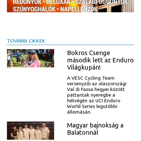
TOVÁBBI CIKKEK
Bokros Csenge
második lett az Enduro
Világkupán!
A VESC Cycling Team
versenyzői az olaszországi
Val di Fassa hegyei között
pattantak nyeregbe a
hétvégén az UCI Enduro
World Series legutóbbi
állomásán.
Magyar bajnokság a
Balatonnál