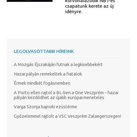
körvonalazódik NB I-es
csapatunk kerete az új
idényre.
LEGOLVASOTTABB HÍREINK
A Mozgás Éjszakáján futnak a legkisebbekért
Hazai pályán remekeltek a fiatalok
Érmek mindkét fogásnemben
A Porto ellen rajtol a BL-ben a One Veszprém – hazai
pályán kezdődhet az újabb európai menetelés
Varga Szonja bajnoki ezüstérme
Győzelemmel rajtolt a VSC Veszprém Zalaegerszegen!