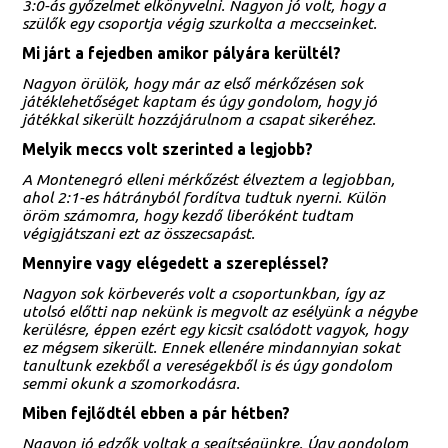
3:0-ás győzelmet elkönyvelni. Nagyon jó volt, hogy a
szülők egy csoportja végig szurkolta a meccseinket.
Mi járt a fejedben amikor pályára kerültél?
Nagyon örülök, hogy már az első mérkőzésen sok
játéklehetőséget kaptam és úgy gondolom, hogy jó
játékkal sikerült hozzájárulnom a csapat sikeréhez.
Melyik meccs volt szerinted a legjobb?
A Montenegró elleni mérkőzést élveztem a legjobban,
ahol 2:1-es hátrányból fordítva tudtuk nyerni. Külön
öröm számomra, hogy kezdő liberóként tudtam
végigjátszani ezt az összecsapást.
Mennyire vagy elégedett a szerepléssel?
Nagyon sok körbeverés volt a csoportunkban, így az
utolsó előtti nap nekünk is megvolt az esélyünk a négybe
kerülésre, éppen ezért egy kicsit csalódott vagyok, hogy
ez mégsem sikerült. Ennek ellenére mindannyian sokat
tanultunk ezekből a vereségekből is és úgy gondolom
semmi okunk a szomorkodásra.
Miben fejlődtél ebben a pár hétben?
Nagyon jó edzők voltak a segítségünkre. Úgy gondolom