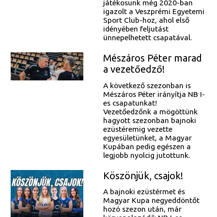
játékosunk még 2020-ban
igazolt a Veszprémi Egyetemi
Sport Club-hoz, ahol első
idényében feljutást
ünnepelhetett csapatával.
Mészáros Péter marad
a vezetőedző!
A következő szezonban is
Mészáros Péter irányítja NB I-
es csapatunkat!
Vezetőedzőnk a mögöttünk
hagyott szezonban bajnoki
ezüstéremig vezette
egyesületünket, a Magyar
Kupában pedig egészen a
legjobb nyolcig jutottunk.
Köszönjük, csajok!
A bajnoki ezüstérmet és
Magyar Kupa negyeddöntőt
hozó szezon után, már