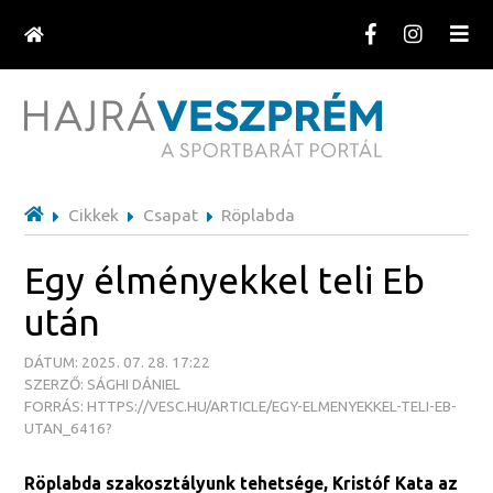
Cikkek
Csapat
Röplabda
Egy élményekkel teli Eb
után
DÁTUM: 2025. 07. 28. 17:22
SZERZŐ: SÁGHI DÁNIEL
FORRÁS: HTTPS://VESC.HU/ARTICLE/EGY-ELMENYEKKEL-TELI-EB-
UTAN_6416?
Röplabda szakosztályunk tehetsége, Kristóf Kata az