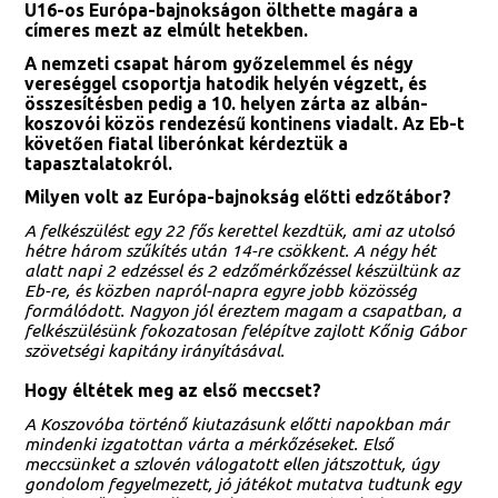
U16-os Európa-bajnokságon ölthette magára a
címeres mezt az elmúlt hetekben.
A nemzeti csapat három győzelemmel és négy
vereséggel csoportja hatodik helyén végzett, és
összesítésben pedig a 10. helyen zárta az albán-
koszovói közös rendezésű kontinens viadalt. Az Eb-t
követően fiatal liberónkat kérdeztük a
tapasztalatokról.
Milyen volt az Európa-bajnokság előtti edzőtábor?
A felkészülést egy 22 fős kerettel kezdtük, ami az utolsó
hétre három szűkítés után 14-re csökkent. A négy hét
alatt napi 2 edzéssel és 2 edzőmérkőzéssel készültünk az
Eb-re, és közben napról-napra egyre jobb közösség
formálódott. Nagyon jól éreztem magam a csapatban, a
felkészülésünk fokozatosan felépítve zajlott Kőnig Gábor
szövetségi kapitány irányításával.
Hogy éltétek meg az első meccset?
A Koszovóba történő kiutazásunk előtti napokban már
mindenki izgatottan várta a mérkőzéseket. Első
meccsünket a szlovén válogatott ellen játszottuk, úgy
gondolom fegyelmezett, jó játékot mutatva tudtunk egy