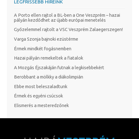
LEGFRISSEBB HÍREINK
A Porto ellen rajtol a BL-ben a One Veszprém – hazai
pályán kezdődhet az újabb európai menetelés
Győzelemmel rajtolt a VSC Veszprém Zalaegerszegen!
Varga Szonja bajnoki ezüstérme
Érmek mindkét fogásnemben
Hazai pályán remekeltek a fiatalok
A Mozgás Éjszakáján futnak a legkisebbekért
Berobbant a mölkky a diákolimpián
Ebbe most beleszaladtunk
Érmek és egyéni csúcsok
Elismerés a mesteredzőnek