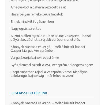
A hegyekből a pályára vezetett az út
Hazai pályán remekeltek a fiatalok
Érmek mindkét fogásnemben
Nagy ugrás az elitbe
A Porto ellen rajtol a BL-ben a One Veszprém – hazai
pályán kezdődhet az újabb európai menetelés
Könnyek, vastaps és 49 gól – méltó búcsút kapott
Gasper Marguc Veszprémben
Varga Szonja bajnoki ezüstérme
Győzelemmel rajtolt a VSC Veszprém Zalaegerszegen!
Szeptemberben rajtol a Veszprém Városi Kispályás
Labdarúgó-bajnokság – már lehet nevezni
LEGFRISSEBB HÍREINK
Könnyek, vastaps és 49 gól – méltó búcsút kapott