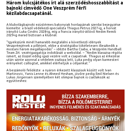
Három kulcsjátékos írt alá szerződéshosszabbítást a
bajnoki címvédő One Veszprém férfi
kézilabdacsapatánál.
A klubvilágbajnoki ezüstérmes bakonyiak honlapjának szerdai bejegyzése
kiemelte: a brazil védekező-specialista Thiagus Petrus 2027-ig, a horvát
irányító Luka Cindric 2028-ig, míg a francia irányító-átlövő Nedim Remili
2029-ig marad biztosan a klubnál.
"Igyekszünk minél hamarabb megtalálni a következő idények
Veszprémjének a pillérjeit, ebbe a stratégiába tökéletesen illeszkedik a
mostani három megállapodás" – idézte Bartha Csaba, a Veszprém Handball
Team Zrt. vezérigazgatója indoklását a weboldal. – "Nedim klasszisa régóta
ismert, az ősszel eddig igazi vezére volt a csapatnak. Thiagus az érkezése
után szinte azonnal a védelem oszlopa lett, Luka pedig olyan karmesteri
erényeket csillogtat, amikkel elérhetjük a céljainkat."
A beszámoló felidézte: a nyáron érkezett klasszisok között volt Ivan
Martinovic, Yanis Lenne és Ahmed Hesham, jövőre pedig Emil Nielsen és
Lukas Jörgensen személyében két olimpiai bajnok is csatlakozik az
együtteshez.