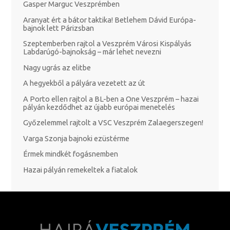
Gasper Marguc Veszprémben
Aranyat ért a bátor taktika! Betlehem Dávid Európa-
bajnok lett Párizsban
Szeptemberben rajtol a Veszprém Városi Kispályás
Labdarúgó-bajnokság – már lehet nevezni
Nagy ugrás az elitbe
A hegyekből a pályára vezetett az út
A Porto ellen rajtol a BL-ben a One Veszprém – hazai
pályán kezdődhet az újabb európai menetelés
Győzelemmel rajtolt a VSC Veszprém Zalaegerszegen!
Varga Szonja bajnoki ezüstérme
Érmek mindkét fogásnemben
Hazai pályán remekeltek a fiatalok