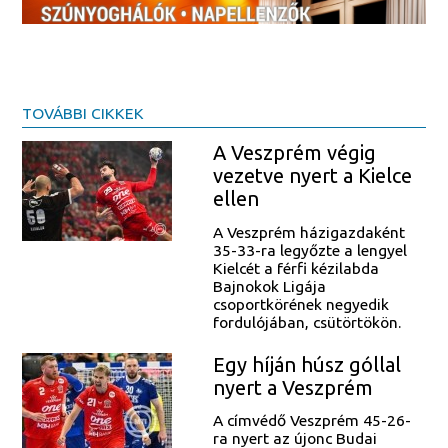
TOVÁBBI CIKKEK
A Veszprém végig
vezetve nyert a Kielce
ellen
A Veszprém házigazdaként
35-33-ra legyőzte a lengyel
Kielcét a férfi kézilabda
Bajnokok Ligája
csoportkörének negyedik
fordulójában, csütörtökön.
Egy híján húsz góllal
nyert a Veszprém
A címvédő Veszprém 45-26-
ra nyert az újonc Budai