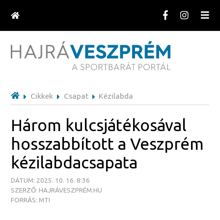
Cikkek
Csapat
Kézilabda
Három kulcsjátékosával
hosszabbított a Veszprém
kézilabdacsapata
DÁTUM: 2025. 10. 16. 8:36
SZERZŐ: HAJRÁVESZPRÉM.HU
FORRÁS: MTI