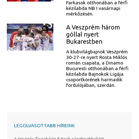
Farkasok otthonában a férfi
kézilabda NB I vasárnapi
mérkőzésén.
A Veszprém három
góllal nyert
Bukarestben
A klubvilágbajnok Veszprém
30-27-re nyert Rosta Miklós
román csapata, a Dinamo
Bucuresti otthonában a férfi
kézilabda Bajnokok Ligája
csoportkörének harmadik
fordulójában, szerdán.
LEGOLVASOTTABB HÍREINK
A Mozgás Éjszakáján futnak a legkisebbekért