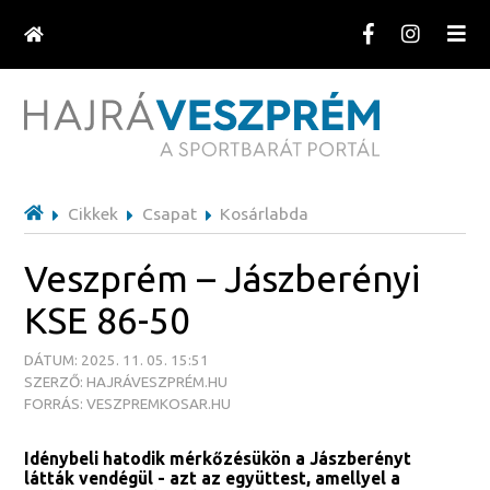
Cikkek
Csapat
Kosárlabda
Veszprém – Jászberényi
KSE 86-50
DÁTUM: 2025. 11. 05. 15:51
SZERZŐ: HAJRÁVESZPRÉM.HU
FORRÁS: VESZPREMKOSAR.HU
Idénybeli hatodik mérkőzésükön a Jászberényt
látták vendégül - azt az együttest, amellyel a