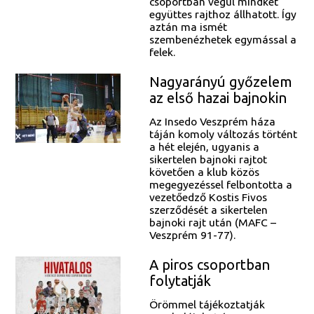
csoportban végül mindkét
együttes rajthoz állhatott. Így
aztán ma ismét
szembenézhetek egymással a
felek.
Nagyarányú győzelem
az első hazai bajnokin
Az Insedo Veszprém háza
táján komoly változás történt
a hét elején, ugyanis a
sikertelen bajnoki rajtot
követően a klub közös
megegyezéssel felbontotta a
vezetőedző Kostis Fivos
szerződését a sikertelen
bajnoki rajt után (MAFC –
Veszprém 91-77).
A piros csoportban
folytatják
Örömmel tájékoztatják