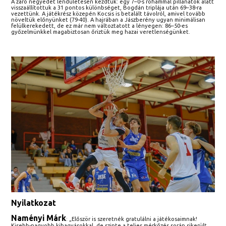
A záró negyedet lendületesen kezdtük: egy 7–0-s rohammal pillanatok alatt
visszaállítottuk a 31 pontos különbséget, Bogdán triplája után 69–38-ra
vezettünk. A játékrész közepén Kocsis is betalált távolról, amivel tovább
növeltük előnyünket (79-40). A hajrában a Jászberény ugyan minimálisan
felülkerekedett, de ez már nem változtatott a lényegen: 86–50-es
győzelmünkkel magabiztosan őriztük meg hazai veretlenségünket.
Nyilatkozat
Naményi Márk
: „Először is szeretnék gratulálni a játékosaimnak!
Kisebb-nagyobb kihagyásokkal, de szinte a teljes mérkőzés során sikerült