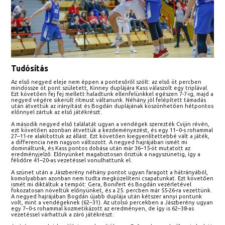
Tudósítás
Az első negyed eleje nem éppen a pontesőről szólt: az első öt percben
mindössze öt pont született, Kinney duplájára Kass válaszolt egy triplával.
Ezt követően fej fej mellett haladtunk ellenfelünkkel egészen 7-7-ig, majd a
negyed végére sikerült ritmust váltanunk. Néhány jól felépített támadás
után átvettük az irányítást és Bogdán duplájának köszönhetően hétpontos
előnnyel zártuk az első játékrészt.
A második negyed első találatát ugyan a vendégek szerezték Cvijin révén,
ezt követően azonban átvettük a kezdeményezést, és egy 11–0-s rohammal
27–11-re alakítottuk az állást. Ezt követően kiegyenlítettebbé vált a játék,
a differencia nem nagyon változott. A negyed hajrájában ismét mi
domináltunk, és Kass pontos dobása után már 36–15-öt mutatott az
eredményjelző. Előnyünket magabiztosan őriztük a nagyszünetig, így a
félidőre 41–20-as vezetéssel vonulhattunk el.
A szünet után a Jászberény néhány pontot ugyan faragott a hátrányából,
komolyabban azonban nem tudta megközelíteni csapatunkat. Ezt követően
ismét mi diktáltuk a tempót: Gera, Bonifert és Bogdán vezérletével
fokozatosan növeltük előnyünket, és a 25. percben már 55-26-ra vezettünk.
A negyed hajrájában Bogdán újabb duplája után kétszer annyi pontunk
volt, mint a vendégeknek (62–31). Az utolsó percekben a Jászberény ugyan
egy 7–0-s rohammal kozmetikázott az eredményen, de így is 62–38-as
vezetéssel várhattuk a záró játékrészt.