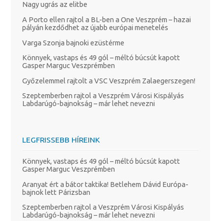
Nagy ugrás az elitbe
A Porto ellen rajtol a BL-ben a One Veszprém – hazai
pályán kezdődhet az újabb európai menetelés
Varga Szonja bajnoki ezüstérme
Könnyek, vastaps és 49 gól – méltó búcsút kapott
Gasper Marguc Veszprémben
Győzelemmel rajtolt a VSC Veszprém Zalaegerszegen!
Szeptemberben rajtol a Veszprém Városi Kispályás
Labdarúgó-bajnokság – már lehet nevezni
LEGFRISSEBB HÍREINK
Könnyek, vastaps és 49 gól – méltó búcsút kapott
Gasper Marguc Veszprémben
Aranyat ért a bátor taktika! Betlehem Dávid Európa-
bajnok lett Párizsban
Szeptemberben rajtol a Veszprém Városi Kispályás
Labdarúgó-bajnokság – már lehet nevezni