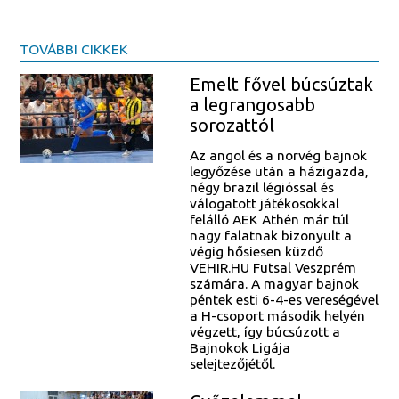
TOVÁBBI CIKKEK
Emelt fővel búcsúztak
a legrangosabb
sorozattól
Az angol és a norvég bajnok
legyőzése után a házigazda,
négy brazil légióssal és
válogatott játékosokkal
felálló AEK Athén már túl
nagy falatnak bizonyult a
végig hősiesen küzdő
VEHIR.HU Futsal Veszprém
számára. A magyar bajnok
péntek esti 6-4-es vereségével
a H-csoport második helyén
végzett, így búcsúzott a
Bajnokok Ligája
selejtezőjétől.