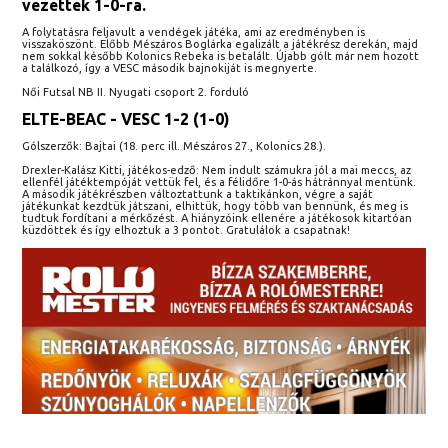
vezettek 1-0-ra.
A folytatásra feljavult a vendégek játéka, ami az eredményben is
visszaköszönt. Előbb Mészáros Boglárka egalizált a játékrész derekán, majd
nem sokkal később Kolonics Rebeka is betalált. Újabb gólt már nem hozott
a találkozó, így a VESC második bajnokiját is megnyerte.
Női Futsal NB II. Nyugati csoport 2. forduló
ELTE-BEAC - VESC 1-2 (1-0)
Gólszerzők: Bajtai (18. perc ill. Mészáros 27., Kolonics 28.).
Drexler-Kalász Kitti, játékos-edző: Nem indult számukra jól a mai meccs, az
ellenfél játéktempóját vettük fel, és a félidőre 1-0-ás hátránnyal mentünk.
A második játékrészben változtattunk a taktikánkon, végre a saját
játékunkat kezdtük játszani, elhittük, hogy több van bennünk, és meg is
tudtuk fordítani a mérkőzést. A hiányzóink ellenére a játékosok kitartóan
küzdöttek és így elhoztuk a 3 pontot. Gratulálok a csapatnak!