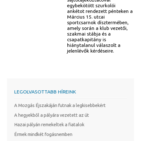
egybekötött szurkolói
ankétot rendezett pénteken a
Március 15. utcai
sportcsarnok dísztermében,
amely során a klub vezetői,
szakmai stábja és a
csapatkapitány is
hiánytalanul válaszolt a
jelenlévők kérdéseire.
LEGOLVASOTTABB HÍREINK
A Mozgás Éjszakáján futnak a legkisebbekért
A hegyekből a pályára vezetett az út
Hazai pályán remekeltek a fiatalok
Érmek mindkét fogásnemben