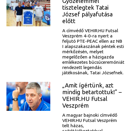
Győzelemmel
tisztelegtek Tatai
József pályafutása
előtt
A címvédő VEHIR.HU Futsal
Veszprém 4-0-ra nyert a
feljutó PTE-PEAC ellen az NB
I alapszakaszának péntek esti
mérkőzésén, melyet
megelőzően a házigazda
emlékezetes búcsúceremóniát
rendezett legendás
játékosának, Tatai Józsefnek.
„Amit ígértünk, azt
mindig betartottuk!” –
VEHIR.HU Futsal
Veszprém
A magyar bajnoki címvédő
VEHIR.HU Futsal Veszprém
telt házas,
sajtótájékoztatóval