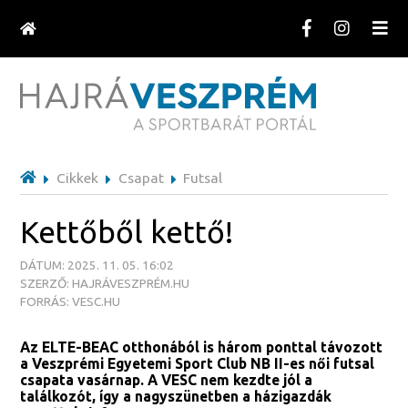
Cikkek
Csapat
Futsal
Kettőből kettő!
DÁTUM: 2025. 11. 05. 16:02
SZERZŐ: HAJRÁVESZPRÉM.HU
FORRÁS: VESC.HU
Az ELTE-BEAC otthonából is három ponttal távozott
a Veszprémi Egyetemi Sport Club NB II-es női futsal
csapata vasárnap. A VESC nem kezdte jól a
találkozót, így a nagyszünetben a házigazdák