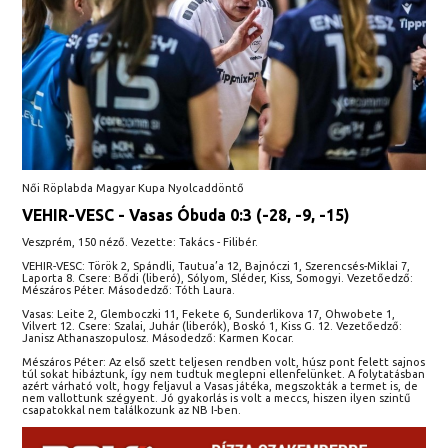
Női Röplabda Magyar Kupa Nyolcaddöntő
VEHIR-VESC - Vasas Óbuda 0:3 (-28, -9, -15)
Veszprém, 150 néző. Vezette: Takács - Filibér.
VEHIR-VESC: Török 2, Spándli, Tautua’a 12, Bajnóczi 1, Szerencsés-Miklai 7,
Laporta 8. Csere: Bődi (liberó), Sólyom, Sléder, Kiss, Somogyi. Vezetőedző:
Mészáros Péter. Másodedző: Tóth Laura.
Vasas: Leite 2, Glemboczki 11, Fekete 6, Sunderlikova 17, Ohwobete 1,
Vilvert 12. Csere: Szalai, Juhár (liberók), Boskó 1, Kiss G. 12. Vezetőedző:
Janisz Athanaszopulosz. Másodedző: Karmen Kocar.
Mészáros Péter: Az első szett teljesen rendben volt, húsz pont felett sajnos
túl sokat hibáztunk, így nem tudtuk meglepni ellenfelünket. A folytatásban
azért várható volt, hogy feljavul a Vasas játéka, megszokták a termet is, de
nem vallottunk szégyent. Jó gyakorlás is volt a meccs, hiszen ilyen szintű
csapatokkal nem találkozunk az NB I-ben.