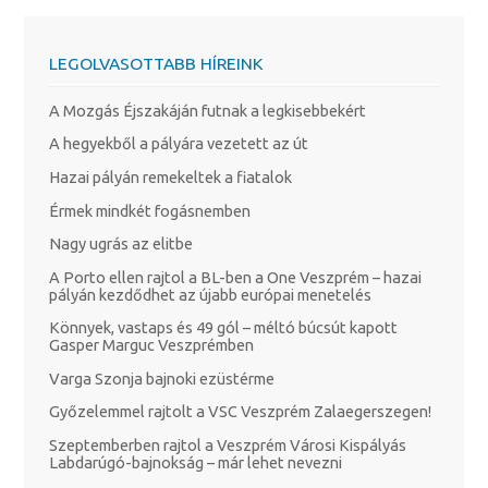
LEGOLVASOTTABB HÍREINK
A Mozgás Éjszakáján futnak a legkisebbekért
A hegyekből a pályára vezetett az út
Hazai pályán remekeltek a fiatalok
Érmek mindkét fogásnemben
Nagy ugrás az elitbe
A Porto ellen rajtol a BL-ben a One Veszprém – hazai
pályán kezdődhet az újabb európai menetelés
Könnyek, vastaps és 49 gól – méltó búcsút kapott
Gasper Marguc Veszprémben
Varga Szonja bajnoki ezüstérme
Győzelemmel rajtolt a VSC Veszprém Zalaegerszegen!
Szeptemberben rajtol a Veszprém Városi Kispályás
Labdarúgó-bajnokság – már lehet nevezni