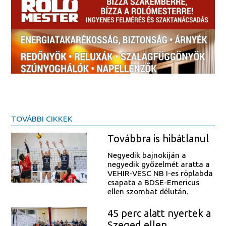
TOVÁBBI CIKKEK
Továbbra is hibátlanul
Negyedik bajnokiján a
negyedik győzelmét aratta a
VEHIR-VESC NB I-es röplabda
csapata a BDSE-Emericus
ellen szombat délután.
45 perc alatt nyertek a
Szeged ellen