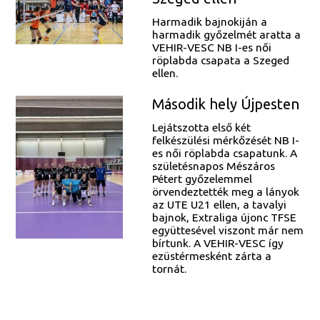
Harmadik bajnokiján a
harmadik győzelmét aratta a
VEHIR-VESC NB I-es női
röplabda csapata a Szeged
ellen.
Második hely Újpesten
Lejátszotta első két
felkészülési mérkőzését NB I-
es női röplabda csapatunk. A
születésnapos Mészáros
Pétert győzelemmel
örvendeztették meg a lányok
az UTE U21 ellen, a tavalyi
bajnok, Extraliga újonc TFSE
együttesével viszont már nem
bírtunk. A VEHIR-VESC így
ezüstérmesként zárta a
tornát.