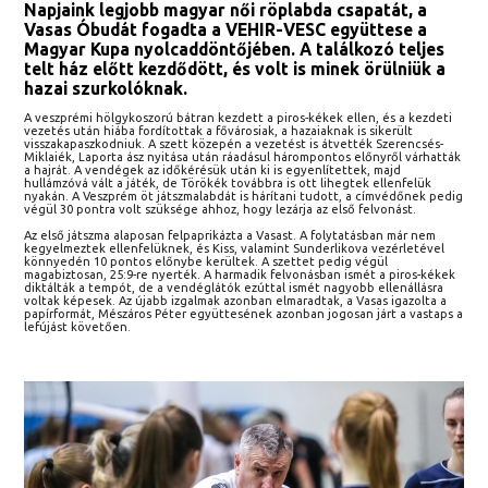
Napjaink legjobb magyar női röplabda csapatát, a
Vasas Óbudát fogadta a VEHIR-VESC együttese a
Magyar Kupa nyolcaddöntőjében. A találkozó teljes
telt ház előtt kezdődött, és volt is minek örülniük a
hazai szurkolóknak.
A veszprémi hölgykoszorú bátran kezdett a piros-kékek ellen, és a kezdeti
vezetés után hiába fordítottak a fővárosiak, a hazaiaknak is sikerült
visszakapaszkodniuk. A szett közepén a vezetést is átvették Szerencsés-
Miklaiék, Laporta ász nyitása után ráadásul hárompontos előnyről várhatták
a hajrát. A vendégek az időkérésük után ki is egyenlítettek, majd
hullámzóvá vált a játék, de Törökék továbbra is ott lihegtek ellenfelük
nyakán. A Veszprém öt játszmalabdát is hárítani tudott, a címvédőnek pedig
végül 30 pontra volt szüksége ahhoz, hogy lezárja az első felvonást.
Az első játszma alaposan felpaprikázta a Vasast. A folytatásban már nem
kegyelmeztek ellenfelüknek, és Kiss, valamint Sunderlikova vezérletével
könnyedén 10 pontos előnybe kerültek. A szettet pedig végül
magabiztosan, 25:9-re nyerték. A harmadik felvonásban ismét a piros-kékek
diktálták a tempót, de a vendéglátók ezúttal ismét nagyobb ellenállásra
voltak képesek. Az újabb izgalmak azonban elmaradtak, a Vasas igazolta a
papírformát, Mészáros Péter együttesének azonban jogosan járt a vastaps a
lefújást követően.