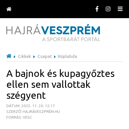
Cikkek
Csapat
Röplabda
A bajnok és kupagyőztes
ellen sem vallottak
szégyent
DÁTUM: 2025. 11. 20. 12:17
SZERZŐ: HAJRÁVESZPRÉM.HU
FORRÁS: VESC