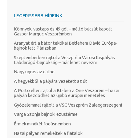
LEGFRISSEBB HÍREINK
Könnyek, vastaps és 49 gól – méltó búcsút kapott
Gasper Marguc Veszprémben
Aranyat ért a bátor taktika! Betlehem Dávid Európa-
bajnok lett Párizsban
Szeptemberben rajtol a Veszprém Városi Kispályás
Labdarúgó-bajnokság – már lehet nevezni
Nagy ugrás az elitbe
A hegyekből a pályára vezetett az út
A Porto ellen rajtol a BL-ben a One Veszprém – hazai
pályán kezdődhet az újabb európai menetelés
Győzelemmel rajtolt a VSC Veszprém Zalaegerszegen!
Varga Szonja bajnoki ezüstérme
Érmek mindkét fogásnemben
Hazai pályán remekeltek a fiatalok