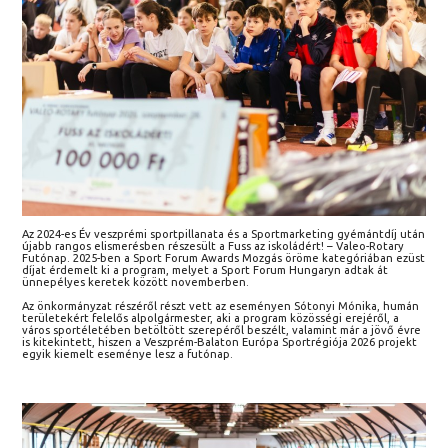
Az 2024-es Év veszprémi sportpillanata és a Sportmarketing gyémántdíj után
újabb rangos elismerésben részesült a Fuss az iskoládért! – Valeo-Rotary
Futónap. 2025-ben a Sport Forum Awards Mozgás öröme kategóriában ezüst
díjat érdemelt ki a program, melyet a Sport Forum Hungaryn adtak át
ünnepélyes keretek között novemberben.
Az önkormányzat részéről részt vett az eseményen Sótonyi Mónika, humán
területekért felelős alpolgármester, aki a program közösségi erejéről, a
város sportéletében betöltött szerepéről beszélt, valamint már a jövő évre
is kitekintett, hiszen a Veszprém-Balaton Európa Sportrégiója 2026 projekt
egyik kiemelt eseménye lesz a futónap.