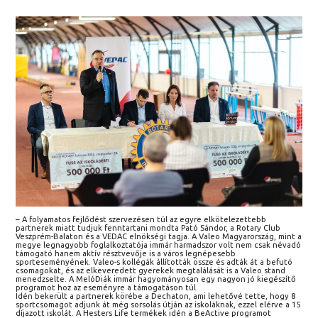
– A folyamatos fejlődést szervezésen túl az egyre elkötelezettebb
partnerek miatt tudjuk fenntartani mondta Pató Sándor, a Rotary Club
Veszprém-Balaton és a VEDAC elnökségi tagja. A Valeo Magyarország, mint a
megye legnagyobb foglalkoztatója immár harmadszor volt nem csak névadó
támogató hanem aktív résztvevője is a város legnépesebb
sporteseményének. Valeo-s kollégák állították össze és adták át a befutó
csomagokat, és az elkeveredett gyerekek megtalálását is a Valeo stand
menedzselte. A MelóDiák immár hagyományosan egy nagyon jó kiegészítő
programot hoz az eseményre a támogatáson túl.
Idén bekerült a partnerek körébe a Dechaton, ami lehetővé tette, hogy 8
sportcsomagot adjunk át még sorsolás útján az iskoláknak, ezzel elérve a 15
díjazott iskolát. A Hesters Life termékek idén a BeActive programot