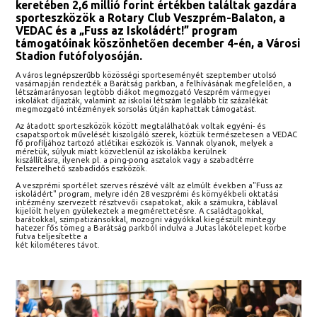
keretében 2,6 millió forint értékben találtak gazdára
sporteszközök a Rotary Club Veszprém-Balaton, a
VEDAC és a „Fuss az Iskoládért!” program
támogatóinak köszönhetően december 4-én, a Városi
Stadion futófolyosóján.
A város legnépszerűbb közösségi sporteseményét szeptember utolsó
vasárnapján rendezték a Barátság parkban, a felhívásának megfelelően, a
létszámarányosan legtöbb diákot megmozgató Veszprém vármegyei
iskolákat díjazták, valamint az iskolai létszám legalább tíz százalékát
megmozgató intézmények sorsolás útján kaphattak támogatást.
Az átadott sporteszközök között megtalálhatóak voltak egyéni- és
csapatsportok művelését kiszolgáló szerek, köztük természetesen a VEDAC
fő profiljához tartozó atlétikai eszközök is. Vannak olyanok, melyek a
méretük, súlyuk miatt közvetlenül az iskolákba kerülnek
kiszállításra, ilyenek pl. a ping-pong asztalok vagy a szabadtérre
felszerelhető szabadidős eszközök.
A veszprémi sportélet szerves részévé vált az elmúlt években a"Fuss az
iskoládért" program, melyre idén 28 veszprémi és környékbeli oktatási
intézmény szervezett résztvevői csapatokat, akik a számukra, táblával
kijelölt helyen gyülekeztek a megmérettetésre. A családtagokkal,
barátokkal, szimpatizánsokkal, mozogni vágyókkal kiegészült mintegy
hatezer fős tömeg a Barátság parkból indulva a Jutas lakótelepet körbe
futva teljesítette a
két kilométeres távot.