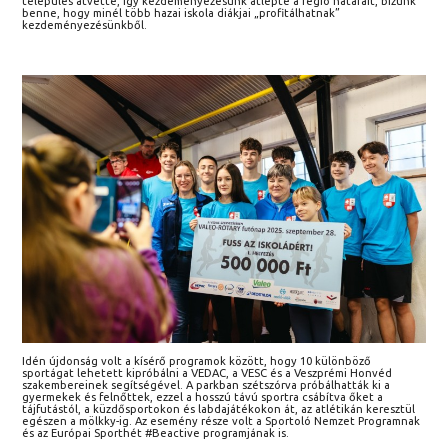
település átvette, így kezdeményezésünk átlépte a régió határait, bízunk
benne, hogy minél több hazai iskola diákjai „profitálhatnak”
kezdeményezésünkből.
Idén újdonság volt a kísérő programok között, hogy 10 különböző
sportágat lehetett kipróbálni a VEDAC, a VESC és a Veszprémi Honvéd
szakembereinek segítségével. A parkban szétszórva próbálhatták ki a
gyermekek és felnőttek, ezzel a hosszú távú sportra csábítva őket a
tájfutástól, a küzdősportokon és labdajátékokon át, az atlétikán keresztül
egészen a mölkky-ig. Az esemény része volt a Sportoló Nemzet Programnak
és az Európai Sporthét #Beactive programjának is.