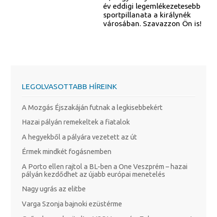
év eddigi legemlékezetesebb
sportpillanata a királynék
városában. Szavazzon Ön is!
LEGOLVASOTTABB HÍREINK
A Mozgás Éjszakáján futnak a legkisebbekért
Hazai pályán remekeltek a fiatalok
A hegyekből a pályára vezetett az út
Érmek mindkét fogásnemben
A Porto ellen rajtol a BL-ben a One Veszprém – hazai
pályán kezdődhet az újabb európai menetelés
Nagy ugrás az elitbe
Varga Szonja bajnoki ezüstérme