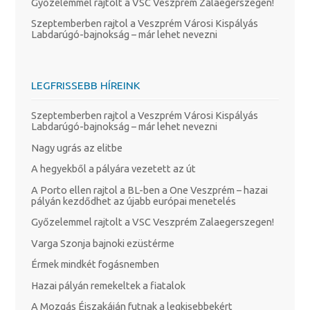
Győzelemmel rajtolt a VSC Veszprém Zalaegerszegen!
Szeptemberben rajtol a Veszprém Városi Kispályás
Labdarúgó-bajnokság – már lehet nevezni
LEGFRISSEBB HÍREINK
Szeptemberben rajtol a Veszprém Városi Kispályás
Labdarúgó-bajnokság – már lehet nevezni
Nagy ugrás az elitbe
A hegyekből a pályára vezetett az út
A Porto ellen rajtol a BL-ben a One Veszprém – hazai
pályán kezdődhet az újabb európai menetelés
Győzelemmel rajtolt a VSC Veszprém Zalaegerszegen!
Varga Szonja bajnoki ezüstérme
Érmek mindkét fogásnemben
Hazai pályán remekeltek a fiatalok
A Mozgás Éjszakáján futnak a legkisebbekért