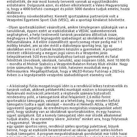
erősítették, de már most komoly terveink vannak az együttműködés
erősítésére. Dolgozunk azon, és ebben elkötelezett a Valeo Magyarország
is, hogy a 4000 befutó csomagot és pólót 5000 darabra tudjuk emelni, hozzá
skálázva a
rendezvény növekedéséhez. Kiemelt sportszakmai partnerünk volt a
Veszprémi Egyetemi Sport Club (VESC), aki a sportági kínálatot bővítette.
- Olyan sporteszközöket vásároltunk, amikre ténylegesen szükségük van a
tanulóknak, éppen ezért az eszközlistákat a VEDAC szakembereinek
segítségével, a helyi testnevelő tanárok javaslatára állítottuk össze,
meghagyva a lehető legnagyobb szabadságot az iskoláknak a támogatás
felhasználására. A 8 előre összeállított sportcsomag része pedig már 1-1
mölkky készlet, ami az idei évtől a diákolimpia sportág lesz, így az
iskolákban erre is el tudnak kezdeni készülni a gyermekek. A projekttel
érintett célközönség a megyei jogú város és a Veszprémi járás
településeinek 5-20 éves korosztályához tartozó gyermekek és fiatal
felnőttek (óvodások, iskolások, tanulók), azaz összesen több, mint 10.000 fő
– mondta el Molnár Szabolcs a Veszprém-Balaton Rotary Klub elnöke. Nagy
öröm számunkra, hogy idén már több, hatezren mozdultak meg a
felhívásunkra. Megállapíthatjuk, hogy a VALEO-Rotary Futónap a 2025-ös
évben is a legnépesebb veszprémi szabadidősport esemény volt.
– A közösségi futás mozgatórugói idén is a rendkívül lelkes testnevelők és
tanárok voltak, akiknek példaértékű munkáját ezúton is köszönjük.
Nyilvánvaló motivációt jelentett a résztevők számára biztosított
rendezvény póló, a támogatóink által felajánlott 2,6 millió forint
sporteszköz támogatás, valamint az a lehetőség, hogy minden befutó
támogatni tudta a saját iskoláját – mondta el Németh Attila, a VEDAC
ügyvezető igazgatója. Az eredményes mozgósítás visszaigazolást adott
arról, hogy szükség van az iskoláknak sporteszközökre, és egy hasznos
ügyet szolgálunk. Ezt a komoly támogatást idén már ötödik alkalommal
tudjuk átadni, és az esemény sikere „kötelez” minket arra, hogy folytassuk
a hagyományt. Veszprém
egy igazán sportos város, rendkívül széles sportági palettával, bízunk
benne, hogy az eszközök beszerzésével az iskolai sportot széles körben
tudjuk támogatni. A program megvalósításának gondolatát már több hazai