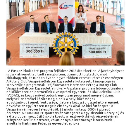
- A Fuss az iskoládért! program fejlődése 2018 óta töretlen. A járványhelyzet
is csak átmenetileg tudta megtörténi, utána ott folytattuk, ahol
abbahagytuk, és minden évben egyre többen vesznek részt az eseményen.
A Rotary Club Veszprém-Balaton Egyesületelkötelezett támogatója és
szervezője a programnak – tájékoztatott Hartmann Péter, a Rotary Club
Veszprém-Balaton Egyesület elnöke. – A szakmai program lebonyolításában
nélkülözhetetlen partnerünk a Veszprémi Egyetemi és Diák Atlétikai Club
(VEDAC), és közös erővel tudunk egy olyan programot megvalósítani,
melynek az értékei között megjelenik a helyi közösségek
együttműködésének fontossága, illetve a közösség összetartó erejének
növelése az együttesen megélt élmények által. Az idei futónapra 10
Veszprém vármegyei településről, 28 iskola mintegy 6000 résztvevő
érkezett. A 2.600.000,-Ft sporteszköz támogatás a egy abszolút Rotary díj és
a 6 legjobban mozgósító iskola között a résztvevő diákok részvételének
arányában került elosztásra, valamint nyolc intézményt kisorsoltunk –
emelte ki Hartmann Péter, az egyesület elnöke.