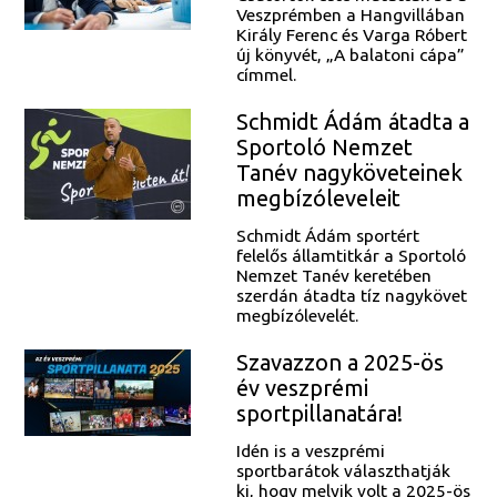
Veszprémben a Hangvillában
Király Ferenc és Varga Róbert
új könyvét, „A balatoni cápa”
címmel.
Schmidt Ádám átadta a
Sportoló Nemzet
Tanév nagyköveteinek
megbízóleveleit
Schmidt Ádám sportért
felelős államtitkár a Sportoló
Nemzet Tanév keretében
szerdán átadta tíz nagykövet
megbízólevelét.
Szavazzon a 2025-ös
év veszprémi
sportpillanatára!
Idén is a veszprémi
sportbarátok választhatják
ki, hogy melyik volt a 2025-ös