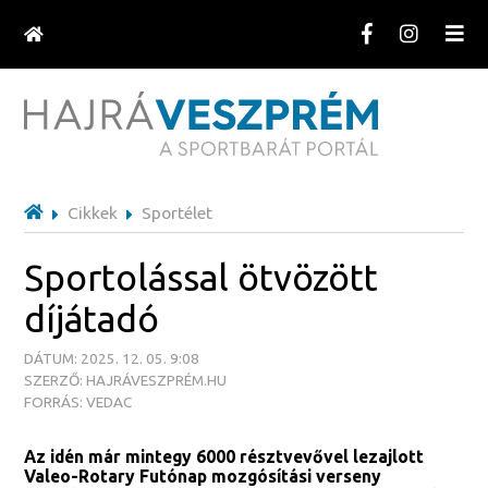
Cikkek
Sportélet
Sportolással ötvözött
díjátadó
DÁTUM: 2025. 12. 05. 9:08
SZERZŐ: HAJRÁVESZPRÉM.HU
FORRÁS: VEDAC
Az idén már mintegy 6000 résztvevővel lezajlott
Valeo-Rotary Futónap mozgósítási verseny