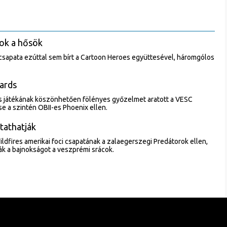
ok a hősök
 csapata ezúttal sem bírt a Cartoon Heroes együttesével, háromgólos
zards
s játékának köszönhetően fölényes győzelmet aratott a VESC
se a szintén OBII-es Phoenix ellen.
ytathatják
ildfires amerikai foci csapatának a zalaegerszegi Predátorok ellen,
ták a bajnokságot a veszprémi srácok.