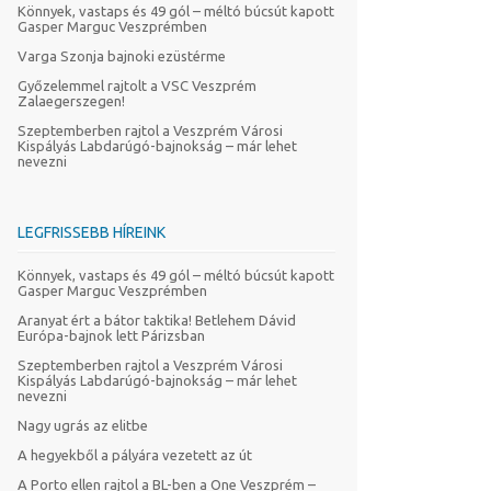
Könnyek, vastaps és 49 gól – méltó búcsút kapott
Gasper Marguc Veszprémben
Varga Szonja bajnoki ezüstérme
Győzelemmel rajtolt a VSC Veszprém
Zalaegerszegen!
Szeptemberben rajtol a Veszprém Városi
Kispályás Labdarúgó-bajnokság – már lehet
nevezni
LEGFRISSEBB HÍREINK
Könnyek, vastaps és 49 gól – méltó búcsút kapott
Gasper Marguc Veszprémben
Aranyat ért a bátor taktika! Betlehem Dávid
Európa-bajnok lett Párizsban
Szeptemberben rajtol a Veszprém Városi
Kispályás Labdarúgó-bajnokság – már lehet
nevezni
Nagy ugrás az elitbe
A hegyekből a pályára vezetett az út
A Porto ellen rajtol a BL-ben a One Veszprém –