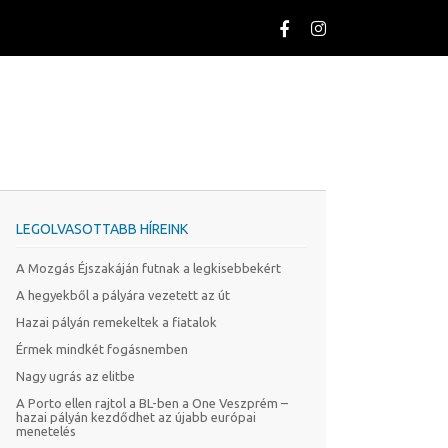
LEGOLVASOTTABB HÍREINK
A Mozgás Éjszakáján futnak a legkisebbekért
A hegyekből a pályára vezetett az út
Hazai pályán remekeltek a fiatalok
Érmek mindkét fogásnemben
Nagy ugrás az elitbe
A Porto ellen rajtol a BL-ben a One Veszprém –
hazai pályán kezdődhet az újabb európai
menetelés