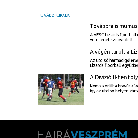
TOVÁBBI CIKKEK
Továbbra is mumus
A VESC Lizards floorball
vereséget szenvedett.
A végén tarolt a Li
Az utolsó harmad gólerő
Lizards floorball együtte
A Divízió II-ben fol
Nem sikerült a bravúr a W
így az utolsó helyen zár