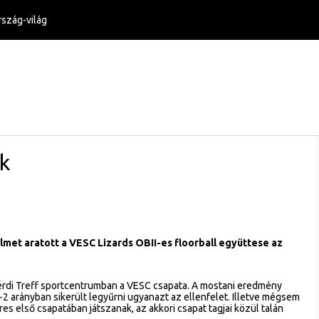
szág-világ
k
lmet aratott a VESC Lizards OBII-es floorball együttese az
z érdi Treff sportcentrumban a VESC csapata. A mostani eredmény
-2 arányban sikerült legyűrni ugyanazt az ellenfelet. Illetve mégsem
es első csapatában játszanak, az akkori csapat tagjai közül talán