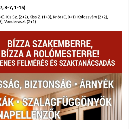
, 3-7, 1-15)
, Kis Sz. (2+2), Kiss Z. (1+3), Knór (C, 0+1), Kolossváry (2+2),
5), Vonderviszt (2+1)