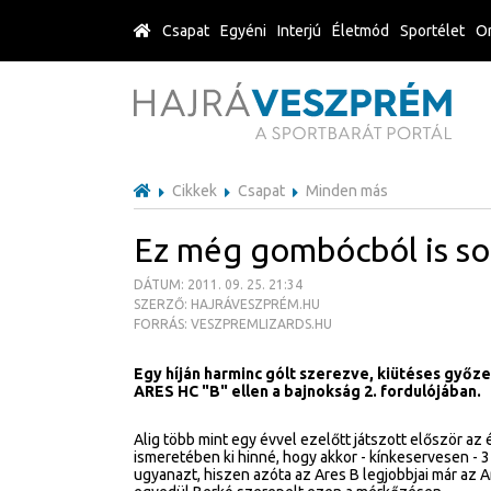
Csapat
Egyéni
Interjú
Életmód
Sportélet
Or
Cikkek
Csapat
Minden más
Ez még gombócból is so
DÁTUM: 2011. 09. 25. 21:34
SZERZŐ: HAJRÁVESZPRÉM.HU
FORRÁS: VESZPREMLIZARDS.HU
Egy híján harminc gólt szerezve, kiütéses győze
ARES HC "B" ellen a bajnokság 2. fordulójában.
Alig több mint egy évvel ezelőtt játszott először a
ismeretében ki hinné, hogy akkor - kínkeservesen - 3
ugyanazt, hiszen azóta az Ares B legjobbjai már az Ar