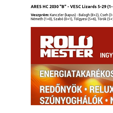
ARES HC 2030 "B" - VESC Lizards 5-29 (1-7
Veszprém:
Kanczler (kapus) - Balogh (8+2), Cseh (3+0)
Németh (1+0), Szabó (0+1), Tölgyesi (5+6), Török (5+