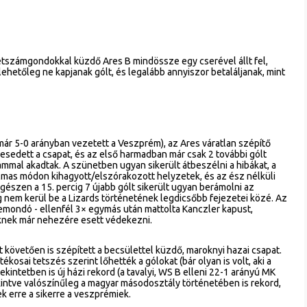
tszámgondokkal küzdő Ares B mindössze egy cserével állt fel,
lehetőleg ne kapjanak gólt, és legalább annyiszor betaláljanak, mint
n már 5-0 arányban vezetett a Veszprém), az Ares váratlan szépítő
sedett a csapat, és az első harmadban már csak 2 további gólt
ámmal akadtak. A szünetben ugyan sikerült átbeszélni a hibákat, a
lmas módon kihagyott/elszórakozott helyzetek, és az ész nélküli
észen a 15. percig 7 újabb gólt sikerült ugyan berámolni az
g nem kerül be a Lizards történetének legdicsőbb fejezetei közé. Az
lemondó - ellenfél 3× egymás után mattolta Kanczler kapust,
knek már nehezére esett védekezni.
t követően is szépített a becsülettel küzdő, maroknyi hazai csapat.
kosai tetszés szerint lőhették a gólokat (bár olyan is volt, aki a
kintetben is új házi rekord (a tavalyi, WS B elleni 22-1 arányú MK
ekintve valószínűleg a magyar másodosztály történetében is rekord,
 erre a sikerre a veszprémiek.