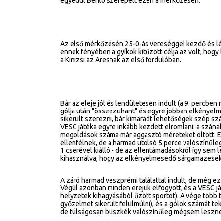
egyedül Berkó szerepelt ezen a mérkőzésen.
Az első mérkőzésén 25-0-ás vereséggel kezdő és lé
ennek fényében a gyíkok kitűzött célja az volt, hogy 
a Kinizsi az Aresnak az első fordulóban.
Bár az eleje jól és lendületesen indult (a 9. percbe
gólja után "összezuhant" és egyre jobban elkényelme
sikerült szerezni, bár kimaradt lehetőségek szép sz
VESC játéka egyre inkább kezdett elromlani: a szána
megoldások száma már aggasztó méreteket öltött. Eg
ellenfélnek, de a harmad utolsó 5 perce valószínűle
1 cserével kiálló - de az ellentámadásokról így sem 
kihasználva, hogy az elkényelmesedő sárgamazese
A záró harmad veszprémi találattal indult, de még ez
Végül azonban minden erejük elfogyott, és a VESC játé
helyzetek kihagyásából űzött sportot). A vége több te
győzelmet sikerült felülmúlni), és a gólok számát t
de túlságosan büszkék valószínűleg mégsem lesznek