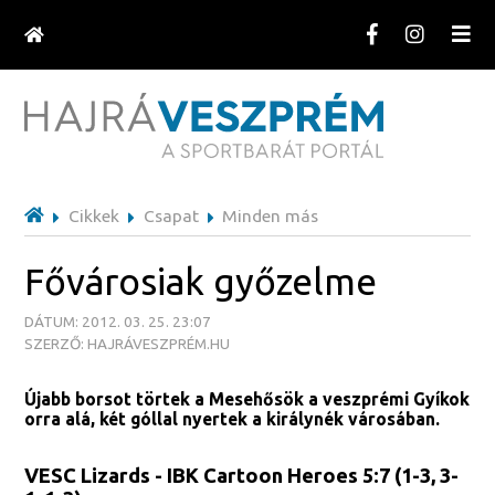
Cikkek
Csapat
Minden más
Fővárosiak győzelme
DÁTUM: 2012. 03. 25. 23:07
SZERZŐ: HAJRÁVESZPRÉM.HU
Újabb borsot törtek a Mesehősök a veszprémi Gyíkok
orra alá, két góllal nyertek a királynék városában.
VESC Lizards - IBK Cartoon Heroes 5:7 (1-3, 3-