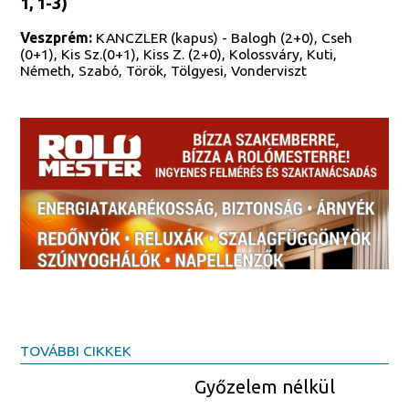
1, 1-3)
Veszprém:
KANCZLER (kapus) - Balogh (2+0), Cseh
(0+1), Kis Sz.(0+1), Kiss Z. (2+0), Kolossváry, Kuti,
Németh, Szabó, Török, Tölgyesi, Vonderviszt
TOVÁBBI CIKKEK
Győzelem nélkül