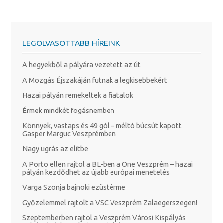
LEGOLVASOTTABB HÍREINK
A hegyekből a pályára vezetett az út
A Mozgás Éjszakáján futnak a legkisebbekért
Hazai pályán remekeltek a fiatalok
Érmek mindkét fogásnemben
Könnyek, vastaps és 49 gól – méltó búcsút kapott
Gasper Marguc Veszprémben
Nagy ugrás az elitbe
A Porto ellen rajtol a BL-ben a One Veszprém – hazai
pályán kezdődhet az újabb európai menetelés
Varga Szonja bajnoki ezüstérme
Győzelemmel rajtolt a VSC Veszprém Zalaegerszegen!
Szeptemberben rajtol a Veszprém Városi Kispályás