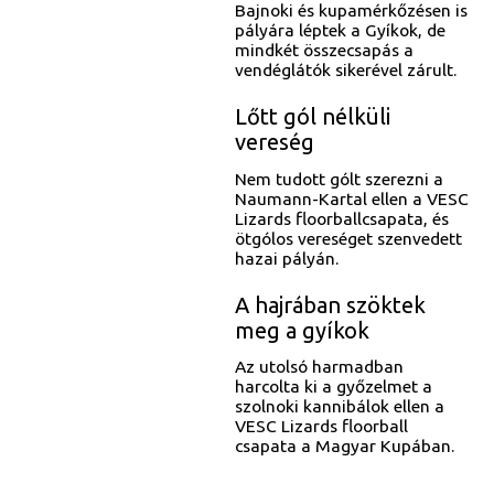
Bajnoki és kupamérkőzésen is
pályára léptek a Gyíkok, de
mindkét összecsapás a
vendéglátók sikerével zárult.
Lőtt gól nélküli
vereség
Nem tudott gólt szerezni a
Naumann-Kartal ellen a VESC
Lizards floorballcsapata, és
ötgólos vereséget szenvedett
hazai pályán.
A hajrában szöktek
meg a gyíkok
Az utolsó harmadban
harcolta ki a győzelmet a
szolnoki kannibálok ellen a
VESC Lizards floorball
csapata a Magyar Kupában.