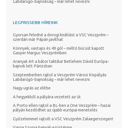
Labdarúgó-bajnokság – már lehet nevezni
LEGFRISSEBB HÍREINK
Gyorsan feledné a dorogi kisiklást a VSC Veszprém –
szerdán már Pápán javíthat
Könnyek, vastaps és 49 gól – méltó búcsút kapott
Gasper Marguc Veszprémben
Aranyat ért a bátor taktika! Betlehem Dávid Európa-
bajnok lett Párizsban
Szeptemberben rajtol a Veszprém Városi Kispályás
Labdarúgó-bajnokság – már lehet nevezni
Nagy ugrás az elitbe
A hegyekből a pályára vezetett az út
A Porto ellen rajtol a BL-ben a One Veszprém – hazai
pályán kezdődhet az újabb európai menetelés
Győzelemmel rajtolt a VSC Veszprém Zalaegerszegen!
Varga Szonja bajnoki ezüstérme