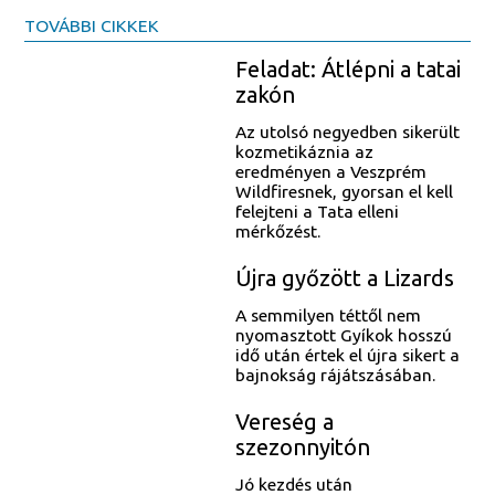
TOVÁBBI CIKKEK
Feladat: Átlépni a tatai
zakón
Az utolsó negyedben sikerült
kozmetikáznia az
eredményen a Veszprém
Wildfiresnek, gyorsan el kell
felejteni a Tata elleni
mérkőzést.
Újra győzött a Lizards
A semmilyen téttől nem
nyomasztott Gyíkok hosszú
idő után értek el újra sikert a
bajnokság rájátszásában.
Vereség a
szezonnyitón
Jó kezdés után