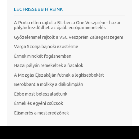
LEGFRISSEBB HÍREINK
A Porto ellen rajtol a BL-ben a One Veszprém – hazai
pályán kezdődhet az újabb európai menetelés
Győzelemmel rajtolt a VSC Veszprém Zalaegerszegen!
Varga Szonja bajnoki ezüstérme
Érmek mindkét fogásnemben
Hazai pályán remekeltek a fiatalok
A Mozgás Éjszakáján futnak a legkisebbekért
Berobbant a mölkky a diákolimpián
Ebbe most beleszaladtunk
Érmek és egyéni csúcsok
Elismerés a mesteredzőnek