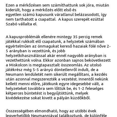
Ezen a mérkőzésen sem számíthattunk sok jóra, miután
kiderült, hogy a mérkőzés előtt első és
egyetlen számú kapusunk váratlanul belázasodott, így
nem tarthatott a csapattal. A kapus szerepét ezúttal
Szabó vállalta el.
A kapusproblémák ellenére mintegy 35 percig remek
játékkal rukkolt elő csapatunk, a helyzetek számában
egyértelműen az önmagukat kereső hazaiak fölé nőve 2-
5 arányban is vezettünk, és jobb
helyzetkihasználással akár ennél nagyobb arányban is
vezethettünk volna. Ekkor azonban sajnos bekövetkezett
a Miskolcon is megtapasztalt összeomlás. Az utolsó
játékrész még 5-5 arányú döntetlenről indult, de a
Neumann lendületét nem sikerült megállítani, a kezdés
után azonnal megszerezték a vezetést. Innentől nekünk
kellett menni előre, játékunk egyre idegesebbé vált, a
helyzeteket továbbra sem lőttük be, és 1-2 feleselges
kétperces büntetést is begyűjtöttünk, melyek
kivédekezése sokat kivett a pályán küzdőkből.
Összességében elmondható, hogy az utóbbi évek
legverhetőbb Neumannjával találkoztunk, de különféle