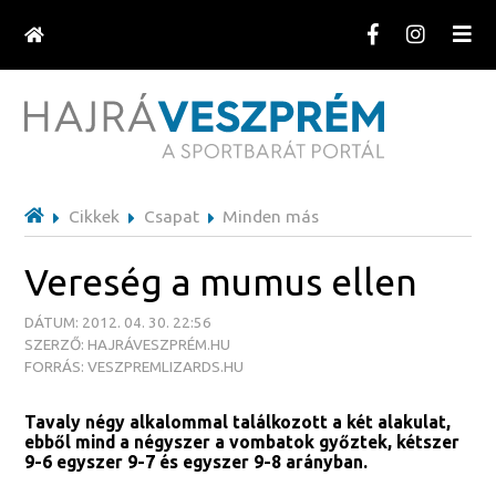
Cikkek
Csapat
Minden más
Vereség a mumus ellen
DÁTUM: 2012. 04. 30. 22:56
SZERZŐ: HAJRÁVESZPRÉM.HU
FORRÁS: VESZPREMLIZARDS.HU
Tavaly négy alkalommal találkozott a két alakulat,
ebből mind a négyszer a vombatok győztek, kétszer
9-6 egyszer 9-7 és egyszer 9-8 arányban.