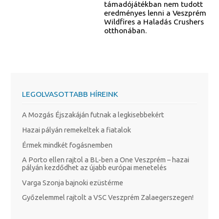
támadójátékban nem tudott
eredményes lenni a Veszprém
Wildfires a Haladás Crushers
otthonában.
LEGOLVASOTTABB HÍREINK
A Mozgás Éjszakáján futnak a legkisebbekért
Hazai pályán remekeltek a fiatalok
Érmek mindkét fogásnemben
A Porto ellen rajtol a BL-ben a One Veszprém – hazai
pályán kezdődhet az újabb európai menetelés
Varga Szonja bajnoki ezüstérme
Győzelemmel rajtolt a VSC Veszprém Zalaegerszegen!