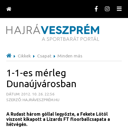
Cikkek
Csapat
Minden más
1-1-es mérleg
Dunaújvárosban
DÁTUM: 2012. 10. 26. 22:56
SZERZŐ: HAJRÁVESZPRÉM.HU
A Rudast három góllal legyőzte, a Fekete Lótól
viszont kikapott a Lizards FT floorballcsapata a
hétvégén.