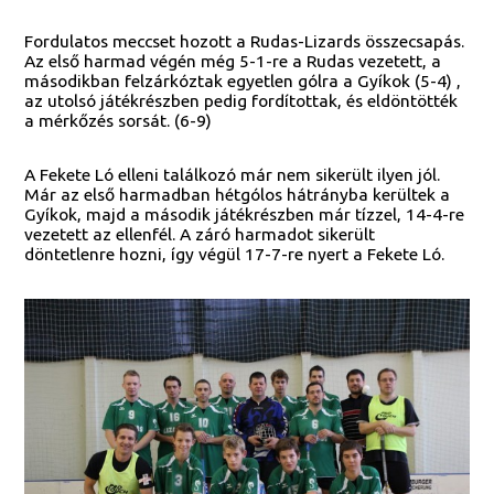
Fordulatos meccset hozott a Rudas-Lizards összecsapás.
Az első harmad végén még 5-1-re a Rudas vezetett, a
másodikban felzárkóztak egyetlen gólra a Gyíkok (5-4) ,
az utolsó játékrészben pedig fordítottak, és eldöntötték
a mérkőzés sorsát. (6-9)
A Fekete Ló elleni találkozó már nem sikerült ilyen jól.
Már az első harmadban hétgólos hátrányba kerültek a
Gyíkok, majd a második játékrészben már tízzel, 14-4-re
vezetett az ellenfél. A záró harmadot sikerült
döntetlenre hozni, így végül 17-7-re nyert a Fekete Ló.