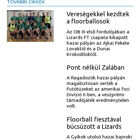
TOVÁBBI CIKKEK
Vereségekkel kezdtek
a floorballosok
Az OB III első fordulójában a
Lizards FT csapata kikapott
hazai pályán az Ajkai Fekete
Lovaktól és a Dunai
Krokodiloktól.
Pont nélkül Zalában
A Ragadozók hazai pályán
magabiztosan verték a
Futótüzeket az amerikai foci
Divízió II-ben, a veszprémi
támadójáték eredménytelen
volt.
Floorball fiesztával
búcsúzott a Lizards
A Gyíkok utolsó hazai bajnoki