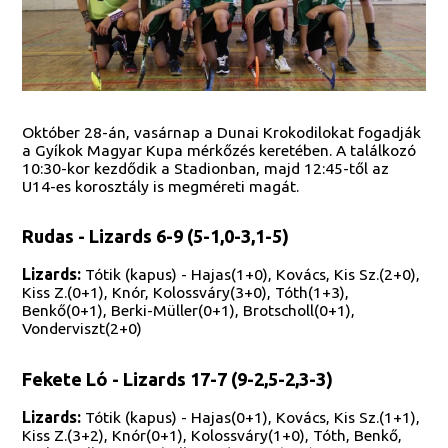
Október 28-án, vasárnap a Dunai Krokodilokat fogadják
a Gyíkok Magyar Kupa mérkőzés keretében. A találkozó
10:30-kor kezdődik a Stadionban, majd 12:45-től az
U14-es korosztály is megméreti magát.
Rudas - Lizards 6-9 (5-1,0-3,1-5)
Lizards:
Tótik (kapus) - Hajas(1+0), Kovács, Kis Sz.(2+0),
Kiss Z.(0+1), Knór, Kolossváry(3+0), Tóth(1+3),
Benkő(0+1), Berki-Müller(0+1), Brotscholl(0+1),
Vonderviszt(2+0)
Fekete Ló - Lizards 17-7 (9-2,5-2,3-3)
Lizards:
Tótik (kapus) - Hajas(0+1), Kovács, Kis Sz.(1+1),
Kiss Z.(3+2), Knór(0+1), Kolossváry(1+0), Tóth, Benkő,