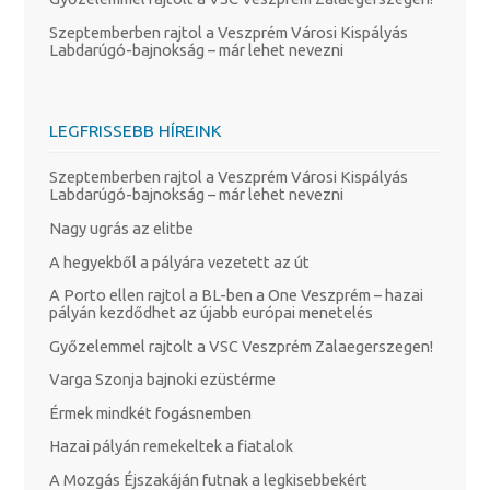
Szeptemberben rajtol a Veszprém Városi Kispályás
Labdarúgó-bajnokság – már lehet nevezni
LEGFRISSEBB HÍREINK
Szeptemberben rajtol a Veszprém Városi Kispályás
Labdarúgó-bajnokság – már lehet nevezni
Nagy ugrás az elitbe
A hegyekből a pályára vezetett az út
A Porto ellen rajtol a BL-ben a One Veszprém – hazai
pályán kezdődhet az újabb európai menetelés
Győzelemmel rajtolt a VSC Veszprém Zalaegerszegen!
Varga Szonja bajnoki ezüstérme
Érmek mindkét fogásnemben
Hazai pályán remekeltek a fiatalok
A Mozgás Éjszakáján futnak a legkisebbekért