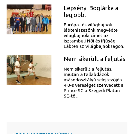
Lepsényi Boglárka a
legjobb!
Európa- és világbajnok
lábteniszezőnk megvédte
világbajnoki címét az
isztambuli Női és Ifjúsági
Lábtenisz Világbajnokságon.
Nem sikerült a feljutás
Nem sikerült a feljutás,
miután a fallabdázók
másodosztályú selejtezőjén
4:0-s vereséget szenvedett a
Prince SC a Szegedi Platán
SE-től.