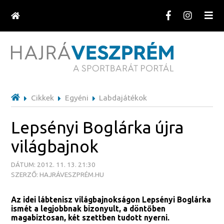
Cikkek
Egyéni
Labdajátékok
Lepsényi Boglárka újra
világbajnok
DÁTUM: 2012. 11. 13. 21:30
SZERZŐ: HAJRÁVESZPRÉM.HU
Az idei lábtenisz világbajnokságon Lepsényi Boglárka
ismét a legjobbnak bizonyult, a döntőben
magabiztosan, két szettben tudott nyerni.