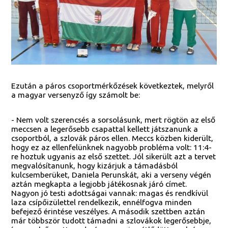
Ezután a páros csoportmérkőzések következtek, melyről
a magyar versenyző így számolt be:
- Nem volt szerencsés a sorsolásunk, mert rögtön az első
meccsen a legerősebb csapattal kellett játszanunk a
csoportból, a szlovák páros ellen. Meccs közben kiderült,
hogy ez az ellenfelünknek nagyobb probléma volt: 11:4-
re hoztuk ugyanis az első szettet. Jól sikerült azt a tervet
megvalósítanunk, hogy kizárjuk a támadásból
kulcsemberüket, Daniela Perunskát, aki a verseny végén
aztán megkapta a legjobb játékosnak járó címet.
Nagyon jó testi adottságai vannak: magas és rendkívül
laza csípőizülettel rendelkezik, ennélfogva minden
befejező érintése veszélyes. A második szettben aztán
már többször tudott támadni a szlovákok legerősebbje,