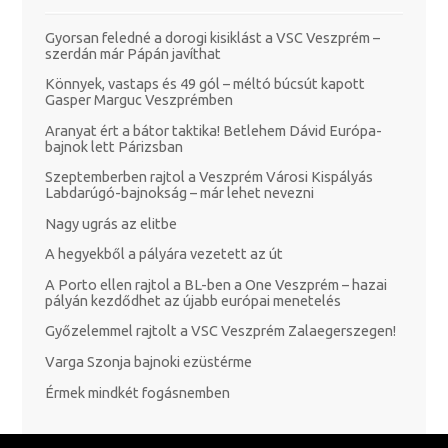
Gyorsan feledné a dorogi kisiklást a VSC Veszprém –
szerdán már Pápán javíthat
Könnyek, vastaps és 49 gól – méltó búcsút kapott
Gasper Marguc Veszprémben
Aranyat ért a bátor taktika! Betlehem Dávid Európa-
bajnok lett Párizsban
Szeptemberben rajtol a Veszprém Városi Kispályás
Labdarúgó-bajnokság – már lehet nevezni
Nagy ugrás az elitbe
A hegyekből a pályára vezetett az út
A Porto ellen rajtol a BL-ben a One Veszprém – hazai
pályán kezdődhet az újabb európai menetelés
Győzelemmel rajtolt a VSC Veszprém Zalaegerszegen!
Varga Szonja bajnoki ezüstérme
Érmek mindkét fogásnemben