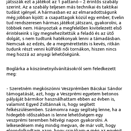
játsszák ezt a játékot az 1 pattanó – 2 érintős szabály
szerint. Az a szabály teljesen más technikai és taktikai
tudást igényel. A hármasban ez az elmaradottságunk
még jobban kijött: a csapattagok közül egy ember, Evelin
tud rendszeresen hármas játékot játszani, gyakorolni, a
többiek nem. Hiányoztak a megfelelően kivitelezett első
érintéseink s így megnehezítettük a feladó és az ütő
dolgát, s nem tudtunk hatékonyak lenni a támadásban.
Nemcsak az edzés, de a megmérettetés is kevés, ritkán
tudunk részt venni külföldi női tornákon, hiszen nincs
meg hozzá az anyagi lehetőségünk.
Boglárka a köszönetnyilvánításokról sem feledkezett
meg:
- Szeretném megköszönni Veszprémben Bácskai Sándor
támogatását, azt, hogy a Veszprémi egyetem betonos
pályáját bármikor használhattam ebben az évben is,
valamint Egyed Zoltánnak is, hogy segített
felkészülésemben. Számomra nagy segítség lenne, ha a
hidegebb időszakban is lenne lehetőségem egy
veszprémi teremben hétvégi napon gyakorolni. A
lelkesedésem még mindig megvan, de már volt, hogy
elgondolkodtam azon, hogy csináljam-e még az egyénit,