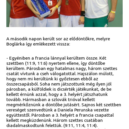
A második napon került sor az elődöntőkre, melyre
Boglárka így emlékezett vissza:
- Egyéniben a francia lánnyal kerültem össze. Két
szettben (11:9, 11:6) nyertem ellene, így döntőbe
kerültem. Párosban egy hatalmas nagy, három szettes
csatát vívtunk a cseh válogatottal. Hajszálon múlott,
hogy nem mi kerültünk ki győztesen ebből az
összecsapásból. Soha nem játszottunk még ilyen jól
párosban, a külföldiek is dicsérték játékunkat, de be
kellett érnünk azzal, hogy a 3. helyért játszhatunk
tovább. Hármasban a szlovák trióval kellett
megmérkőznünk a döntőbe jutásért. Sajnos két szettben
vereséget szenvedtünk a Daniela Perunska vezette
együttestől. Párosban a 3. helyért a francia csapattal
kellett megküzdenünk. Három szettes csatában
diadalmaskodtunk felettük. (9:11, 11:4, 11:4).