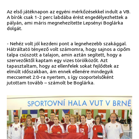
Az első játéknapon az egyéni mérkőzésekkel indult a VB.
A bírók csak 1-2 perc labdába érést engedélyezhettek a
pályán, ami máris megnehezítette Lepsényi Boglárka
dolgát.
- Nehéz volt jól kezdeni pont a legnehezebb szakággal.
Hátráltató tényező volt számomra, hogy sajnos a cipőm
talpa csúszott a talajon, amin aztán segített, hogy a
szervezőktől kaptam egy vizes törölközőt. Azt
tapasztaltam, hogy az ellenfelek sokat fejlődtek az
elmúlt időszakban, ám ennek ellenére mindegyik
meccsemet 2:0-ra nyertem, s így csoportelsőként
jutottam tovább – számolt be Boglárka.