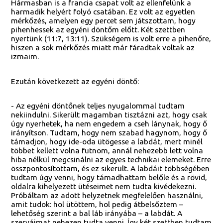
Hármasban is a francia csapat volt az ellenfelünk a
harmadik helyért folyó csatában. Ez volt az egyetlen
mérkőzés, amelyen egy percet sem játszottam, hogy
pihenhessek az egyéni döntőm előtt. Két szettben
nyertünk (11:7, 13:11). Szükségem is volt erre a pihenőre,
hiszen a sok mérkőzés miatt már fáradtak voltak az
izmaim.
Ezután következett az egyéni döntő:
- Az egyéni döntőnek teljes nyugalommal tudtam
nekiindulni. Sikerült magamban tisztázni azt, hogy csak
úgy nyerhetek, ha nem engedem a cseh lánynak, hogy ő
irányítson. Tudtam, hogy nem szabad hagynom, hogy ő
támadjon, hogy ide-oda ütögesse a labdát, mert minél
többet kellett volna futnom, annál nehezebb lett volna
hiba nélkül megcsinálni az egyes technikai elemeket. Erre
összpontosítottam, és ez sikerült. A labdáit többségében
tudtam úgy venni, hogy támadhattam belőle és a rövid,
oldalra kihelyezett ütéseimet nem tudta kivédekezni.
Próbáltam az adott helyzetnek megfelelően használni,
amit tudok: hol ütöttem, hol pedig átbelsőztem –
lehetőség szerint a bal láb irányába – a labdát. A
szerváimat nehezen tudta venni. Így két szettben tudtam