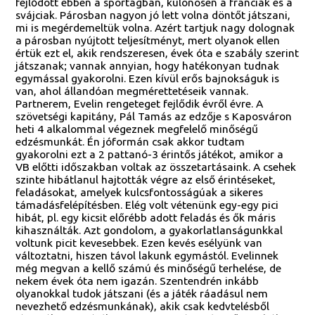
fejlődött ebben a sportágban, különösen a franciák és a
svájciak. Párosban nagyon jó lett volna döntőt játszani,
mi is megérdemeltük volna. Azért tartjuk nagy dolognak
a párosban nyújtott teljesítményt, mert olyanok ellen
értük ezt el, akik rendszeresen, évek óta e szabály szerint
játszanak; vannak annyian, hogy hatékonyan tudnak
egymással gyakorolni. Ezen kívül erős bajnokságuk is
van, ahol állandóan megmérettetéseik vannak.
Partnerem, Evelin rengeteget fejlődik évről évre. A
szövetségi kapitány, Pál Tamás az edzője s Kaposváron
heti 4 alkalommal végeznek megfelelő minőségű
edzésmunkát. Én jóformán csak akkor tudtam
gyakorolni ezt a 2 pattanó-3 érintős játékot, amikor a
VB előtti időszakban voltak az összetartásaink. A csehek
szinte hibátlanul hajtották végre az első érintéseket,
feladásokat, amelyek kulcsfontosságúak a sikeres
támadásfelépítésben. Elég volt vétenünk egy-egy pici
hibát, pl. egy kicsit előrébb adott feladás és ők máris
kihasználták. Azt gondolom, a gyakorlatlanságunkkal
voltunk picit kevesebbek. Ezen kevés esélyünk van
változtatni, hiszen távol lakunk egymástól. Evelinnek
még megvan a kellő számú és minőségű terhelése, de
nekem évek óta nem igazán. Szentendrén inkább
olyanokkal tudok játszani (és a játék ráadásul nem
nevezhető edzésmunkának), akik csak kedvtelésből