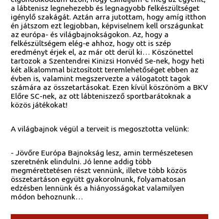
a lábtenisz legnehezebb és legnagyobb felkészültséget
igénylő szakágát. Aztán arra jutottam, hogy amíg itthon
én játszom ezt legjobban, képviselnem kell országunkat
az európa- és világbajnokságokon. Az, hogy a
felkészültségem elég-e ahhoz, hogy ott is szép
eredményt érjek el, az már ott derül ki… Köszönettel
tartozok a Szentendrei Kinizsi Honvéd Se-nek, hogy heti
két alkalommal biztosított teremlehetőséget ebben az
évben is, valamint megszervezte a válogatott tagok
számára az összetartásokat. Ezen kívül köszönöm a BKV
Előre SC-nek, az ott lábteniszező sportbarátoknak a
közös játékokat!
A világbajnok végül a terveit is megosztotta velünk:
- Jövőre Európa Bajnokság lesz, amin természetesen
szeretnénk elindulni. Jó lenne addig több
megmérettetésen részt vennünk, illetve több közös
összetartáson együtt gyakorolnunk, folyamatosan
edzésben lennünk és a hiányosságokat valamilyen
módon behoznunk…