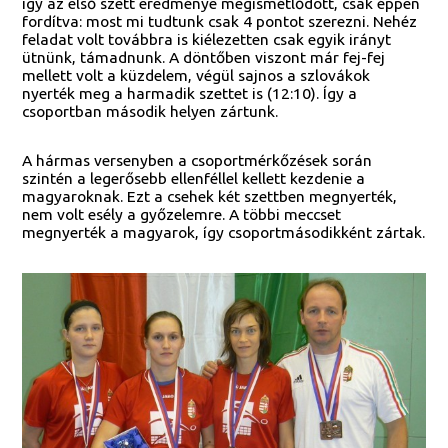
így az első szett eredménye megismétlődött, csak éppen
fordítva: most mi tudtunk csak 4 pontot szerezni. Nehéz
feladat volt továbbra is kiélezetten csak egyik irányt
ütnünk, támadnunk. A döntőben viszont már fej-fej
mellett volt a küzdelem, végül sajnos a szlovákok
nyerték meg a harmadik szettet is (12:10). Így a
csoportban második helyen zártunk.
A hármas versenyben a csoportmérkőzések során
szintén a legerősebb ellenféllel kellett kezdenie a
magyaroknak. Ezt a csehek két szettben megnyerték,
nem volt esély a győzelemre. A többi meccset
megnyerték a magyarok, így csoportmásodikként zártak.