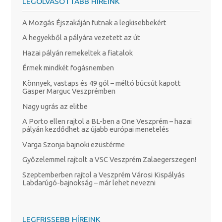
LEGOLVASOTTABB HÍREINK
A Mozgás Éjszakáján futnak a legkisebbekért
A hegyekből a pályára vezetett az út
Hazai pályán remekeltek a fiatalok
Érmek mindkét fogásnemben
Könnyek, vastaps és 49 gól – méltó búcsút kapott
Gasper Marguc Veszprémben
Nagy ugrás az elitbe
A Porto ellen rajtol a BL-ben a One Veszprém – hazai
pályán kezdődhet az újabb európai menetelés
Varga Szonja bajnoki ezüstérme
Győzelemmel rajtolt a VSC Veszprém Zalaegerszegen!
Szeptemberben rajtol a Veszprém Városi Kispályás
Labdarúgó-bajnokság – már lehet nevezni
LEGFRISSEBB HÍREINK