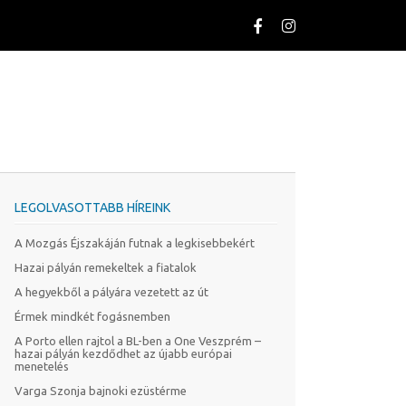
LEGOLVASOTTABB HÍREINK
A Mozgás Éjszakáján futnak a legkisebbekért
Hazai pályán remekeltek a fiatalok
A hegyekből a pályára vezetett az út
Érmek mindkét fogásnemben
A Porto ellen rajtol a BL-ben a One Veszprém –
hazai pályán kezdődhet az újabb európai
menetelés
Varga Szonja bajnoki ezüstérme