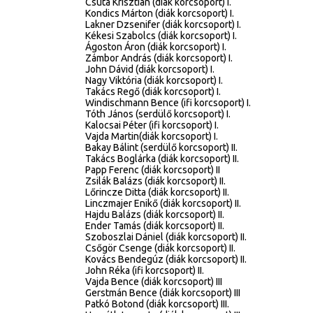
Csuta Krisztián (diák korcsoport) I.
Kondics Márton (diák korcsoport) I.
Lakner Dzsenifer (diák korcsoport) I.
Kékesi Szabolcs (diák korcsoport) I.
Ágoston Áron (diák korcsoport) I.
Zámbor András (diák korcsoport) I.
John Dávid (diák korcsoport) I.
Nagy Viktória (diák korcsoport) I.
Takács Regő (diák korcsoport) I.
Windischmann Bence (ifi korcsoport) I.
Tóth János (serdülő korcsoport) I.
Kalocsai Péter (ifi korcsoport) I.
Vajda Martin(diák korcsoport) I.
Bakay Bálint (serdülő korcsoport) II.
Takács Boglárka (diák korcsoport) II.
Papp Ferenc (diák korcsoport) II
Zsilák Balázs (diák korcsoport) II.
Lőrincze Ditta (diák korcsoport) II.
Linczmajer Enikő (diák korcsoport) II.
Hajdu Balázs (diák korcsoport) II.
Ender Tamás (diák korcsoport) II.
Szoboszlai Dániel (diák korcsoport) II.
Csőgör Csenge (diák korcsoport) II.
Kovács Bendegúz (diák korcsoport) II.
John Réka (ifi korcsoport) II.
Vajda Bence (diák korcsoport) III
Gerstmán Bence (diák korcsoport) III
Patkó Botond (diák korcsoport) III.