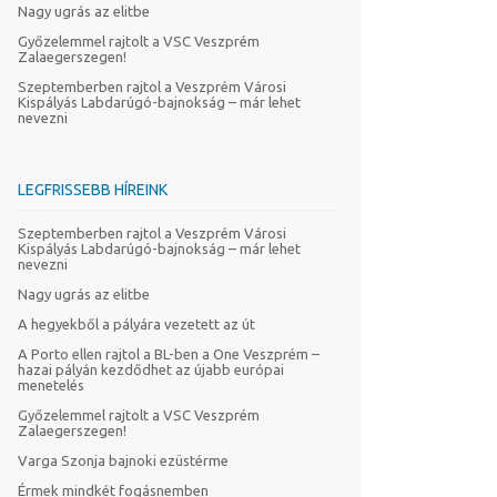
Nagy ugrás az elitbe
Győzelemmel rajtolt a VSC Veszprém
Zalaegerszegen!
Szeptemberben rajtol a Veszprém Városi
Kispályás Labdarúgó-bajnokság – már lehet
nevezni
LEGFRISSEBB HÍREINK
Szeptemberben rajtol a Veszprém Városi
Kispályás Labdarúgó-bajnokság – már lehet
nevezni
Nagy ugrás az elitbe
A hegyekből a pályára vezetett az út
A Porto ellen rajtol a BL-ben a One Veszprém –
hazai pályán kezdődhet az újabb európai
menetelés
Győzelemmel rajtolt a VSC Veszprém
Zalaegerszegen!
Varga Szonja bajnoki ezüstérme
Érmek mindkét fogásnemben