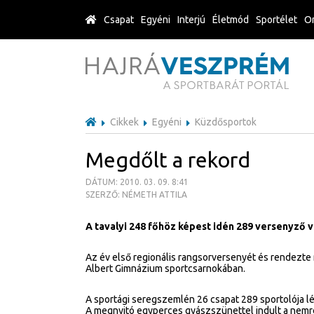
Csapat
Egyéni
Interjú
Életmód
Sportélet
Or
Cikkek
Egyéni
Küzdősportok
Megdőlt a rekord
DÁTUM: 2010. 03. 09. 8:41
SZERZŐ: NÉMETH ATTILA
A tavalyi 248 főhöz képest idén 289 versenyző v
Az év első regionális rangsorversenyét és rendezt
Albert Gimnázium sportcsarnokában.
A sportági seregszemlén 26 csapat 289 sportolója l
A megnyitó egyperces gyászszünettel indult a nemré