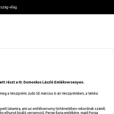
szág-világ
ett részt a III. Domonkos László Emlékversenyen.
e meg a Veszprémi Judo SE március 6-án Veszprémben, a Vetési
épett tatamira, ami az emlékverseny történetében rekordnak számít.
g elhunyt kiváló versenyző, Perge Ilona emlékére, majd Porga