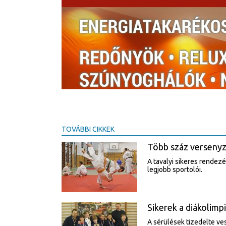
TOVÁBBI CIKKEK
Több száz versenyz
A tavalyi sikeres rende
legjobb sportolói.
Sikerek a diákolimp
A sérülések tizedelte ve