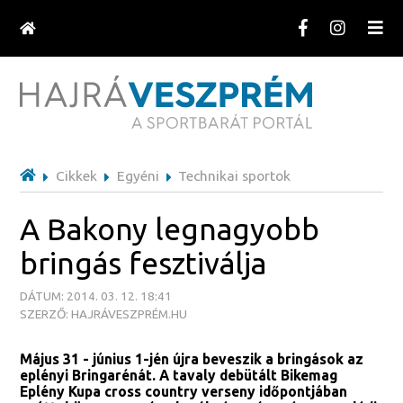
Cikkek
Egyéni
Technikai sportok
A Bakony legnagyobb
bringás fesztiválja
DÁTUM: 2014. 03. 12. 18:41
SZERZŐ: HAJRÁVESZPRÉM.HU
Május 31 - június 1-jén újra beveszik a bringások az
eplényi Bringarénát. A tavaly debütált Bikemag
Eplény Kupa cross country verseny időpontjában