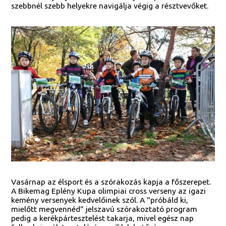
szebbnél szebb helyekre navigálja végig a résztvevőket.
Vasárnap az élsport és a szórakozás kapja a főszerepet.
A Bikemag Eplény Kupa olimpiai cross verseny az igazi
kemény versenyek kedvelőinek szól. A "próbáld ki,
mielőtt megvennéd" jelszavú szórakoztató program
pedig a kerékpártesztelést takarja, mivel egész nap