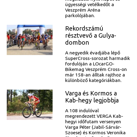
ügyességi vetélkedőt a
Veszprém Aréna
parkolójában.
Rekordszámú
résztvevő a Gulya-
dombon
A negyedik évadjába lépő
SuperCross-sorozat harmadik
fordulóján a LOcarGO-
Bikemag Veszprém Cross-on
már 158-an álltak rajthoz a
különböző kategóriákban.
Varga és Kormos a
Kab-hegy legjobbja
A 108 indulóval
megrendezett VERGA Kab-
hegyi időfutam versenyen
Varga Péter (Jabil-Sárvár-
Szoese) és Kormos Veronika