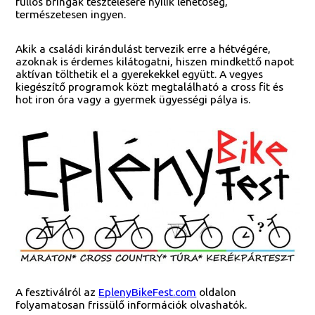
fullos bringák tesztelésére nyílik lehetőség,
természetesen ingyen.
Akik a családi kirándulást tervezik erre a hétvégére,
azoknak is érdemes kilátogatni, hiszen mindkettő napot
aktívan tölthetik el a gyerekekkel együtt. A vegyes
kiegészítő programok közt megtalálható a cross fit és
hot iron óra vagy a gyermek ügyességi pálya is.
A fesztiválról az
EplenyBikeFest.com
oldalon
folyamatosan frissülő információk olvashatók.