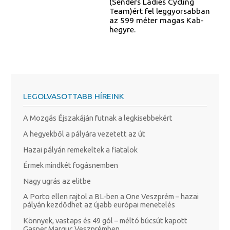
(Senders Ladies Cycling
Team)ért fel leggyorsabban
az 599 méter magas Kab-
hegyre.
LEGOLVASOTTABB HÍREINK
A Mozgás Éjszakáján futnak a legkisebbekért
A hegyekből a pályára vezetett az út
Hazai pályán remekeltek a fiatalok
Érmek mindkét fogásnemben
Nagy ugrás az elitbe
A Porto ellen rajtol a BL-ben a One Veszprém – hazai
pályán kezdődhet az újabb európai menetelés
Könnyek, vastaps és 49 gól – méltó búcsút kapott
Gasper Marguc Veszprémben