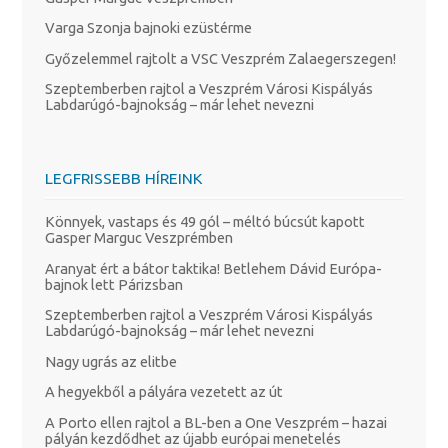
Varga Szonja bajnoki ezüstérme
Győzelemmel rajtolt a VSC Veszprém Zalaegerszegen!
Szeptemberben rajtol a Veszprém Városi Kispályás
Labdarúgó-bajnokság – már lehet nevezni
LEGFRISSEBB HÍREINK
Könnyek, vastaps és 49 gól – méltó búcsút kapott
Gasper Marguc Veszprémben
Aranyat ért a bátor taktika! Betlehem Dávid Európa-
bajnok lett Párizsban
Szeptemberben rajtol a Veszprém Városi Kispályás
Labdarúgó-bajnokság – már lehet nevezni
Nagy ugrás az elitbe
A hegyekből a pályára vezetett az út
A Porto ellen rajtol a BL-ben a One Veszprém – hazai
pályán kezdődhet az újabb európai menetelés