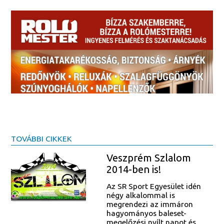
TOVÁBBI CIKKEK
Veszprém Szlalom
2014-ben is!
Az SR Sport Egyesület idén
négy alkalommal is
megrendezi az immáron
hagyományos baleset-
megelőzési nyílt napot és