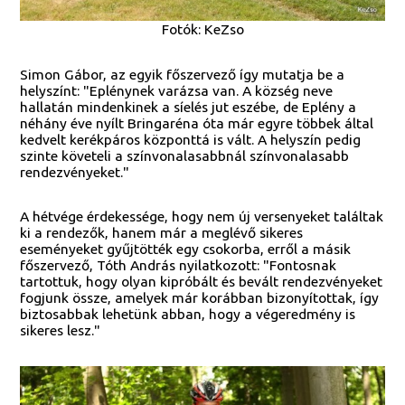
Fotók: KeZso
Simon Gábor, az egyik főszervező így mutatja be a
helyszínt: "Eplénynek varázsa van. A község neve
hallatán mindenkinek a síelés jut eszébe, de Eplény a
néhány éve nyílt Bringaréna óta már egyre többek által
kedvelt kerékpáros központtá is vált. A helyszín pedig
szinte követeli a színvonalasabbnál színvonalasabb
rendezvényeket."
A hétvége érdekessége, hogy nem új versenyeket találtak
ki a rendezők, hanem már a meglévő sikeres
eseményeket gyűjtötték egy csokorba, erről a másik
főszervező, Tóth András nyilatkozott: "Fontosnak
tartottuk, hogy olyan kipróbált és bevált rendezvényeket
fogjunk össze, amelyek már korábban bizonyítottak, így
biztosabbak lehetünk abban, hogy a végeredmény is
sikeres lesz."