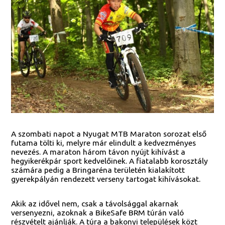
A szombati napot a Nyugat MTB Maraton sorozat első
futama tölti ki, melyre már elindult a kedvezményes
nevezés. A maraton három távon nyújt kihívást a
hegyikerékpár sport kedvelőinek. A fiatalabb korosztály
számára pedig a Bringaréna területén kialakított
gyerekpályán rendezett verseny tartogat kihívásokat.
Akik az idővel nem, csak a távolsággal akarnak
versenyezni, azoknak a BikeSafe BRM túrán való
részvételt ajánlják. A túra a bakonyi települések közt