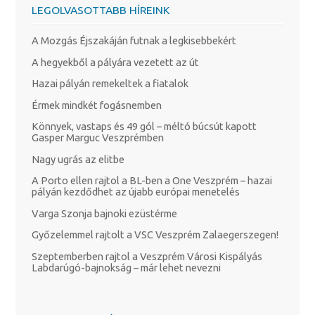
LEGOLVASOTTABB HÍREINK
A Mozgás Éjszakáján futnak a legkisebbekért
A hegyekből a pályára vezetett az út
Hazai pályán remekeltek a fiatalok
Érmek mindkét fogásnemben
Könnyek, vastaps és 49 gól – méltó búcsút kapott
Gasper Marguc Veszprémben
Nagy ugrás az elitbe
A Porto ellen rajtol a BL-ben a One Veszprém – hazai
pályán kezdődhet az újabb európai menetelés
Varga Szonja bajnoki ezüstérme
Győzelemmel rajtolt a VSC Veszprém Zalaegerszegen!
Szeptemberben rajtol a Veszprém Városi Kispályás
Labdarúgó-bajnokság – már lehet nevezni