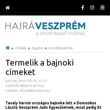
Cikkek
Egyéni
Küzdősportok
Termelik a bajnoki
címeket
DÁTUM: 2010. 04. 15. 13:17
SZERZŐ: NÉMETH ATTILA
FORRÁS: VESZPREMJUDO.HU
Tavaly három országos bajnoka lett a Domonkos
László Veszprémi Judo Egyesületnek, most pedig itt