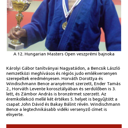
A 12. Hungarian Masters Open veszprémi bajnoka
Károlyi Gábor tanítványai Nagyatádon, a Bencsik László
nemzetközi meghívásos és régiós judo emlékversenyen
szerepeltek eredményesen. Horváth Dorottya és
Windischmann Bence aranyérmet szerzett, Ender Tamás
2., Horváth Levente korosztályában és serdülőben is 3.
lett, és Zámbor András is bronzérmet szerzett. Az
éremkollekció mellé két értékes 5. helyet is begyűjtött a
csapat John Dávid és Bakay Bálint révén. Windischmann
Bence a legtechnikásabb vidéki versenyző címet is
elnyerte.