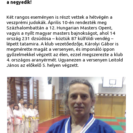
a negyedik!
Két rangos eseményen is részt vettek a hétvégén a
veszprémi judokák. Április 10-én rendezték meg
Százhalombattán a 12. Hungarian Masters Opent,
vagyis a nyílt magyar masters bajnokságot, ahol 14
ország 231 dzsúdósa – köztük 87 külföldi vendég –
lépett tatamira. A klub vezetőedzője, Károlyi Gábor is
megmérette magát a versenyen, és imponáló ippon
győzelmekkel végzett az élen, ezzel megszerezte a klub
4. országos aranyérmét. Ugyanezen a versenyen Leitold
János az előkelő 5. helyen végzett.