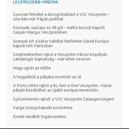
LEGFRISSEBB HÍREINK
Gyorsan feledné a dorogi kisiklást a VSC Veszprém –
szerdán már Pápán javíthat
Könnyek, vastaps és 49 gól – méltó búcsút kapott
Gasper Marguc Veszprémben
Aranyat ért a bátor taktika! Betlehem Dávid Európa-
bajnok lett Párizsban
Szeptemberben rajtol a Veszprém Városi Kispályás
Labdarúgó-bajnokság – már lehet nevezni
Nagy ugrás az elitbe
A hegyekből a pályára vezetett az út
A Porto ellen rajtol a BL-ben a One Veszprém – hazai
pályán kezdődhet az újabb európai menetelés
Győzelemmel rajtolt a VSC Veszprém Zalaegerszegen!
Varga Szonja bajnoki ezüstérme
Érmek mindkét fogásnemben