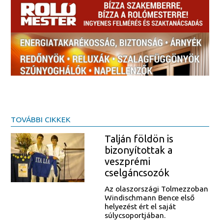
TOVÁBBI CIKKEK
Talján földön is
bizonyítottak a
veszprémi
cselgáncsozók
Az olaszországi Tolmezzoban
Windischmann Bence első
helyezést ért el saját
súlycsoportjában.