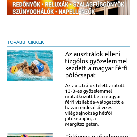
TOVÁBBI CIKKEK
Az ausztrálok elleni
tízgólos győzelemmel
kezdett a magyar férfi
pólócsapat
Az ausztrálok felett aratott
13-3-as győzelemmel
mutatkozott be a magyar
férfi vízilabda-válogatott a
hazai rendezésű vizes
világbajnokság hétfői
játéknapján, a
Margitszigeten.
Fölényes győzelemmel