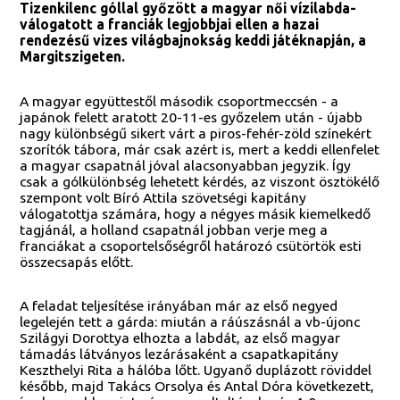
Tizenkilenc góllal győzött a magyar női vízilabda-
válogatott a franciák legjobbjai ellen a hazai
rendezésű vizes világbajnokság keddi játéknapján, a
Margitszigeten.
A magyar együttestől második csoportmeccsén - a
japánok felett aratott 20-11-es győzelem után - újabb
nagy különbségű sikert várt a piros-fehér-zöld színekért
szorítók tábora, már csak azért is, mert a keddi ellenfelet
a magyar csapatnál jóval alacsonyabban jegyzik. Így
csak a gólkülönbség lehetett kérdés, az viszont ösztökélő
szempont volt Bíró Attila szövetségi kapitány
válogatottja számára, hogy a négyes másik kiemelkedő
tagjánál, a holland csapatnál jobban verje meg a
franciákat a csoportelsőségről határozó csütörtök esti
összecsapás előtt.
A feladat teljesítése irányában már az első negyed
legelején tett a gárda: miután a ráúszásnál a vb-újonc
Szilágyi Dorottya elhozta a labdát, az első magyar
támadás látványos lezárásaként a csapatkapitány
Keszthelyi Rita a hálóba lőtt. Ugyanő duplázott röviddel
később, majd Takács Orsolya és Antal Dóra következett,