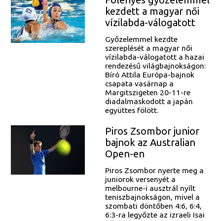
kezdett a magyar női
vízilabda-válogatott
Győzelemmel kezdte
szereplését a magyar női
vízilabda-válogatott a hazai
rendezésű világbajnokságon:
Bíró Attila Európa-bajnok
csapata vasárnap a
Margitszigeten 20-11-re
diadalmaskodott a japán
együttes fölött.
Piros Zsombor junior
bajnok az Australian
Open-en
Piros Zsombor nyerte meg a
juniorok versenyét a
melbourne-i ausztrál nyílt
teniszbajnokságon, mivel a
szombati döntőben 4:6, 6:4,
6:3-ra legyőzte az izraeli Isai