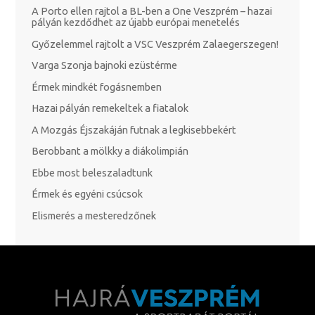
A Porto ellen rajtol a BL-ben a One Veszprém – hazai
pályán kezdődhet az újabb európai menetelés
Győzelemmel rajtolt a VSC Veszprém Zalaegerszegen!
Varga Szonja bajnoki ezüstérme
Érmek mindkét fogásnemben
Hazai pályán remekeltek a fiatalok
A Mozgás Éjszakáján futnak a legkisebbekért
Berobbant a mölkky a diákolimpián
Ebbe most beleszaladtunk
Érmek és egyéni csúcsok
Elismerés a mesteredzőnek