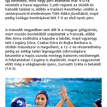
így kevesebb, mint négy perc elteltével már 4-0-ra
vezetett a hazai együttes. S jött rögvest az ötödik és
hatodik találat is, előbbi a triplázó Keszthelyi, utóbbi a
centerposztról eredményes Tóth Ildikó jóvoltából, majd
pedig Szilágyi bombájával lett 7-0 az első nyolc perc.
A második negyedben sem állt le a magyar gólgyártás,
mert miután büntetőből szépítettek a franciák, előbb
Illés Anna zúdította a kapuba a labdát, majd ugyanígy
tett Czigány Dóra, Csabai Dóra és Bujka Barbara is.
Utóbbi másodszor is megvillant, a 12-2-es részeredmény
pedig az addigi talán legnagyobb üdvrivalgásra
késztette a Hajós uszoda mintegy hatezres nézőseregét.
A folytatásban Czigány is duplázott, majd a nagyszünet
előtt még a világbajnoki újonc, Gurisatti Gréta is betalált
(14-2).