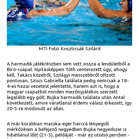
MTI Fotó: Koszticsák Szilárd
A harmadik játékrészben sem vett vissza a lendületből a
Bíró-csapat. Nyitásképpen Tóth centerezett úgy, ahogy
kell, Takács közelről, Szilágyi messzebbről célzott
pontosan, Szücs Gabriella találata pedig nemcsak a 18-
4-es hazai vezetést jelentette, hanem azt is, hogy a
magyar csapatból minden mezőnyjátékos szerzett
legalább egy gólt. Bujka harmadik találata után Antal
következett, amire váratlanul érdemi válasz érkezett, így
20-5-re módosult az állás.
A már korábban macska-egér harccá lényegült
mérkőzésen a befejező negyedben Bujka negyedszer is
hibátlanul lőtt (21-5), példáját - már az utolsó percben -