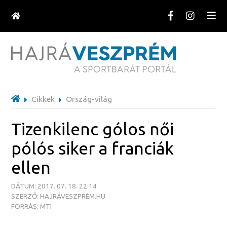
Cikkek
Ország-világ
Tizenkilenc gólos női
pólós siker a franciák
ellen
DÁTUM: 2017. 07. 18. 22:14
SZERZŐ: HAJRÁVESZPRÉM.HU
FORRÁS: MTI