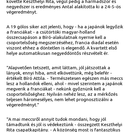
követte Keszthelyi Rita, végül pedig a harmadszor és
negyedszer is eredményes Antal alakította ki a 24-5-ös
végeredményt.
A 19 gólos siker azt jelenti, hogy - ha a japánok legyőzik
a franciákat - a csütörtöki magyar-holland
összecsapáson a Bíró-alakulatnak nyernie kell a
csoportelsőség megszerzéséhez, francia diadal esetén
viszont ehhez a döntetlen is elegendő. A kvartett első
helye automatikusan negyeddöntős részvételt ér.
"Alapvetően tetszett, amit láttam, jól játszottak a
lányok, ennyi hiba, amit elkövettünk, még belefér -
értékelt Bíró Attila. - Természetesen egészen más meccs
lesz a hollandok elleni, ahol - mivel szerintem a japánok
megverik a franciákat - nekünk győznünk kell a
csoportelsőséghez. Nyilván nehéz lesz, az a mérkőzés
teljesen háromesélyes, nem lehet prognosztizálni a
végeredményt."
"A mai meccsről annyit tudok mondani, hogy jól
támadtunk és jól is védekeztünk - összegzett Keszthelyi
Rita csapatkapitány. - A közönség most is fantasztikus