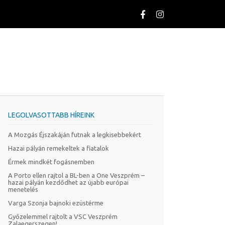
LEGOLVASOTTABB HÍREINK
A Mozgás Éjszakáján futnak a legkisebbekért
Hazai pályán remekeltek a fiatalok
Érmek mindkét fogásnemben
A Porto ellen rajtol a BL-ben a One Veszprém –
hazai pályán kezdődhet az újabb európai
menetelés
Varga Szonja bajnoki ezüstérme
Győzelemmel rajtolt a VSC Veszprém
Zalaegerszegen!