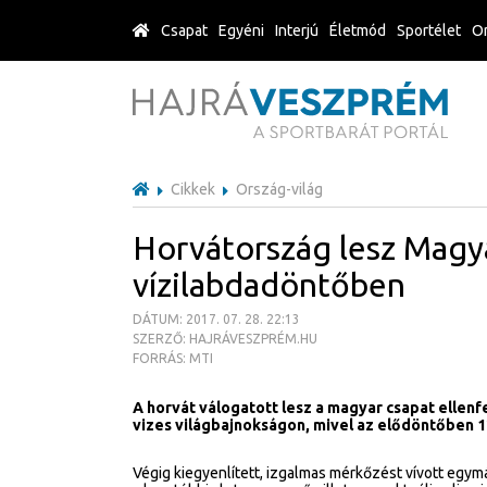
Csapat
Egyéni
Interjú
Életmód
Sportélet
Or
Cikkek
Ország-világ
Horvátország lesz Magya
vízilabdadöntőben
DÁTUM: 2017. 07. 28. 22:13
SZERZŐ: HAJRÁVESZPRÉM.HU
FORRÁS: MTI
A horvát válogatott lesz a magyar csapat ellenf
vizes világbajnokságon, mivel az elődöntőben 1
Végig kiegyenlített, izgalmas mérkőzést vívott egymá