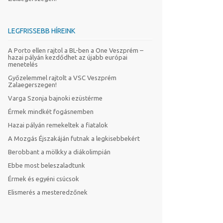
LEGFRISSEBB HÍREINK
A Porto ellen rajtol a BL-ben a One Veszprém –
hazai pályán kezdődhet az újabb európai
menetelés
Győzelemmel rajtolt a VSC Veszprém
Zalaegerszegen!
Varga Szonja bajnoki ezüstérme
Érmek mindkét fogásnemben
Hazai pályán remekeltek a fiatalok
A Mozgás Éjszakáján futnak a legkisebbekért
Berobbant a mölkky a diákolimpián
Ebbe most beleszaladtunk
Érmek és egyéni csúcsok
Elismerés a mesteredzőnek