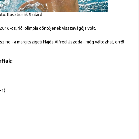
tó: Koszticsák Szilárd
016-os, riói olimpia döntőjének visszavágója volt.
színe - a margitszigeti Hajós Alfréd Uszoda - még változhat, erről
rfiak:
-1)