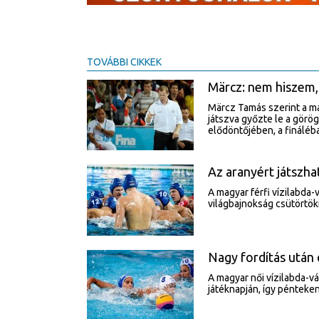
TOVÁBBI CIKKEK
Märcz: nem hiszem,
Märcz Tamás szerint a ma
játszva győzte le a görö
elődöntőjében, a fináléb
Az aranyért játszhat
A magyar férfi vízilabda-
világbajnokság csütörtök
Nagy fordítás után 
A magyar női vízilabda-v
játéknapján, így pénteken