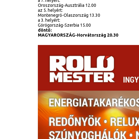
a 7. helyért:
Oroszország-Ausztrália 12.00
az 5. helyért:
Montenegró-Olaszország 13.30
a 3. helyért:
Görögország-Szerbia 15.00
döntő:
MAGYARORSZÁG-Horvátország 20.30