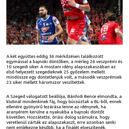
A két együttes eddig 36 mérkőzésen találkozott
egymással a bajnoki döntőben, a mérleg 26 veszprémi és
10 szegedi siker. A mostani idény alapszakaszában az
első helyezett szegedieknek 25 győzelem mellett
mindössze egy döntetlenjük volt, a második veszprémiek
23 siker mellett háromszor veszítettek.
A Szeged válogatott beállója, Bánhidi Bence elmondta, a
klubnál mindenkinek fáj, hogy búcsúztak a BL-ből, ennek
ellenére gyönyörű lezárása lenne az idénynek, ha
aranyérem kerülne a nyakukba a bajnoki döntőt
követően. Hozzátette, óriási dolog számukra, hogy
veretlenül zárták az alapszakaszt, erre azonban senki
nem emlékezne később, ha a finálét elveszítenék.