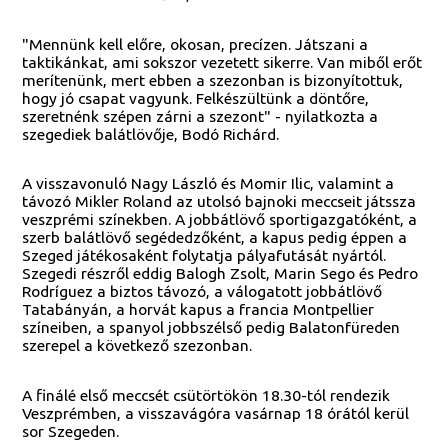
"Mennünk kell előre, okosan, precízen. Játszani a
taktikánkat, ami sokszor vezetett sikerre. Van miből erőt
merítenünk, mert ebben a szezonban is bizonyítottuk,
hogy jó csapat vagyunk. Felkészültünk a döntőre,
szeretnénk szépen zárni a szezont" - nyilatkozta a
szegediek balátlövője, Bodó Richárd.
A visszavonuló Nagy László és Momir Ilic, valamint a
távozó Mikler Roland az utolsó bajnoki meccseit játssza
veszprémi színekben. A jobbátlövő sportigazgatóként, a
szerb balátlövő segédedzőként, a kapus pedig éppen a
Szeged játékosaként folytatja pályafutását nyártól.
Szegedi részről eddig Balogh Zsolt, Marin Sego és Pedro
Rodríguez a biztos távozó, a válogatott jobbátlövő
Tatabányán, a horvát kapus a francia Montpellier
színeiben, a spanyol jobbszélső pedig Balatonfüreden
szerepel a következő szezonban.
A finálé első meccsét csütörtökön 18.30-tól rendezik
Veszprémben, a visszavágóra vasárnap 18 órától kerül
sor Szegeden.