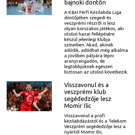
bajnoki döntőn
A K&H Férfi Kézilabda Liga
döntőjében szegedi és
veszprémi részről is lesz
olyan korszakos játékos, aki
utolsó hazai fellépésére
készül jelenlegi klubja
színeiben. Akad, akinek
adódik, adódhat még alkalma
a jövőben pályára lépni
aranyrangadón, de
legtöbbjüknek egészen
biztosan az utolsó következik.
Visszavonul és a
veszprémi klub
segédedzője lesz
Momir Ilic
Visszavonul a profi
kézilabdázástól és a Telekom
Veszprém segédedzője lesz a
nyártól Momir Ilic.