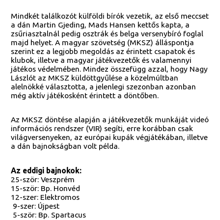
Mindkét találkozót külföldi bírók vezetik, az első meccset
a dán Martin Gjeding, Mads Hansen kettős kapta, a
zsűriasztalnál pedig osztrák és belga versenybíró foglal
majd helyet. A magyar szövetség (MKSZ) álláspontja
szerint ez a legjobb megoldás az érintett csapatok és
klubok, illetve a magyar játékvezetők és valamennyi
játékos védelmében. Mindez összefügg azzal, hogy Nagy
Lászlót az MKSZ küldöttgyűlése a közelmúltban
alelnökké választotta, a jelenlegi szezonban azonban
még aktív játékosként érintett a döntőben.
Az MKSZ döntése alapján a játékvezetők munkáját videó
információs rendszer (VIR) segíti, erre korábban csak
világversenyeken, az európai kupák végjátékában, illetve
a dán bajnokságban volt példa.
Az eddigi bajnokok:
25-ször: Veszprém
15-ször: Bp. Honvéd
12-szer: Elektromos
9-szer: Újpest
5-ször: Bp. Spartacus