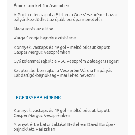
Érmek mindkét fogásnemben
A Porto ellen rajtol a BL-ben a One Veszprém – hazai
pályán kezdődhet az újabb európai menetelés
Nagy ugrás az elitbe
Varga Szonja bajnoki ezüstérme
Könnyek, vastaps és 49 gól – méltó búcsút kapott
Gasper Marguc Veszprémben
Győzelemmel rajtolt a VSC Veszprém Zalaegerszegen!
Szeptemberben rajtol a Veszprém Városi Kispályás
Labdarúgó-bajnokság – már lehet nevezni
LEGFRISSEBB HÍREINK
Könnyek, vastaps és 49 gól – méltó búcsút kapott
Gasper Marguc Veszprémben
Aranyat ért a bátor taktika! Betlehem Dávid Európa-
bajnok lett Párizsban