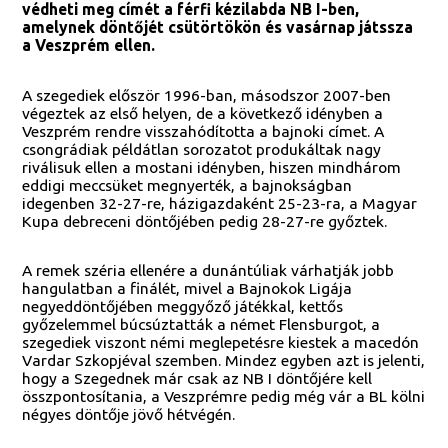
védheti meg címét a férfi kézilabda NB I-ben,
amelynek döntőjét csütörtökön és vasárnap játssza
a Veszprém ellen.
A szegediek először 1996-ban, másodszor 2007-ben
végeztek az első helyen, de a következő idényben a
Veszprém rendre visszahódította a bajnoki címet. A
csongrádiak példátlan sorozatot produkáltak nagy
riválisuk ellen a mostani idényben, hiszen mindhárom
eddigi meccsüket megnyerték, a bajnokságban
idegenben 32-27-re, házigazdaként 25-23-ra, a Magyar
Kupa debreceni döntőjében pedig 28-27-re győztek.
A remek széria ellenére a dunántúliak várhatják jobb
hangulatban a finálét, mivel a Bajnokok Ligája
negyeddöntőjében meggyőző játékkal, kettős
győzelemmel búcsúztatták a német Flensburgot, a
szegediek viszont némi meglepetésre kiestek a macedón
Vardar Szkopjéval szemben. Mindez egyben azt is jelenti,
hogy a Szegednek már csak az NB I döntőjére kell
összpontosítania, a Veszprémre pedig még vár a BL kölni
négyes döntője jövő hétvégén.