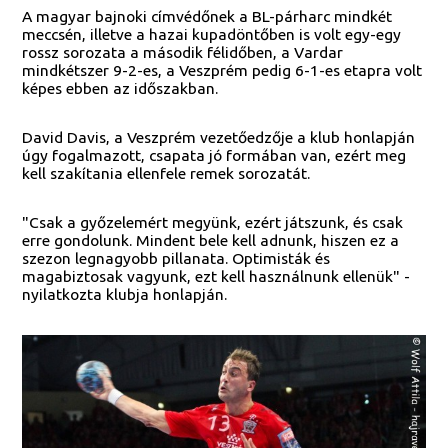
A magyar bajnoki címvédőnek a BL-párharc mindkét
meccsén, illetve a hazai kupadöntőben is volt egy-egy
rossz sorozata a második félidőben, a Vardar
mindkétszer 9-2-es, a Veszprém pedig 6-1-es etapra volt
képes ebben az időszakban.
David Davis, a Veszprém vezetőedzője a klub honlapján
úgy fogalmazott, csapata jó formában van, ezért meg
kell szakítania ellenfele remek sorozatát.
"Csak a győzelemért megyünk, ezért játszunk, és csak
erre gondolunk. Mindent bele kell adnunk, hiszen ez a
szezon legnagyobb pillanata. Optimisták és
magabiztosak vagyunk, ezt kell használnunk ellenük" -
nyilatkozta klubja honlapján.