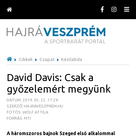
Cikkek
Csapat
Kézilabda
David Davis: Csak a
győzelemért megyünk
DÁTUM: 2019. 05. 22. 17:29
SZERZŐ: HAJRÁVESZPRÉM.HU
FOTÓS: WOLF ATTILA
FORRÁS: MTI
A háromszoros bajnok Szeged első alkalommal