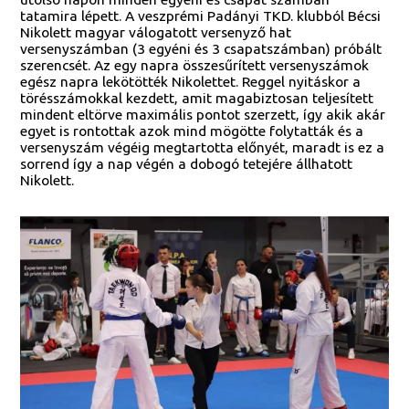
tatamira lépett. A veszprémi Padányi TKD. klubból Bécsi
Nikolett magyar válogatott versenyző hat
versenyszámban (3 egyéni és 3 csapatszámban) próbált
szerencsét. Az egy napra összesűrített versenyszámok
egész napra lekötötték Nikolettet. Reggel nyitáskor a
törésszámokkal kezdett, amit magabiztosan teljesített
mindent eltörve maximális pontot szerzett, így akik akár
egyet is rontottak azok mind mögötte folytatták és a
versenyszám végéig megtartotta előnyét, maradt is ez a
sorrend így a nap végén a dobogó tetejére állhatott
Nikolett.