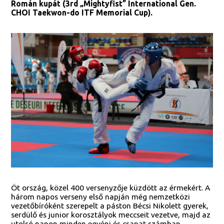
Román kupát (3rd „Mightyfist” International Gen.
CHOI Taekwon-do ITF Memorial Cup).
Öt ország, közel 400 versenyzője küzdött az érmekért. A
három napos verseny első napján még nemzetközi
vezetőbíróként szerepelt a páston Bécsi Nikolett gyerek,
serdülő és junior korosztályok meccseit vezetve, majd az
utolsó napon minden egyéni és csapat számban