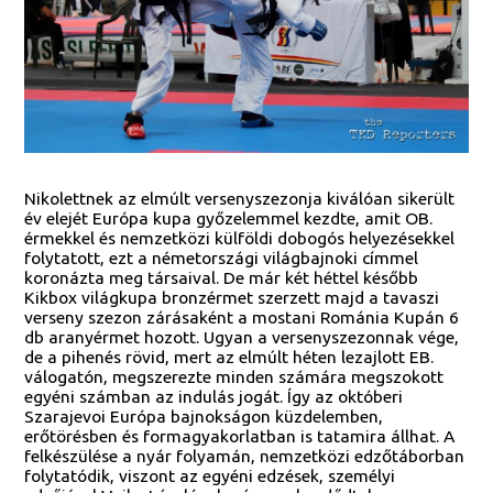
Nikolettnek az elmúlt versenyszezonja kiválóan sikerült
év elejét Európa kupa győzelemmel kezdte, amit OB.
érmekkel és nemzetközi külföldi dobogós helyezésekkel
folytatott, ezt a németországi világbajnoki címmel
koronázta meg társaival. De már két héttel később
Kikbox világkupa bronzérmet szerzett majd a tavaszi
verseny szezon zárásaként a mostani Románia Kupán 6
db aranyérmet hozott. Ugyan a versenyszezonnak vége,
de a pihenés rövid, mert az elmúlt héten lezajlott EB.
válogatón, megszerezte minden számára megszokott
egyéni számban az indulás jogát. Így az októberi
Szarajevoi Európa bajnokságon küzdelemben,
erőtörésben és formagyakorlatban is tatamira állhat. A
felkészülése a nyár folyamán, nemzetközi edzőtáborban
folytatódik, viszont az egyéni edzések, személyi