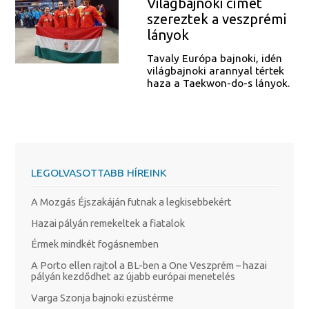
Világbajnoki címet
szereztek a veszprémi
lányok
Tavaly Európa bajnoki, idén
világbajnoki arannyal tértek
haza a Taekwon-do-s lányok.
LEGOLVASOTTABB HÍREINK
A Mozgás Éjszakáján futnak a legkisebbekért
Hazai pályán remekeltek a fiatalok
Érmek mindkét fogásnemben
A Porto ellen rajtol a BL-ben a One Veszprém – hazai
pályán kezdődhet az újabb európai menetelés
Varga Szonja bajnoki ezüstérme