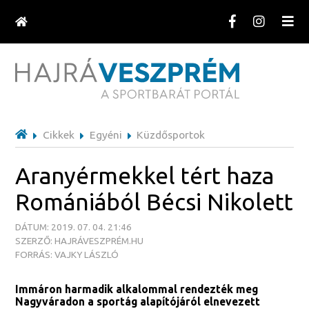
Cikkek
Egyéni
Küzdősportok
Aranyérmekkel tért haza
Romániából Bécsi Nikolett
DÁTUM: 2019. 07. 04. 21:46
SZERZŐ: HAJRÁVESZPRÉM.HU
FORRÁS: VAJKY LÁSZLÓ
Immáron harmadik alkalommal rendezték meg
Nagyváradon a sportág alapítójáról elnevezett