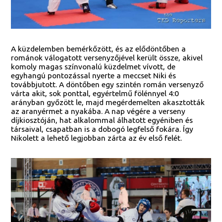
A küzdelemben bemérkőzött, és az elődöntőben a
románok válogatott versenyzőjével került össze, akivel
komoly magas színvonalú küzdelmet vívott, de
egyhangú pontozással nyerte a meccset Niki és
továbbjutott. A döntőben egy szintén román versenyző
várta akit, sok ponttal, egyértelmű fölénnyel 4:0
arányban győzött le, majd megérdemelten akasztották
az aranyérmet a nyakába. A nap végére a verseny
díjkiosztóján, hat alkalommal álhatott egyéniben és
társaival, csapatban is a dobogó legfelső fokára. Így
Nikolett a lehető legjobban zárta az év első felét.