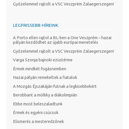
Győzelemmel rajtolt a VSC Veszprém Zalaegerszegen!
LEGFRISSEBB HÍREINK
A Porto ellen rajtol a BL-ben a One Veszprém – hazai
pályán kezdődhet az újabb európai menetelés
Győzelemmel rajtolt a VSC Veszprém Zalaegerszegen!
Varga Szonja bajnoki ezüstérme
Érmek mindkét fogásnemben
Hazai pályán remekeltek a fiatalok
A Mozgás Éjszakáján futnak a legkisebbekért
Berobbant a mölkky a diákolimpián
Ebbe most beleszaladtunk
Érmek és egyéni csúcsok
Elismerés a mesteredzőnek