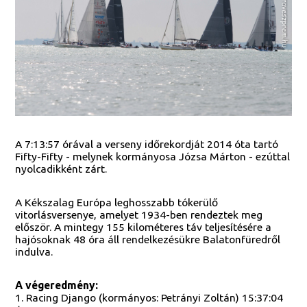
A 7:13:57 órával a verseny időrekordját 2014 óta tartó
Fifty-Fifty - melynek kormányosa Józsa Márton - ezúttal
nyolcadikként zárt.
A Kékszalag Európa leghosszabb tókerülő
vitorlásversenye, amelyet 1934-ben rendeztek meg
először. A mintegy 155 kilométeres táv teljesítésére a
hajósoknak 48 óra áll rendelkezésükre Balatonfüredről
indulva.
A végeredmény:
1. Racing Django (kormányos: Petrányi Zoltán) 15:37:04