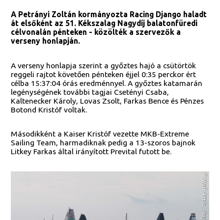
A Petrányi Zoltán kormányozta Racing Django haladt
át elsőként az 51. Kékszalag Nagydíj balatonfüredi
célvonalán pénteken - közölték a szervezők a
verseny honlapján.
A verseny honlapja szerint a győztes hajó a csütörtök
reggeli rajtot követően pénteken éjjel 0:35 perckor ért
célba 15:37:04 órás eredménnyel. A győztes katamarán
legénységének további tagjai Csetényi Csaba,
Kaltenecker Károly, Lovas Zsolt, Farkas Bence és Pénzes
Botond Kristóf voltak.
Másodikként a Kaiser Kristóf vezette MKB-Extreme
Sailing Team, harmadiknak pedig a 13-szoros bajnok
Litkey Farkas által irányított Prevital futott be.