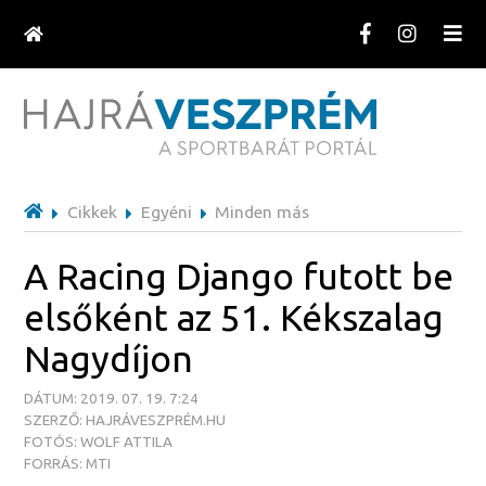
Cikkek
Egyéni
Minden más
A Racing Django futott be
elsőként az 51. Kékszalag
Nagydíjon
DÁTUM: 2019. 07. 19. 7:24
SZERZŐ: HAJRÁVESZPRÉM.HU
FOTÓS: WOLF ATTILA
FORRÁS: MTI