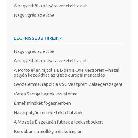
A hegyekből a pályára vezetett az út
Nagy ugrás az elitbe
LEGFRISSEBB HÍREINK
Nagy ugrás az elitbe
A hegyekből a pályára vezetett az út
A Porto ellen rajtol a BL-ben a One Veszprém – hazai
pályán kezdődhet az újabb európai menetelés
Győzelemmel rajtolt a VSC Veszprém Zalaegerszegen!
Varga Szonja bajnoki ezüstérme
Érmek mindkét fogásnemben
Hazai pályán remekeltek a fiatalok
A Mozgás Éjszakáján futnak a legkisebbekért
Berobbant a mölkky a diákolimpián