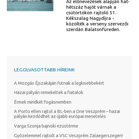
Az előnevezések alapján hat-
hétszáz hajót várnak a
csütörtökön rajtoló 51.
Kékszalag Nagydíjra -
közölték a verseny szervezői
szerdán Balatonfüreden.
LEGOLVASOTTABB HÍREINK
A Mozgás Éjszakáján futnak a legkisebbekért
Hazai pályán remekeltek a fiatalok
Érmek mindkét fogásnemben
A Porto ellen rajtol a BL-ben a One Veszprém – hazai
pályán kezdődhet az újabb európai menetelés
Varga Szonja bajnoki ezüstérme
Győzelemmel rajtolt a VSC Veszprém Zalaegerszegen!