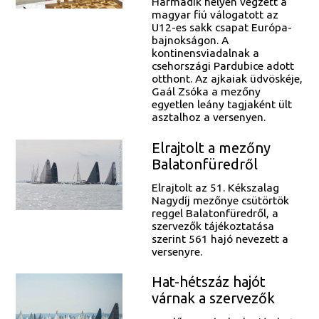
Harmadik helyen végzett a
magyar fiú válogatott az
U12-es sakk csapat Európa-
bajnokságon. A
kontinensviadalnak a
csehországi Pardubice adott
otthont. Az ajkaiak üdvöskéje,
Gaál Zsóka a mezőny
egyetlen leány tagjaként ült
asztalhoz a versenyen.
Elrajtolt a mezőny
Balatonfüredről
Elrajtolt az 51. Kékszalag
Nagydíj mezőnye csütörtök
reggel Balatonfüredről, a
szervezők tájékoztatása
szerint 561 hajó nevezett a
versenyre.
Hat-hétszáz hajót
várnak a szervezők