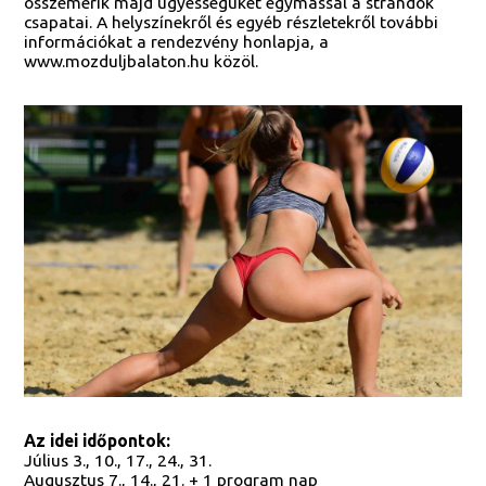
összemérik majd ügyességüket egymással a strandok
csapatai. A helyszínekről és egyéb részletekről további
információkat a rendezvény honlapja, a
www.mozduljbalaton.hu közöl.
Az idei időpontok:
Július 3., 10., 17., 24., 31.
Augusztus 7., 14., 21. + 1 program nap