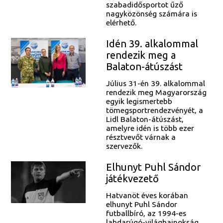
szabadidősportot űző
nagyközönség számára is
elérhető.
Idén 39. alkalommal
rendezik meg a
Balaton-átúszást
Július 31-én 39. alkalommal
rendezik meg Magyarország
egyik legismertebb
tömegsportrendezvényét, a
Lidl Balaton-átúszást,
amelyre idén is több ezer
résztvevőt várnak a
szervezők.
Elhunyt Puhl Sándor
játékvezető
Hatvanöt éves korában
elhunyt Puhl Sándor
futballbíró, az 1994-es
labdarúgó-világbajnokság