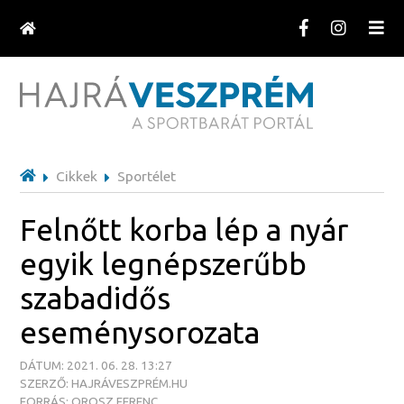
Cikkek
Sportélet
Felnőtt korba lép a nyár
egyik legnépszerűbb
szabadidős
eseménysorozata
DÁTUM: 2021. 06. 28. 13:27
SZERZŐ: HAJRÁVESZPRÉM.HU
FORRÁS: OROSZ FERENC