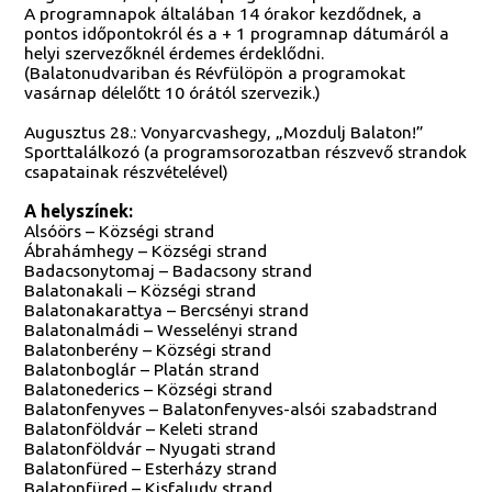
A programnapok általában 14 órakor kezdődnek, a
pontos időpontokról és a + 1 programnap dátumáról a
helyi szervezőknél érdemes érdeklődni.
(Balatonudvariban és Révfülöpön a programokat
vasárnap délelőtt 10 órától szervezik.)
Augusztus 28.: Vonyarcvashegy, „Mozdulj Balaton!”
Sporttalálkozó (a programsorozatban részvevő strandok
csapatainak részvételével)
A helyszínek:
Alsóörs – Községi strand
Ábrahámhegy – Községi strand
Badacsonytomaj – Badacsony strand
Balatonakali – Községi strand
Balatonakarattya – Bercsényi strand
Balatonalmádi – Wesselényi strand
Balatonberény – Községi strand
Balatonboglár – Platán strand
Balatonederics – Községi strand
Balatonfenyves – Balatonfenyves-alsói szabadstrand
Balatonföldvár – Keleti strand
Balatonföldvár – Nyugati strand
Balatonfüred – Esterházy strand
Balatonfüred – Kisfaludy strand