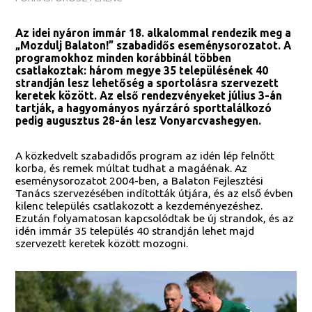
Az idei nyáron immár 18. alkalommal rendezik meg a
„Mozdulj Balaton!” szabadidős eseménysorozatot. A
programokhoz minden korábbinál többen
csatlakoztak: három megye 35 településének 40
strandján lesz lehetőség a sportolásra szervezett
keretek között. Az első rendezvényeket július 3-án
tartják, a hagyományos nyárzáró sporttalálkozó
pedig augusztus 28-án lesz Vonyarcvashegyen.
A közkedvelt szabadidős program az idén lép felnőtt
korba, és remek múltat tudhat a magáénak. Az
eseménysorozatot 2004-ben, a Balaton Fejlesztési
Tanács szervezésében indították útjára, és az első évben
kilenc település csatlakozott a kezdeményezéshez.
Ezután folyamatosan kapcsolódtak be új strandok, és az
idén immár 35 település 40 strandján lehet majd
szervezett keretek között mozogni.