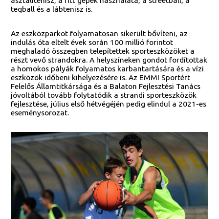
asztalitenisz, a fitt gépek használata, a streetball, a
teqball és a lábtenisz is.
Az eszközparkot folyamatosan sikerült bővíteni, az
indulás óta eltelt évek során 100 millió forintot
meghaladó összegben telepítettek sporteszközöket a
részt vevő strandokra. A helyszíneken gondot fordítottak
a homokos pályák folyamatos karbantartására és a vízi
eszközök időbeni kihelyezésére is. Az EMMI Sportért
Felelős Államtitkársága és a Balaton Fejlesztési Tanács
jóvoltából tovább folytatódik a strandi sporteszközök
fejlesztése, július első hétvégéjén pedig elindul a 2021-es
eseménysorozat.