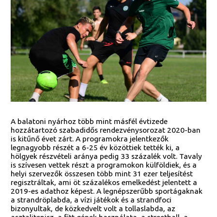
A balatoni nyárhoz több mint másfél évtizede
hozzátartozó szabadidős rendezvénysorozat 2020-ban
is kitűnő évet zárt. A programokra jelentkezők
legnagyobb részét a 6-25 év közöttiek tették ki, a
hölgyek részvételi aránya pedig 33 százalék volt. Tavaly
is szívesen vettek részt a programokon külföldiek, és a
helyi szervezők összesen több mint 31 ezer teljesítést
regisztráltak, ami öt százalékos emelkedést jelentett a
2019-es adathoz képest. A legnépszerűbb sportágaknak
a strandröplabda, a vízi játékok és a strandfoci
bizonyultak, de közkedvelt volt a tollaslabda, az