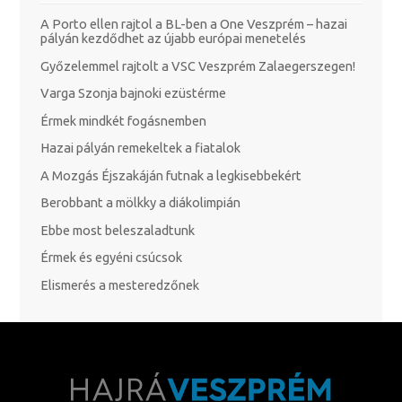
A Porto ellen rajtol a BL-ben a One Veszprém – hazai
pályán kezdődhet az újabb európai menetelés
Győzelemmel rajtolt a VSC Veszprém Zalaegerszegen!
Varga Szonja bajnoki ezüstérme
Érmek mindkét fogásnemben
Hazai pályán remekeltek a fiatalok
A Mozgás Éjszakáján futnak a legkisebbekért
Berobbant a mölkky a diákolimpián
Ebbe most beleszaladtunk
Érmek és egyéni csúcsok
Elismerés a mesteredzőnek