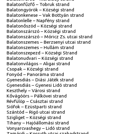
Balatonfűzfő – Tobruk strand
Balatongyörök – Községi strand
Balatonkenese – Vak Bottyán strand
Balatonlelle – Napfény strand
Balatonőszöd – Községi strand
Balatonszárszó – Községi strand
Balatonszárszó – Móricz Zs. utcai strand
Balatonszemes – Berzsenyi utcai strand
Balatonszemes – Hullám strand
Balatonszepezd – Községi Strand
Balatonudvari – Községi strand
Balatonvilágos – Aligai strand
Csopak – Községi strand
Fonyód – Panoráma strand
Gyenesdiás – Diási Játék strand
Gyenesdiás – Gyenesi Lidó strand
Keszthely – Városi strand
Kővágóörs – Pálkövei strand
Révfülöp – Császtai strand
Siófok – Ezüstparti strand
Szántód – Rigó utcai strand
Szigliget – Községi strand
Tihany – Hajóállomási strand
Vonyarcvashegy – Lidó strand
Zamárdi – Kossuth utcai szabadstrand