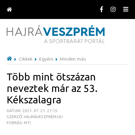
Cikkek
Egyéni
Minden más
Több mint ötszázan
neveztek már az 53.
Kékszalagra
DÁTUM: 2021. 07. 21. 21:15
SZERZŐ: HAJRÁVESZPRÉM.HU
FORRÁS: MTI