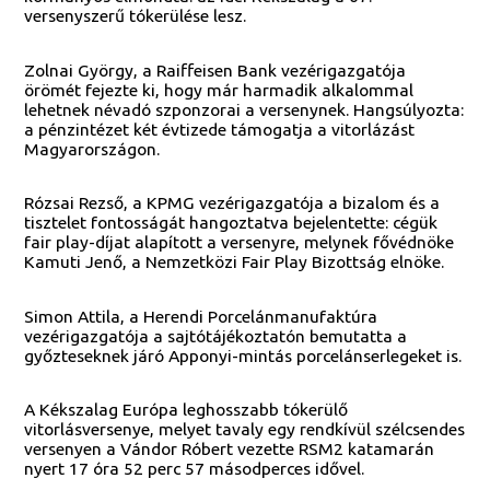
versenyszerű tókerülése lesz.
Zolnai György, a Raiffeisen Bank vezérigazgatója
örömét fejezte ki, hogy már harmadik alkalommal
lehetnek névadó szponzorai a versenynek. Hangsúlyozta:
a pénzintézet két évtizede támogatja a vitorlázást
Magyarországon.
Rózsai Rezső, a KPMG vezérigazgatója a bizalom és a
tisztelet fontosságát hangoztatva bejelentette: cégük
fair play-díjat alapított a versenyre, melynek fővédnöke
Kamuti Jenő, a Nemzetközi Fair Play Bizottság elnöke.
Simon Attila, a Herendi Porcelánmanufaktúra
vezérigazgatója a sajtótájékoztatón bemutatta a
győzteseknek járó Apponyi-mintás porcelánserlegeket is.
A Kékszalag Európa leghosszabb tókerülő
vitorlásversenye, melyet tavaly egy rendkívül szélcsendes
versenyen a Vándor Róbert vezette RSM2 katamarán
nyert 17 óra 52 perc 57 másodperces idővel.