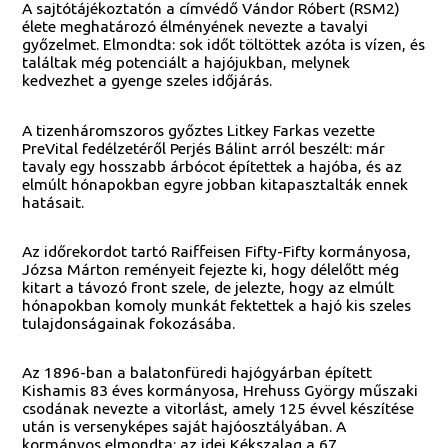
A sajtótájékoztatón a címvédő Vándor Róbert (RSM2)
élete meghatározó élményének nevezte a tavalyi
győzelmet. Elmondta: sok időt töltöttek azóta is vízen, és
találtak még potenciált a hajójukban, melynek
kedvezhet a gyenge szeles időjárás.
A tizenháromszoros győztes Litkey Farkas vezette
PreVital fedélzetéről Perjés Bálint arról beszélt: már
tavaly egy hosszabb árbócot építettek a hajóba, és az
elmúlt hónapokban egyre jobban kitapasztalták ennek
hatásait.
Az időrekordot tartó Raiffeisen Fifty-Fifty kormányosa,
Józsa Márton reményeit fejezte ki, hogy délelőtt még
kitart a távozó front szele, de jelezte, hogy az elmúlt
hónapokban komoly munkát fektettek a hajó kis szeles
tulajdonságainak fokozásába.
Az 1896-ban a balatonfüredi hajógyárban épített
Kishamis 83 éves kormányosa, Hrehuss György műszaki
csodának nevezte a vitorlást, amely 125 évvel készítése
után is versenyképes saját hajóosztályában. A
kormányos elmondta: az idei Kékszalag a 67.