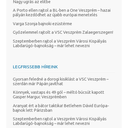
Nagy ugrás az elitbe
A Porto ellen rajtol a BL-ben a One Veszprém – hazai
pályán kezdődhet az újabb európai menetelés
Varga Szonja bajnoki ezüstérme
Győzelemmel rajtolt a VSC Veszprém Zalaegerszegen!
Szeptemberben rajtol a Veszprém Városi Kispályás
Labdarúgó-bajnokság – már lehet nevezni
LEGFRISSEBB HÍREINK
Gyorsan feledné a dorogi kisiklást a VSC Veszprém –
szerdán már Pápán javíthat
Könnyek, vastaps és 49 gól – méltó búcsút kapott
Gasper Marguc Veszprémben
Aranyat ért a bátor taktika! Betlehem Dávid Európa-
bajnok lett Párizsban
Szeptemberben rajtol a Veszprém Városi Kispályás
Labdarúgó-bajnokság – már lehet nevezni