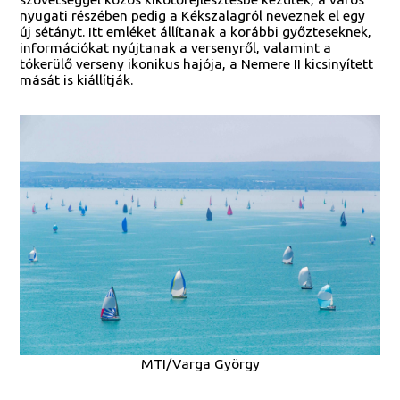
nyugati részében pedig a Kékszalagról neveznek el egy
új sétányt. Itt emléket állítanak a korábbi győzteseknek,
információkat nyújtanak a versenyről, valamint a
tókerülő verseny ikonikus hajója, a Nemere II kicsinyített
mását is kiállítják.
MTI/Varga György