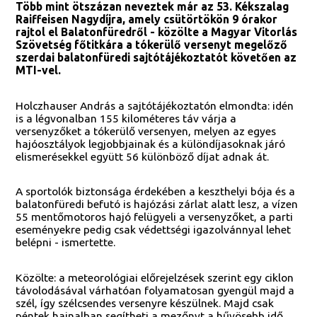
Több mint ötszázan neveztek már az 53. Kékszalag
Raiffeisen Nagydíjra, amely csütörtökön 9 órakor
rajtol el Balatonfüredről - közölte a Magyar Vitorlás
Szövetség főtitkára a tókerülő versenyt megelőző
szerdai balatonfüredi sajtótájékoztatót követően az
MTI-vel.
Holczhauser András a sajtótájékoztatón elmondta: idén
is a légvonalban 155 kilométeres táv várja a
versenyzőket a tókerülő versenyen, melyen az egyes
hajóosztályok legjobbjainak és a különdíjasoknak járó
elismerésekkel együtt 56 különböző díjat adnak át.
A sportolók biztonsága érdekében a keszthelyi bója és a
balatonfüredi befutó is hajózási zárlat alatt lesz, a vízen
55 mentőmotoros hajó felügyeli a versenyzőket, a parti
eseményekre pedig csak védettségi igazolvánnyal lehet
belépni - ismertette.
Közölte: a meteorológiai előrejelzések szerint egy ciklon
távolodásával várhatóan folyamatosan gyengül majd a
szél, így szélcsendes versenyre készülnek. Majd csak
péntek hajnalban segítheti a mezőnyt a hűvösebb idő