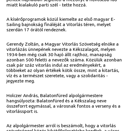
miatt kialakuló parti szél - tette hozzá.
A kísérőprogramok közül kiemelte az első magyar E-
Sailing bajnokság fináléját a Vitorlás téren, melyet
szerdán 17 órától rendeznek.
Gerendy Zoltán, a Magyar Vitorlás Szövetség elnöke a
vitorlázás ünnepének nevezte a Kékszalagot, melyen
1934-ben még csak 30 hajó állt rajthoz, manapság
azonban 500 feletti a nevezők száma. Közülük azonban
csak pár száz vitorlás indul az eredményekért, a
többieket az olyan értékek kötik össze, mint a kitartás,
víz és a természet szeretete, vagy a szolidaritás -
jegyezte meg.
Holczer András, Balatonfüred alpolgármestere
hangsúlyozta: Balatonfüred és a Kékszalag neve
összeforrt egymással, a városnak fontos a verseny és a
vitorlássport is.
Az alpolgármester arról is beszámolt, hogy a vitorlás
szövetséggel közös kikötőfejlesztésbe kezdtek, a város