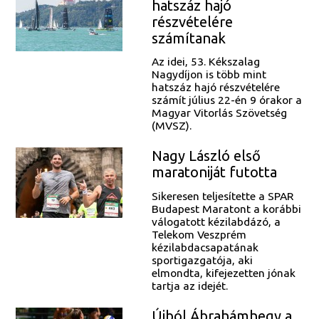
hatszáz hajó
részvételére
számítanak
Az idei, 53. Kékszalag
Nagydíjon is több mint
hatszáz hajó részvételére
számít július 22-én 9 órakor a
Magyar Vitorlás Szövetség
(MVSZ).
Nagy László első
maratoniját futotta
Sikeresen teljesítette a SPAR
Budapest Maratont a korábbi
válogatott kézilabdázó, a
Telekom Veszprém
kézilabdacsapatának
sportigazgatója, aki
elmondta, kifejezetten jónak
tartja az idejét.
Újból Ábrahámhegy a