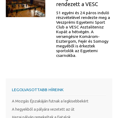
rendezett a VESC
51 egyéni és 24 páros induló
részvételével rendezte meg a
Veszprémi Egyetemi Sport
Club a VESC Asztalitenisz
Kupát a hétvégén. A
versengésre Komárom-
Esztergom, Fejér és Somogy
megyéből is érkeztek
sportolók az Egyetemi
csarnokba.
LEGOLVASOTTABB HÍREINK
A Mozgás Éjszakáján futnak a legkisebbekért
A hegyekből a pályára vezetett az út
Hazai pályán remekeltek a fiatalok