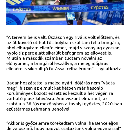
“A tervem be is vált. Úszáson egy rivális volt előttem, és
az őt követő öt-hat fős bolyban szálltam fel a bringára,
ahol elhagytam ellenfeleimet, majd viszonylag gyorsan,
nyolc-tíz perc alatt sikerült befognom az éllovast is.
Miután a második számban tudtam növelni az
előnyömet, a bringáról leszállva, a meleg időjárás
ellenére is sikerült jó futással célba érnem” – nyilatkozta.
Badar hozzátette: a meleg nyári időjárás nem “vágta
meg”, hiszen az elmúlt két hétben már hasonló
körülmények között edzett és készült a hét végén rá
várható plusz kihívásra. Ami viszont elmaradt, az
csatája a 38 fős mezőnyben a tavalyi győztes, 2020-ban
ezüstérmes Lehmann Bencével.
“Akkor is győzelemre törekedtem volna, ha Bence eljön,
de valószínű, hogy nagyot csatáztunk volna egymással”