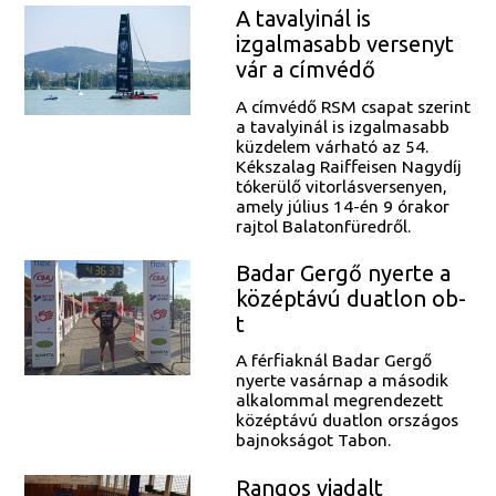
A tavalyinál is
izgalmasabb versenyt
vár a címvédő
A címvédő RSM csapat szerint
a tavalyinál is izgalmasabb
küzdelem várható az 54.
Kékszalag Raiffeisen Nagydíj
tókerülő vitorlásversenyen,
amely július 14-én 9 órakor
rajtol Balatonfüredről.
Badar Gergő nyerte a
középtávú duatlon ob-
t
A férfiaknál Badar Gergő
nyerte vasárnap a második
alkalommal megrendezett
középtávú duatlon országos
bajnokságot Tabon.
Rangos viadalt