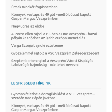
Érmek mindkét fogásnemben
Könnyek, vastaps és 49 gól – méltó búcsút kapott
Gasper Marguc Veszprémben
Nagy ugrás az elitbe
A Porto ellen rajtol a BL-ben a One Veszprém – hazai
pályán kezdődhet az újabb európai menetelés
Varga Szonja bajnoki ezüstérme
Győzelemmel rajtolt a VSC Veszprém Zalaegerszegen!
Szeptemberben rajtol a Veszprém Városi Kispályás
Labdarúgó-bajnokság – már lehet nevezni
LEGFRISSEBB HÍREINK
Gyorsan feledné a dorogi kisiklást a VSC Veszprém –
szerdán már Pápán javíthat
Könnyek, vastaps és 49 gól – méltó búcsút kapott
Gasper Marguc Veszprémben