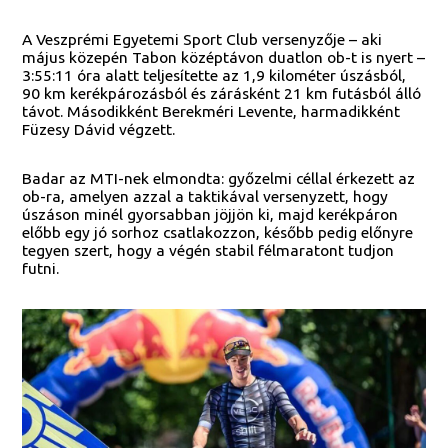
A Veszprémi Egyetemi Sport Club versenyzője – aki
május közepén Tabon középtávon duatlon ob-t is nyert –
3:55:11 óra alatt teljesítette az 1,9 kilométer úszásból,
90 km kerékpározásból és zárásként 21 km futásból álló
távot. Másodikként Berekméri Levente, harmadikként
Füzesy Dávid végzett.
Badar az MTI-nek elmondta: győzelmi céllal érkezett az
ob-ra, amelyen azzal a taktikával versenyzett, hogy
úszáson minél gyorsabban jöjjön ki, majd kerékpáron
előbb egy jó sorhoz csatlakozzon, később pedig előnyre
tegyen szert, hogy a végén stabil félmaratont tudjon
futni.