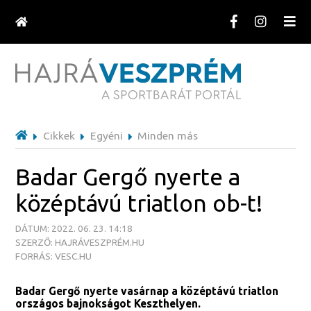
Cikkek
Egyéni
Minden más
Badar Gergő nyerte a
középtávú triatlon ob-t!
DÁTUM: 2022. 06. 23. 14:18
SZERZŐ: HAJRÁVESZPRÉM.HU
FORRÁS: VESC.HU
Badar Gergő nyerte vasárnap a középtávú triatlon
országos bajnokságot Keszthelyen.