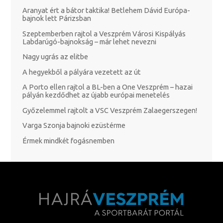
Aranyat ért a bátor taktika! Betlehem Dávid Európa-
bajnok lett Párizsban
Szeptemberben rajtol a Veszprém Városi Kispályás
Labdarúgó-bajnokság – már lehet nevezni
Nagy ugrás az elitbe
A hegyekből a pályára vezetett az út
A Porto ellen rajtol a BL-ben a One Veszprém – hazai
pályán kezdődhet az újabb európai menetelés
Győzelemmel rajtolt a VSC Veszprém Zalaegerszegen!
Varga Szonja bajnoki ezüstérme
Érmek mindkét fogásnemben