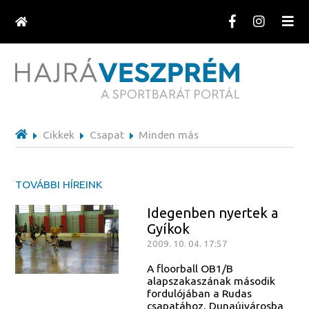
Cikkek
Csapat
Minden más
TOVÁBBI HÍREINK
Idegenben nyertek a
Gyíkok
2009. 10. 04. 17:57
A floorball OB1/B
alapszakaszának második
fordulójában a Rudas
csapatához, Dunaújvárosba