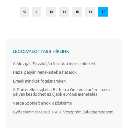
...
13
14
15
16
17
LEGOLVASOTTABB HÍREINK
A Mozgás Éjszakáján futnak a legkisebbekért
Hazai pályán remekeltek a fiatalok
Érmek mindkét fogásnemben
A Porto ellen rajtol a BL-ben a One Veszprém – hazai
pályán kezdődhet az újabb európai menetelés
Varga Szonja bajnoki ezüstérme
Győzelemmel rajtolt a VSC Veszprém Zalaegerszegen!