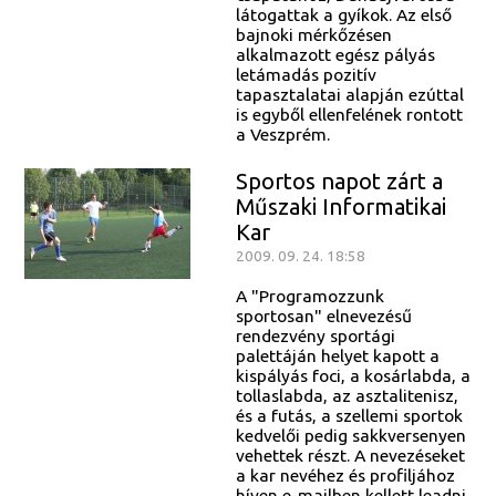
látogattak a gyíkok. Az első
bajnoki mérkőzésen
alkalmazott egész pályás
letámadás pozitív
tapasztalatai alapján ezúttal
is egyből ellenfelének rontott
a Veszprém.
Sportos napot zárt a
Műszaki Informatikai
Kar
2009. 09. 24. 18:58
A "Programozzunk
sportosan" elnevezésű
rendezvény sportági
palettáján helyet kapott a
kispályás foci, a kosárlabda, a
tollaslabda, az asztalitenisz,
és a futás, a szellemi sportok
kedvelői pedig sakkversenyen
vehettek részt. A nevezéseket
a kar nevéhez és profiljához
híven e-mailben kellett leadni.