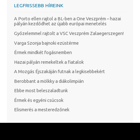
LEGFRISSEBB HÍREINK
A Porto ellen rajtol a BL-ben a One Veszprém – hazai
pályán kezdődhet az újabb európai menetelés
Győzelemmel rajtolt a VSC Veszprém Zalaegerszegen!
Varga Szonja bajnoki ezüstérme
Érmek mindkét fogásnemben
Hazai pályán remekeltek a fiatalok
A Mozgás Éjszakáján futnak a legkisebbekért
Berobbant a mölkky a diákolimpián
Ebbe most beleszaladtunk
Érmek és egyéni csúcsok
Elismerés a mesteredzőnek