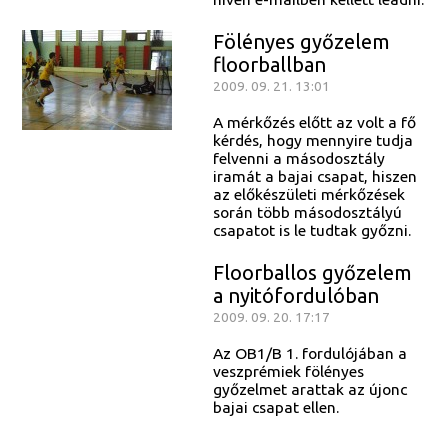
Fölényes győzelem
floorballban
2009. 09. 21. 13:01
A mérkőzés előtt az volt a fő
kérdés, hogy mennyire tudja
felvenni a másodosztály
iramát a bajai csapat, hiszen
az előkészületi mérkőzések
során több másodosztályú
csapatot is le tudtak győzni.
Floorballos győzelem
a nyitófordulóban
2009. 09. 20. 17:17
Az OB1/B 1. fordulójában a
veszprémiek fölényes
győzelmet arattak az újonc
bajai csapat ellen.