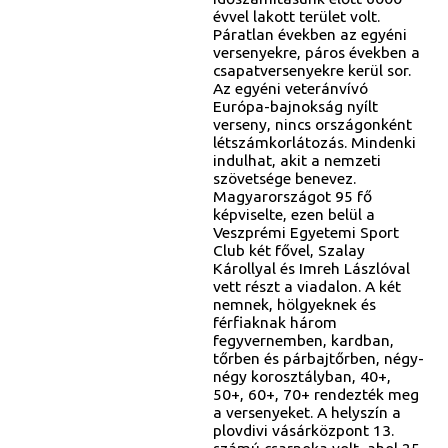
évvel lakott terület volt.
Páratlan években az egyéni
versenyekre, páros években a
csapatversenyekre kerül sor.
Az egyéni veteránvívó
Európa-bajnokság nyílt
verseny, nincs országonként
létszámkorlátozás. Mindenki
indulhat, akit a nemzeti
szövetsége benevez.
Magyarországot 95 fő
képviselte, ezen belül a
Veszprémi Egyetemi Sport
Club két fővel, Szalay
Károllyal és Imreh Lászlóval
vett részt a viadalon. A két
nemnek, hölgyeknek és
férfiaknak három
fegyvernemben, kardban,
tőrben és párbajtőrben, négy-
négy korosztályban, 40+,
50+, 60+, 70+ rendezték meg
a versenyeket. A helyszín a
plovdivi vásárközpont 13.