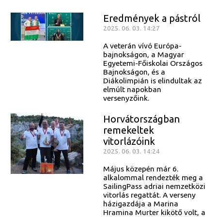
Eredmények a pástról
2025. 06. 03. 14:27
A veterán vívó Európa-
bajnokságon, a Magyar
Egyetemi-Főiskolai Országos
Bajnokságon, és a
Diákolimpián is elindultak az
elmúlt napokban
versenyzőink.
Horvátországban
remekeltek
vitorlázóink
2025. 06. 03. 14:24
Május közepén már 6.
alkalommal rendezték meg a
SailingPass adriai nemzetközi
vitorlás regattát. A verseny
házigazdája a Marina
Hramina Murter kikötő volt, a