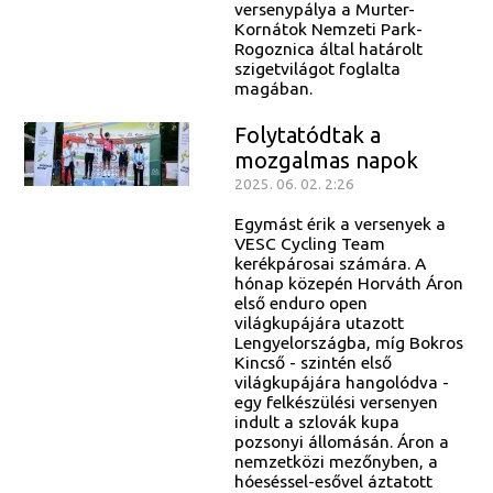
versenypálya a Murter-
Kornátok Nemzeti Park-
Rogoznica által határolt
szigetvilágot foglalta
magában.
Folytatódtak a
mozgalmas napok
2025. 06. 02. 2:26
Egymást érik a versenyek a
VESC Cycling Team
kerékpárosai számára. A
hónap közepén Horváth Áron
első enduro open
világkupájára utazott
Lengyelországba, míg Bokros
Kincső - szintén első
világkupájára hangolódva -
egy felkészülési versenyen
indult a szlovák kupa
pozsonyi állomásán. Áron a
nemzetközi mezőnyben, a
hóeséssel-esővel áztatott