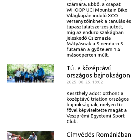
számára. Ebből a csapat
WHOOP UCI Mountain Bike
Világkupán induló XCO
versenyzőinknek a tanulás és
tapasztalatszerzés jutott,
míg az enduro szakágban
jeleskedő Csizmazia
Mátyásnak a Sloenduro 5.
futamán a győzelem 1.6
másodpercen múlt.
Túl a középtávú
országos bajnokságon
2025. 06. 25. 13:02
Keszthely adott otthont a
középtávú triatlon országos
bajnokságnak, melyen tíz
fővel képviseltette magát a
Veszprémi Egyetemi Sport
Club.
Címvédés Romániában