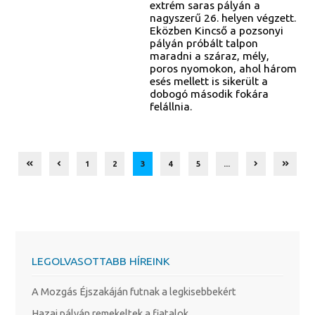
extrém saras pályán a
nagyszerű 26. helyen végzett.
Eközben Kincső a pozsonyi
pályán próbált talpon
maradni a száraz, mély,
poros nyomokon, ahol három
esés mellett is sikerült a
dobogó második fokára
felállnia.
1
2
3
4
5
...
LEGOLVASOTTABB HÍREINK
A Mozgás Éjszakáján futnak a legkisebbekért
Hazai pályán remekeltek a fiatalok