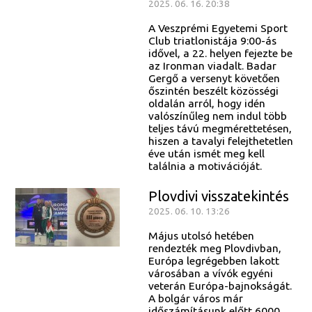
2025. 06. 16. 20:38
A Veszprémi Egyetemi Sport
Club triatlonistája 9:00-ás
idővel, a 22. helyen fejezte be
az Ironman viadalt. Badar
Gergő a versenyt követően
őszintén beszélt közösségi
oldalán arról, hogy idén
valószínűleg nem indul több
teljes távú megmérettetésen,
hiszen a tavalyi felejthetetlen
éve után ismét meg kell
találnia a motivációját.
Plovdivi visszatekintés
2025. 06. 10. 13:26
Május utolsó hetében
rendezték meg Plovdivban,
Európa legrégebben lakott
városában a vívók egyéni
veterán Európa-bajnokságát.
A bolgár város már
időszámításunk előtt 6000