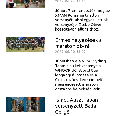
2025. 06. 24. 13:20
Június 7-én rendezték meg az
XMAN Romania triatlon
versenyét, ahol egyesületünk
versenyzője, Zsebe Olivér
középtávon állt rajthoz.
Érmes helyezések a
maraton ob-n!
2025. 06. 20. 13:09
Júniusban a a VESC Cycling
Team első két versenye a
WHOOP UCI World Cup
leogangi állomása és a
Crosskovácsi keretein belül
megrendezett maraton
országos bajnokság volt.
Ismét Ausztriában
versenyzett Badar
Gergő