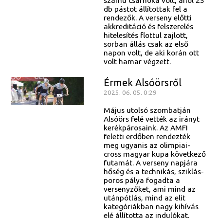
számú csarnoka volt, ahol 25
db pástot állítottak fel a
rendezők. A verseny előtti
akkreditáció és felszerelés
hitelesítés flottul zajlott,
sorban állás csak az első
napon volt, de aki korán ott
volt hamar végzett.
Érmek Alsóörsről
2025. 06. 05. 0:29
Május utolsó szombatján
Alsóörs felé vették az irányt
kerékpárosaink. Az AMFI
feletti erdőben rendezték
meg ugyanis az olimpiai-
cross magyar kupa következő
futamát. A verseny napjára
hőség és a technikás, sziklás-
poros pálya fogadta a
versenyzőket, ami mind az
utánpótlás, mind az elit
kategóriákban nagy kihívás
elé állította az indulókat.