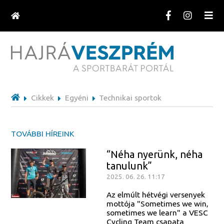
Cikkek
Egyéni
Technikai sportok
TOVÁBBI HÍREINK
“Néha nyerünk, néha
tanulunk”
2025. 06. 26. 11:17
Az elmúlt hétvégi versenyek
mottója "Sometimes we win,
sometimes we learn" a VESC
Cycling Team csapata