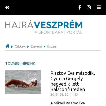
Cikkek
Egyéni
Úszás
TOVÁBBI HÍREINK
Risztov Éva második,
Gyurta Gergely
negyedik lett
Balatonfüreden
2015. 06. 20. 14:43
A nőknél Risztov Éva