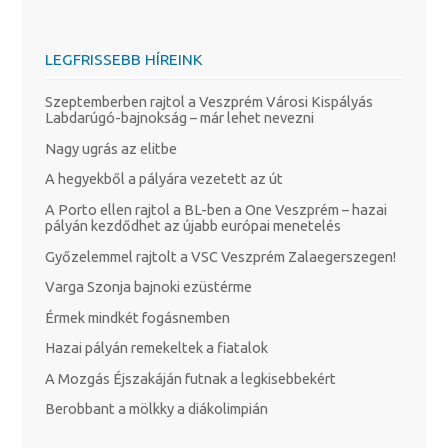
LEGFRISSEBB HÍREINK
Szeptemberben rajtol a Veszprém Városi Kispályás
Labdarúgó-bajnokság – már lehet nevezni
Nagy ugrás az elitbe
A hegyekből a pályára vezetett az út
A Porto ellen rajtol a BL-ben a One Veszprém – hazai
pályán kezdődhet az újabb európai menetelés
Győzelemmel rajtolt a VSC Veszprém Zalaegerszegen!
Varga Szonja bajnoki ezüstérme
Érmek mindkét fogásnemben
Hazai pályán remekeltek a fiatalok
A Mozgás Éjszakáján futnak a legkisebbekért
Berobbant a mölkky a diákolimpián