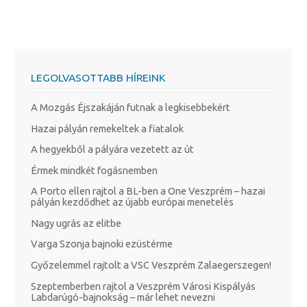
LEGOLVASOTTABB HÍREINK
A Mozgás Éjszakáján futnak a legkisebbekért
Hazai pályán remekeltek a fiatalok
A hegyekből a pályára vezetett az út
Érmek mindkét fogásnemben
A Porto ellen rajtol a BL-ben a One Veszprém – hazai
pályán kezdődhet az újabb európai menetelés
Nagy ugrás az elitbe
Varga Szonja bajnoki ezüstérme
Győzelemmel rajtolt a VSC Veszprém Zalaegerszegen!
Szeptemberben rajtol a Veszprém Városi Kispályás
Labdarúgó-bajnokság – már lehet nevezni