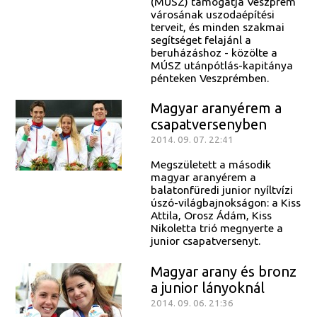
(MÚSZ) támogatja Veszprém
városának uszodaépítési
terveit, és minden szakmai
segítséget felajánl a
beruházáshoz - közölte a
MÚSZ utánpótlás-kapitánya
pénteken Veszprémben.
Magyar aranyérem a
csapatversenyben
2014. 09. 07. 22:41
Megszületett a második
magyar aranyérem a
balatonfüredi junior nyíltvízi
úszó-világbajnokságon: a Kiss
Attila, Orosz Ádám, Kiss
Nikoletta trió megnyerte a
junior csapatversenyt.
Magyar arany és bronz
a junior lányoknál
2014. 09. 06. 21:36