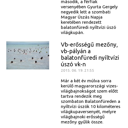
második, a férfiak
versenyében Gyurta Gergely
negyedik lett a szombati
Magyar Úszás Napja
keretében rendezett
balatonfüredi nyíltvízi úszó
világkupán.
Vb-erősségű mezőny,
vb-pályán a
balatonfüredi nyíltvízi
úszó vk-n
2015. 06. 19. 21:55
Már a két év múlva sorra
kerülő magyarországi vizes-
világbajnokságot szem előtt
tartva rendezik meg
szombaton Balatonfüreden a
nyíltvízi úszók 10 kilométeres
világkupaversenyét, melyre
világbajnoki erősségű
mezőny gyűlik össze.