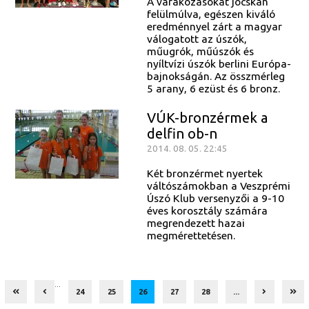
A várakozásokat jócskán
felülmúlva, egészen kiváló
eredménnyel zárt a magyar
válogatott az úszók,
műugrók, műúszók és
nyíltvízi úszók berlini Európa-
bajnokságán. Az összmérleg
5 arany, 6 ezüst és 6 bronz.
VÚK-bronzérmek a
delfin ob-n
2014. 08. 05. 22:45
Két bronzérmet nyertek
váltószámokban a Veszprémi
Úszó Klub versenyzői a 9-10
éves korosztály számára
megrendezett hazai
megmérettetésen.
...
24
25
26
27
28
...