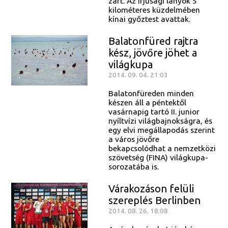
zárt. Az ifjúsági lányok 5
kilométeres küzdelmében
kínai győztest avattak.
Balatonfüred rajtra
kész, jövőre jöhet a
világkupa
2014. 09. 04. 21:03
Balatonfüreden minden
készen áll a péntektől
vasárnapig tartó II. junior
nyíltvízi világbajnokságra, és
egy elvi megállapodás szerint
a város jövőre
bekapcsolódhat a nemzetközi
szövetség (FINA) világkupa-
sorozatába is.
Várakozáson felüli
szereplés Berlinben
2014. 08. 26. 18:08