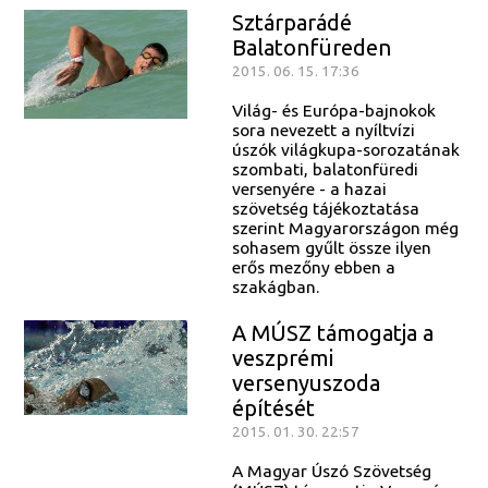
Sztárparádé
Balatonfüreden
2015. 06. 15. 17:36
Világ- és Európa-bajnokok
sora nevezett a nyíltvízi
úszók világkupa-sorozatának
szombati, balatonfüredi
versenyére - a hazai
szövetség tájékoztatása
szerint Magyarországon még
sohasem gyűlt össze ilyen
erős mezőny ebben a
szakágban.
A MÚSZ támogatja a
veszprémi
versenyuszoda
építését
2015. 01. 30. 22:57
A Magyar Úszó Szövetség