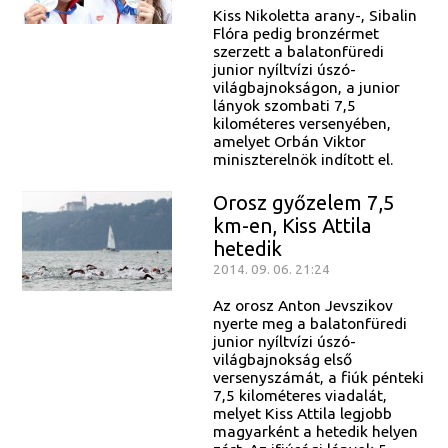
Kiss Nikoletta arany-, Sibalin
Flóra pedig bronzérmet
szerzett a balatonfüredi
junior nyíltvízi úszó-
világbajnokságon, a junior
lányok szombati 7,5
kilométeres versenyében,
amelyet Orbán Viktor
miniszterelnök indított el.
Orosz győzelem 7,5
km-en, Kiss Attila
hetedik
2014. 09. 06. 21:24
Az orosz Anton Jevszikov
nyerte meg a balatonfüredi
junior nyíltvízi úszó-
világbajnokság első
versenyszámát, a fiúk pénteki
7,5 kilométeres viadalát,
melyet Kiss Attila legjobb
magyarként a hetedik helyen