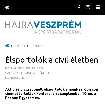
Cikkek
Sportélet
Élsportolók a civil életben
DÁTUM: 2022. 09. 19. 22:03
SZERZŐ: HAJRÁVESZPRÉM.HU
FORRÁS: VEDAC
Aktív és visszavonult élsportolók a munkaerőpiacon
címmel tartottak konferenciát szeptember 19-én, a
Pannon Egyetemen.