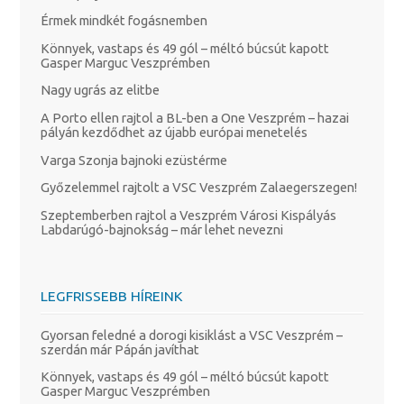
Érmek mindkét fogásnemben
Könnyek, vastaps és 49 gól – méltó búcsút kapott
Gasper Marguc Veszprémben
Nagy ugrás az elitbe
A Porto ellen rajtol a BL-ben a One Veszprém – hazai
pályán kezdődhet az újabb európai menetelés
Varga Szonja bajnoki ezüstérme
Győzelemmel rajtolt a VSC Veszprém Zalaegerszegen!
Szeptemberben rajtol a Veszprém Városi Kispályás
Labdarúgó-bajnokság – már lehet nevezni
LEGFRISSEBB HÍREINK
Gyorsan feledné a dorogi kisiklást a VSC Veszprém –
szerdán már Pápán javíthat
Könnyek, vastaps és 49 gól – méltó búcsút kapott
Gasper Marguc Veszprémben