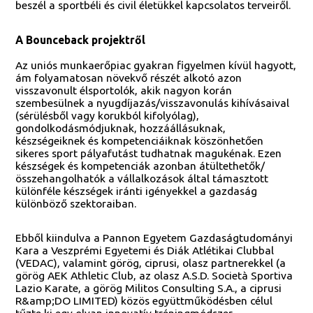
beszél a sportbéli és civil életükkel kapcsolatos terveiről.
A Bounceback projektről
Az uniós munkaerőpiac gyakran figyelmen kívül hagyott,
ám folyamatosan növekvő részét alkotó azon
visszavonult élsportolók, akik nagyon korán
szembesülnek a nyugdíjazás/visszavonulás kihívásaival
(sérülésből vagy korukból kifolyólag),
gondolkodásmódjuknak, hozzáállásuknak,
készségeiknek és kompetenciáiknak köszönhetően
sikeres sport pályafutást tudhatnak magukénak. Ezen
készségek és kompetenciák azonban átültethetők/
összehangolhatók a vállalkozások által támasztott
különféle készségek iránti igényekkel a gazdaság
különböző szektoraiban.
Ebből kiindulva a Pannon Egyetem Gazdaságtudományi
Kara a Veszprémi Egyetemi és Diák Atlétikai Clubbal
(VEDAC), valamint görög, ciprusi, olasz partnerekkel (a
görög AEK Athletic Club, az olasz A.S.D. Società Sportiva
Lazio Karate, a görög Militos Consulting S.A., a ciprusi
R&amp;DO LIMITED) közös együttműködésben célul
tűzte ki egy olyan innovatív tréningmódszer