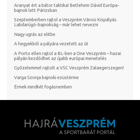
Aranyat ért a bátor taktika! Betlehem Dávid Európa-
bajnok lett Párizsban
Szeptemberben rajtol a Veszprém Városi Kispályás
Labdarúgó-bajnokság – már lehet nevezni
Nagy ugrás az elitbe
A hegyekből a pályára vezetett az út
A Porto ellen rajtol a BL-ben a One Veszprém – hazai
pályán kezdődhet az újabb európai menetelés
Győzelemmel rajtolt a VSC Veszprém Zalaegerszegen!
Varga Szonja bajnoki ezüstérme
Érmek mindkét fogásnemben