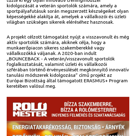
kidolgozását a veterán sportolók számára, amely a
sportpályafutásuk során megszerzett készségeiket olyan
képességekké alakítja át, amelyek a vállalkozói és üzleti
világban szükséges sikereik eléréséhez hasznosak.
A projekt célzott támogatást nyújt a visszavonult és még
aktív sportolók számára, akiknek célja, hogy a
munkaerőpiacon sikeres szakemberekké vagy
vállalkozókká váljanak. A 2020-ban indult
„BOUNCEBACK - A veterán/visszavonult sportolók
foglalkoztatását, valamint üzleti és vállalkozói
szférában történő érvényesülését megkönnyítő innovatív
tanulási módszerek kidolgozása” című projekt az
Európai Bizottság által támogatott ERASMUS+ Program
keretében valósul meg.