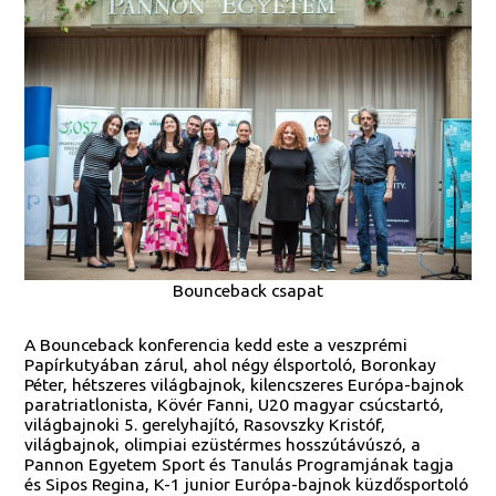
Bounceback csapat
A Bounceback konferencia kedd este a veszprémi
Papírkutyában zárul, ahol négy élsportoló, Boronkay
Péter, hétszeres világbajnok, kilencszeres Európa-bajnok
paratriatlonista, Kövér Fanni, U20 magyar csúcstartó,
világbajnoki 5. gerelyhajító, Rasovszky Kristóf,
világbajnok, olimpiai ezüstérmes hosszútávúszó, a
Pannon Egyetem Sport és Tanulás Programjának tagja
és Sipos Regina, K-1 junior Európa-bajnok küzdősportoló