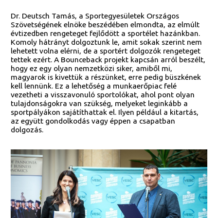
Dr. Deutsch Tamás, a Sportegyesületek Országos
Szövetségének elnöke beszédében elmondta, az elmúlt
évtizedben rengeteget fejlődött a sportélet hazánkban.
Komoly hátrányt dolgoztunk le, amit sokak szerint nem
lehetett volna elérni, de a sportért dolgozók rengeteget
tettek ezért. A Bounceback projekt kapcsán arról beszélt,
hogy ez egy olyan nemzetközi siker, amiből mi,
magyarok is kivettük a részünket, erre pedig büszkének
kell lennünk. Ez a lehetőség a munkaerőpiac felé
vezetheti a visszavonuló sportolókat, ahol pont olyan
tulajdonságokra van szükség, melyeket leginkább a
sportpályákon sajátíthattak el. Ilyen például a kitartás,
az együtt gondolkodás vagy éppen a csapatban
dolgozás.