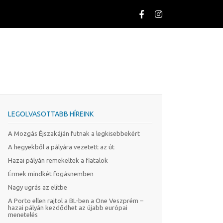
LEGOLVASOTTABB HÍREINK
A Mozgás Éjszakáján futnak a legkisebbekért
A hegyekből a pályára vezetett az út
Hazai pályán remekeltek a fiatalok
Érmek mindkét fogásnemben
Nagy ugrás az elitbe
A Porto ellen rajtol a BL-ben a One Veszprém –
hazai pályán kezdődhet az újabb európai
menetelés