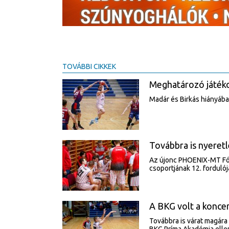
TOVÁBBI CIKKEK
Meghatározó játéko
Madár és Birkás hiányába
Továbbra is nyeret
Az újonc PHOENIX-MT Fót
csoportjának 12. fordulój
A BKG volt a konce
Továbbra is várat magára