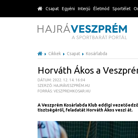
Csapat
Egyéni
Interjú
Életmód
Sportélet
Or
Cikkek
Csapat
Kosárlabda
Horváth Ákos a Veszpré
DÁTUM: 2022. 12. 14. 16:04
SZERZŐ: HAJRÁVESZPRÉM.HU
FORRÁS: VESZPREMKOSAR.HU
A Veszprém Kosárlabda Klub eddigi vezetőedző
tisztségéről, feladatát Horváth Ákos veszi át.