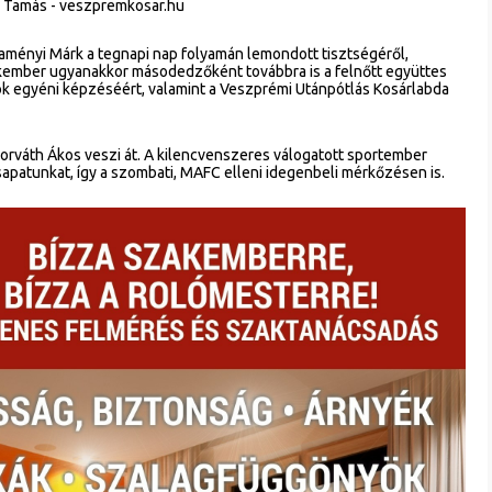
ch Tamás - veszpremkosar.hu
aményi Márk a tegnapi nap folyamán lemondott tisztségéről,
kember ugyanakkor másodedzőként továbbra is a felnőtt együttes
osok egyéni képzéséért, valamint a Veszprémi Utánpótlás Kosárlabda
rváth Ákos veszi át. A kilencvenszeres válogatott sportember
csapatunkat, így a szombati, MAFC elleni idegenbeli mérkőzésen is.