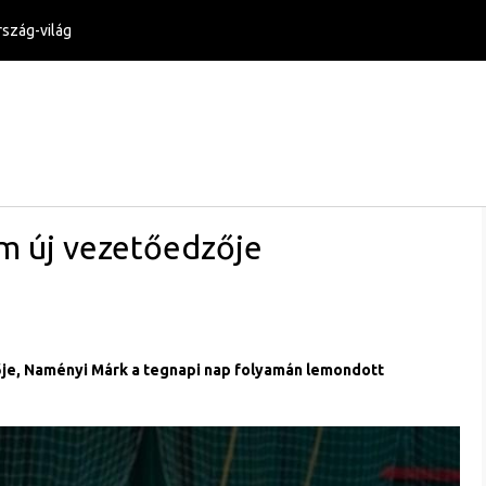
szág-világ
m új vezetőedzője
je, Naményi Márk a tegnapi nap folyamán lemondott