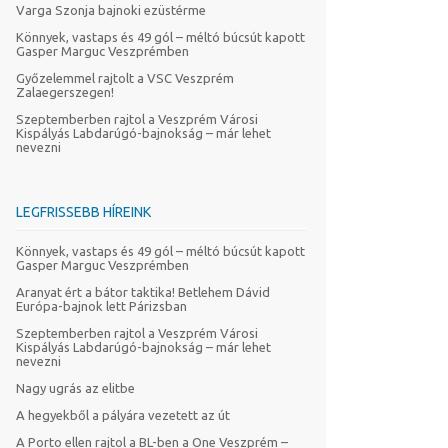
Varga Szonja bajnoki ezüstérme
Könnyek, vastaps és 49 gól – méltó búcsút kapott
Gasper Marguc Veszprémben
Győzelemmel rajtolt a VSC Veszprém
Zalaegerszegen!
Szeptemberben rajtol a Veszprém Városi
Kispályás Labdarúgó-bajnokság – már lehet
nevezni
LEGFRISSEBB HÍREINK
Könnyek, vastaps és 49 gól – méltó búcsút kapott
Gasper Marguc Veszprémben
Aranyat ért a bátor taktika! Betlehem Dávid
Európa-bajnok lett Párizsban
Szeptemberben rajtol a Veszprém Városi
Kispályás Labdarúgó-bajnokság – már lehet
nevezni
Nagy ugrás az elitbe
A hegyekből a pályára vezetett az út
A Porto ellen rajtol a BL-ben a One Veszprém –