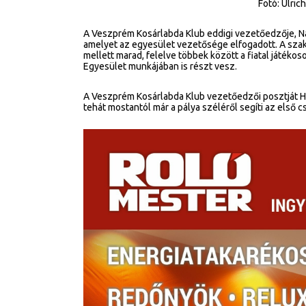
Fotó: Ulri
A Veszprém Kosárlabda Klub eddigi vezetőedzője, N
amelyet az egyesület vezetősége elfogadott. A sza
mellett marad, felelve többek között a fiatal játék
Egyesület munkájában is részt vesz.
A Veszprém Kosárlabda Klub vezetőedzői posztját Ho
tehát mostantól már a pálya széléről segíti az első 