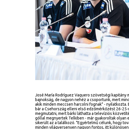
José María Rodríguez Vaquero szövetségi kapitány 
bajnokság, de nagyon nehéz a csoportunk, mert mind
akik minden meccsen harcolni fognak" - nyilatkozta.
bár a Csehország elleni első edzőmérkőzést 26-25-
megmutatni, mert bárki láthatta a televíziós közvetí
góllal megnyertek Telkiben - már gyakoroltak olyan e
sikerült az a találkozó. "Egyértelmű célunk, hogy t
minden világversenyen nagyon fontos, itt különösen 