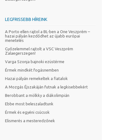
LEGFRISSEBB HÍREINK
A Porto ellen rajtol a BL-ben a One Veszprém –
hazai pályán kezdődhet az újabb európai
menetelés
Győzelemmel rajtolt a VSC Veszprém
Zalaegerszegen!
Varga Szonja bajnoki ezüstérme
Érmek mindkét fogásnemben
Hazai pályán remekeltek a fiatalok
A Mozgás Éjszakáján futnak a legkisebbekért
Berobbant a mölkky a diákolimpián
Ebbe most beleszaladtunk
Érmek és egyéni csúcsok
Elismerés a mesteredzőnek