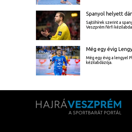
Spanyol helyett dá
Sajtóhírek szerint a spa
Veszprém férfi kézilabda
Még egy évig Lengy
Még egy évig a lengyel 
kézilabdázója.