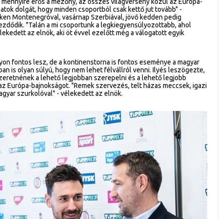
uk, mennyire erős a mezőny, az összes világverseny közül az Európa-
atok dolgát, hogy minden csoportból csak kettő jut tovább" -
en Montenegróval, vasárnap Szerbiával, jövő kedden pedig
ezdődik. "Talán a mi csoportunk a legkiegyensúlyozottabb, ahol
lekedett az elnök, aki öt évvel ezelőtt még a válogatott egyik
gyon fontos lesz, de a kontinenstorna is fontos eseménye a magyar
 is olyan súlyú, hogy nem lehet félvállról venni. Ilyés leszögezte,
 szeretnének a lehető legjobban szerepelni és a lehető legjobb
 az Európa-bajnokságot. "Remek szervezés, telt házas meccsek, igazi
gyar szurkolóval" - vélekedett az elnök.