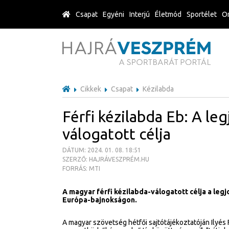
Csapat
Egyéni
Interjú
Életmód
Sportélet
Or
Cikkek
Csapat
Kézilabda
Férfi kézilabda Eb: A le
válogatott célja
DÁTUM: 2024. 01. 08. 18:51
SZERZŐ: HAJRÁVESZPRÉM.HU
FORRÁS: MTI
A magyar férfi kézilabda-válogatott célja a leg
Európa-bajnokságon.
A magyar szövetség hétfői sajtótájékoztatóján Ilyés 