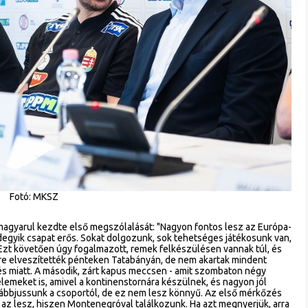
Fotó: MKSZ
magyarul kezdte első megszólalását: "Nagyon fontos lesz az Európa-
egyik csapat erős. Sokat dolgozunk, sok tehetséges játékosunk van,
 Ezt követően úgy fogalmazott, remek felkészülésen vannak túl, és
re elveszítették pénteken Tatabányán, de nem akartak mindent
tés miatt. A második, zárt kapus meccsen - amit szombaton négy
lemeket is, amivel a kontinenstornára készülnek, és nagyon jól
ovábbjussunk a csoportól, de ez nem lesz könnyű. Az első mérkőzés
az lesz, hiszen Montenegróval találkozunk. Ha azt megnyerjük, arra