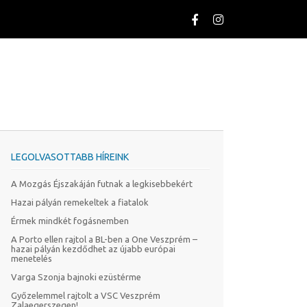
LEGOLVASOTTABB HÍREINK
A Mozgás Éjszakáján futnak a legkisebbekért
Hazai pályán remekeltek a fiatalok
Érmek mindkét fogásnemben
A Porto ellen rajtol a BL-ben a One Veszprém –
hazai pályán kezdődhet az újabb európai
menetelés
Varga Szonja bajnoki ezüstérme
Győzelemmel rajtolt a VSC Veszprém
Zalaegerszegen!