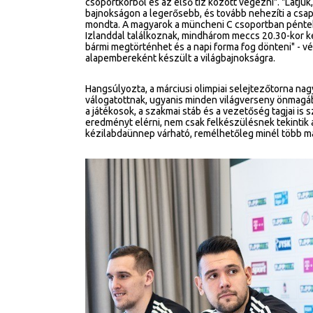
csoportkörből és az első tíz között végezni". "Látj
bajnokságon a legerősebb, és tovább nehezíti a csap
mondta. A magyarok a müncheni C csoportban péntek
Izlanddal találkoznak, mindhárom meccs 20.30-kor k
bármi megtörténhet és a napi forma fog dönteni" - vé
alapembereként készült a világbajnokságra.
Hangsúlyozta, a márciusi olimpiai selejtezőtorna na
válogatottnak, ugyanis minden világverseny önmagában
a játékosok, a szakmai stáb és a vezetőség tagjai is
eredményt elérni, nem csak felkészülésnek tekintik
kézilabdaünnep várható, remélhetőleg minél több ma