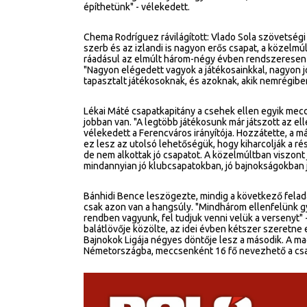
építhetünk" - vélekedett.
Chema Rodríguez rávilágított: Vlado Sola szövetségi 
szerb és az izlandi is nagyon erős csapat, a közelm
ráadásul az elmúlt három-négy évben rendszeresen ta
"Nagyon elégedett vagyok a játékosainkkal, nagyon 
tapasztalt játékosoknak, és azoknak, akik nemrégiben
Lékai Máté csapatkapitány a csehek ellen egyik mec
jobban van. "A legtöbb játékosunk már játszott az ell
vélekedett a Ferencváros irányítója. Hozzátette, a 
ez lesz az utolsó lehetőségük, hogy kiharcolják a ré
de nem alkottak jó csapatot. A közelmúltban viszont 
mindannyian jó klubcsapatokban, jó bajnokságokban j
Bánhidi Bence leszögezte, mindig a következő felada
csak azon van a hangsúly. "Mindhárom ellenfelünk gy
rendben vagyunk, fel tudjuk venni velük a versenyt" -
balátlövője közölte, az idei évben kétszer szeretne 
Bajnokok Ligája négyes döntője lesz a második. A mag
Németországba, meccsenként 16 fő nevezhető a cs