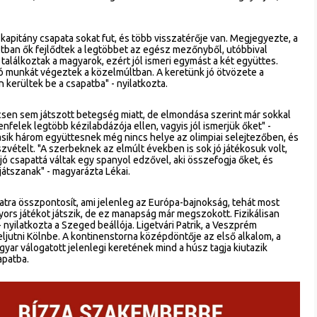
kapitány csapata sokat fut, és több visszatérője van. Megjegyezte, a
últban ők fejlődtek a legtöbbet az egész mezőnyből, utóbbival
lálkoztak a magyarok, ezért jól ismeri egymást a két együttes.
jó munkát végeztek a közelmúltban. A keretünk jó ötvözete a
 kerültek be a csapatba" - nyilatkozta.
csen sem játszott betegség miatt, de elmondása szerint már sokkal
enfelek legtöbb kézilabdázója ellen, vagyis jól ismerjük őket" -
másik három együttesnek még nincs helye az olimpiai selejtezőben, és
szvételt. "A szerbeknek az elmúlt években is sok jó játékosuk volt,
jó csapattá váltak egy spanyol edzővel, aki összefogja őket, és
átszanak" - magyarázta Lékai.
tra összpontosít, ami jelenleg az Európa-bajnokság, tehát most
ors játékot játszik, de ez manapság már megszokott. Fizikálisan
 nyilatkozta a Szeged beállója. Ligetvári Patrik, a Veszprém
eljutni Kölnbe. A kontinenstorna középdöntője az első alkalom, a
yar válogatott jelenlegi keretének mind a húsz tagja kiutazik
apatba.