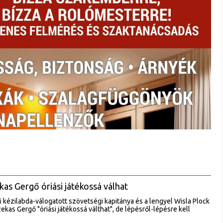
kas Gergő óriási játékossá válhat
fi kézilabda-válogatott szövetségi kapitánya és a lengyel Wisla Plock
kas Gergő "óriási játékossá válthat", de lépésről-lépésre kell