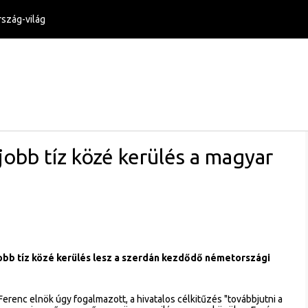
szág-világ
gjobb tíz közé kerülés a magyar
jobb tíz közé kerülés lesz a szerdán kezdődő németországi
Ferenc elnök úgy fogalmazott, a hivatalos célkitűzés "továbbjutni a