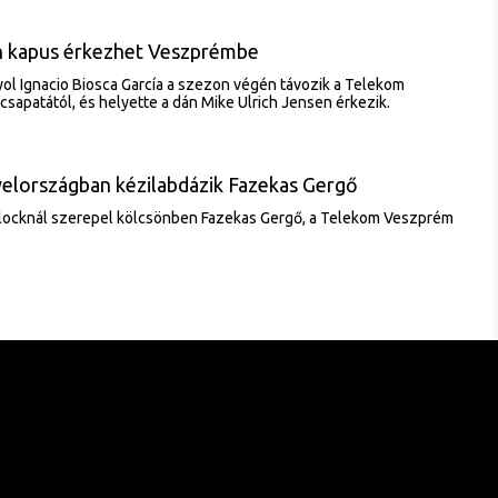
n kapus érkezhet Veszprémbe
nyol Ignacio Biosca García a szezon végén távozik a Telekom
csapatától, és helyette a dán Mike Ulrich Jensen érkezik.
elországban kézilabdázik Fazekas Gergő
Plocknál szerepel kölcsönben Fazekas Gergő, a Telekom Veszprém