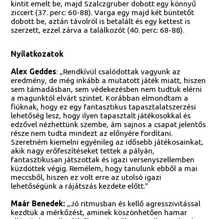
kintit emelt be, majd Szalczgruber dobott egy könnyű
ziccert (37. perc: 60-88). Varga egy majd két büntetőt
dobott be, aztán távolról is betalált és egy kettest is
szerzett, ezzel zárva a találkozót (40. perc: 68-88).
Nyilatkozatok
Alex Geddes
: „Rendkívül csalódottak vagyunk az
eredmény, de még inkább a mutatott játék miatt, hiszen
sem támadásban, sem védekezésben nem tudtuk elérni
a magunktól elvárt szintet. Korábban elmondtam a
fiúknak, hogy ez egy fantasztikus tapasztalatszerzési
lehetőség lesz, hogy ilyen tapasztalt játékosokkal és
edzővel nézhettünk szembe, ám sajnos a csapat jelentős
része nem tudta mindezt az előnyére fordítani.
Szeretném kiemelni egyénileg az idősebb játékosainkat,
akik nagy erőfeszítéseket tettek a pályán,
fantasztikusan játszottak és igazi versenyszellemben
küzdöttek végig. Remélem, hogy tanulunk ebből a mai
meccsből, hiszen ez volt erre az utolsó igazi
lehetőségünk a rájátszás kezdete előtt.”
Maár Benedek:
„Jó ritmusban és kellő agresszivitással
kezdtük a mérkőzést, aminek köszönhetően hamar