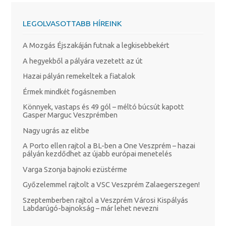
LEGOLVASOTTABB HÍREINK
A Mozgás Éjszakáján futnak a legkisebbekért
A hegyekből a pályára vezetett az út
Hazai pályán remekeltek a fiatalok
Érmek mindkét fogásnemben
Könnyek, vastaps és 49 gól – méltó búcsút kapott
Gasper Marguc Veszprémben
Nagy ugrás az elitbe
A Porto ellen rajtol a BL-ben a One Veszprém – hazai
pályán kezdődhet az újabb európai menetelés
Varga Szonja bajnoki ezüstérme
Győzelemmel rajtolt a VSC Veszprém Zalaegerszegen!
Szeptemberben rajtol a Veszprém Városi Kispályás
Labdarúgó-bajnokság – már lehet nevezni