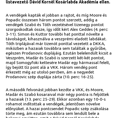
listavezető Dávid Kornél Kosárlabda Akadémia ellen.
A vendégek kapták el jobban a rajtot, és míg Moore és
Popadic összesen három pontot szerzett, addig a
vendégek Szabó és Tóth vezetésével tizenegy pontot
szorgoskodtak össze, így időt kért Alex Geddes (4. perc:
3-11). Simon és Kuttor további hat ponttal növelte a
távolságot, kihasználva a veszprémi eladott labdákat.
Tóth triplájával már tizenöt ponttal vezetett a DKKA,
miközben a hazaiak továbbra sem találtak a gyűrűbe,
egészen Prodanovic duplájáig. Ezután belelendült kicsit a
Veszprém, Madár és Szabó is szerzett két-két pontot,
majd Somogyfoki kettesére Madár egy hármassal felelt,
így bejött tíz pont alá a VKK. Három vendég pont
érkezett még az utolsó percben, ám a negyedet
Prodanovic szép duplája zárta (10. perc: 16-25).
A második felvonást jobban kezdte a VKK, és Moore,
Madár és Szabó kosaraival már négy pontra is feljöttek
a hazaiak (13. perc: 25-29). Ekkor azonban egy 10-0-s
rohamot indítottak a vendégek, jelentősen növelve
előnyüket. A hazai pontcsendet Popadic szép zsákolása
törte meg, ám ezután továbbra sem lendült bele a