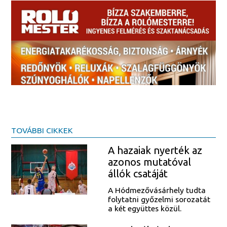
TOVÁBBI CIKKEK
A hazaiak nyerték az
azonos mutatóval
állók csatáját
A Hódmezővásárhely tudta
folytatni győzelmi sorozatát
a két együttes közül.