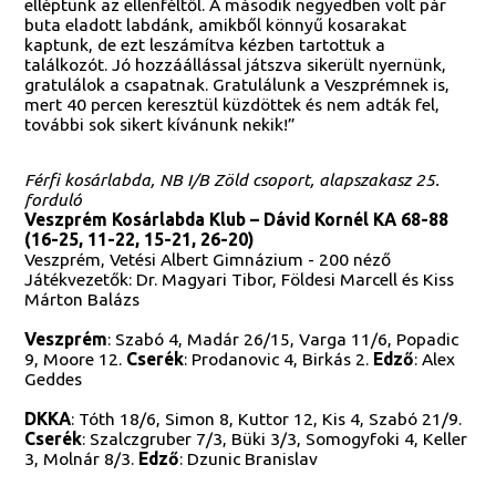
elléptünk az ellenféltől. A második negyedben volt pár
buta eladott labdánk, amikből könnyű kosarakat
kaptunk, de ezt leszámítva kézben tartottuk a
találkozót. Jó hozzáállással játszva sikerült nyernünk,
gratulálok a csapatnak. Gratulálunk a Veszprémnek is,
mert 40 percen keresztül küzdöttek és nem adták fel,
további sok sikert kívánunk nekik!”
Férfi kosárlabda, NB I/B Zöld csoport, alapszakasz 25.
forduló
Veszprém Kosárlabda Klub – Dávid Kornél KA 68-88
(16-25, 11-22, 15-21, 26-20)
Veszprém, Vetési Albert Gimnázium - 200 néző
Játékvezetők: Dr. Magyari Tibor, Földesi Marcell és Kiss
Márton Balázs
Veszprém
: Szabó 4, Madár 26/15, Varga 11/6, Popadic
9, Moore 12.
Cserék
: Prodanovic 4, Birkás 2.
Edző
: Alex
Geddes
DKKA
: Tóth 18/6, Simon 8, Kuttor 12, Kis 4, Szabó 21/9.
Cserék
: Szalczgruber 7/3, Büki 3/3, Somogyfoki 4, Keller
3, Molnár 8/3.
Edző
: Dzunic Branislav