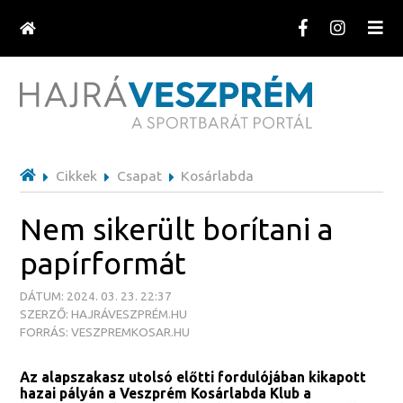
Cikkek
Csapat
Kosárlabda
Nem sikerült borítani a
papírformát
DÁTUM: 2024. 03. 23. 22:37
SZERZŐ: HAJRÁVESZPRÉM.HU
FORRÁS: VESZPREMKOSAR.HU
Az alapszakasz utolsó előtti fordulójában kikapott
hazai pályán a Veszprém Kosárlabda Klub a