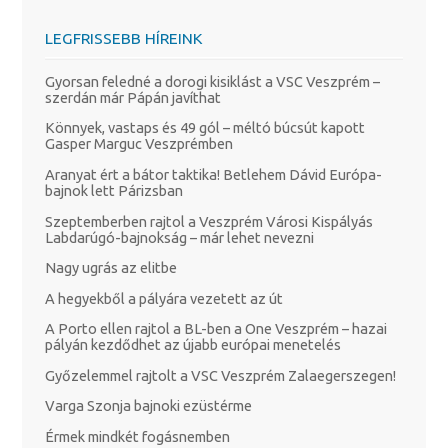
LEGFRISSEBB HÍREINK
Gyorsan feledné a dorogi kisiklást a VSC Veszprém –
szerdán már Pápán javíthat
Könnyek, vastaps és 49 gól – méltó búcsút kapott
Gasper Marguc Veszprémben
Aranyat ért a bátor taktika! Betlehem Dávid Európa-
bajnok lett Párizsban
Szeptemberben rajtol a Veszprém Városi Kispályás
Labdarúgó-bajnokság – már lehet nevezni
Nagy ugrás az elitbe
A hegyekből a pályára vezetett az út
A Porto ellen rajtol a BL-ben a One Veszprém – hazai
pályán kezdődhet az újabb európai menetelés
Győzelemmel rajtolt a VSC Veszprém Zalaegerszegen!
Varga Szonja bajnoki ezüstérme
Érmek mindkét fogásnemben