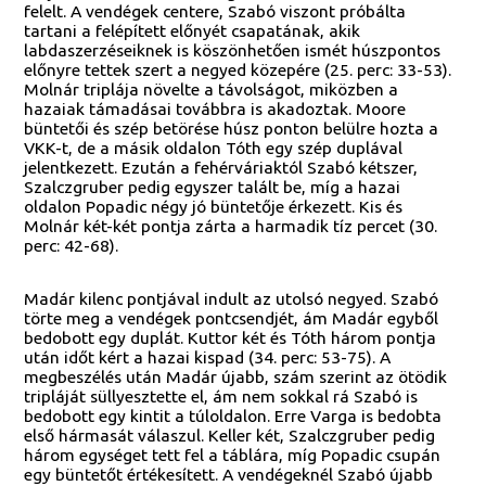
felelt. A vendégek centere, Szabó viszont próbálta
tartani a felépített előnyét csapatának, akik
labdaszerzéseiknek is köszönhetően ismét húszpontos
előnyre tettek szert a negyed közepére (25. perc: 33-53).
Molnár triplája növelte a távolságot, miközben a
hazaiak támadásai továbbra is akadoztak. Moore
büntetői és szép betörése húsz ponton belülre hozta a
VKK-t, de a másik oldalon Tóth egy szép duplával
jelentkezett. Ezután a fehérváriaktól Szabó kétszer,
Szalczgruber pedig egyszer talált be, míg a hazai
oldalon Popadic négy jó büntetője érkezett. Kis és
Molnár két-két pontja zárta a harmadik tíz percet (30.
perc: 42-68).
Madár kilenc pontjával indult az utolsó negyed. Szabó
törte meg a vendégek pontcsendjét, ám Madár egyből
bedobott egy duplát. Kuttor két és Tóth három pontja
után időt kért a hazai kispad (34. perc: 53-75). A
megbeszélés után Madár újabb, szám szerint az ötödik
tripláját süllyesztette el, ám nem sokkal rá Szabó is
bedobott egy kintit a túloldalon. Erre Varga is bedobta
első hármasát válaszul. Keller két, Szalczgruber pedig
három egységet tett fel a táblára, míg Popadic csupán
egy büntetőt értékesített. A vendégeknél Szabó újabb