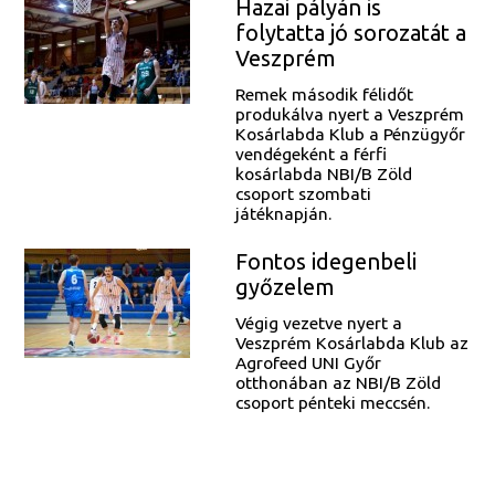
Hazai pályán is
folytatta jó sorozatát a
Veszprém
Remek második félidőt
produkálva nyert a Veszprém
Kosárlabda Klub a Pénzügyőr
vendégeként a férfi
kosárlabda NBI/B Zöld
csoport szombati
játéknapján.
Fontos idegenbeli
győzelem
Végig vezetve nyert a
Veszprém Kosárlabda Klub az
Agrofeed UNI Győr
otthonában az NBI/B Zöld
csoport pénteki meccsén.