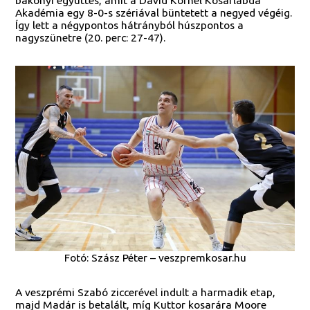
bakonyi együttes, amit a Dávid Kornél Kosárlabda
Akadémia egy 8-0-s szériával büntetett a negyed végéig.
Így lett a négypontos hátrányból húszpontos a
nagyszünetre (20. perc: 27-47).
Fotó: Szász Péter – veszpremkosar.hu
A veszprémi Szabó ziccerével indult a harmadik etap,
majd Madár is betalált, míg Kuttor kosarára Moore