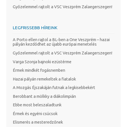
Győzelemmel rajtolt a VSC Veszprém Zalaegerszegen!
LEGFRISSEBB HÍREINK
A Porto ellen rajtol a BL-ben a One Veszprém – hazai
pályán kezdődhet az újabb európai menetelés
Győzelemmel rajtolt a VSC Veszprém Zalaegerszegen!
Varga Szonja bajnoki ezüstérme
Érmek mindkét fogásnemben
Hazai pályán remekeltek a fiatalok
A Mozgás Éjszakáján futnak a legkisebbekért
Berobbant a mölkky a diákolimpián
Ebbe most beleszaladtunk
Érmek és egyéni csúcsok
Elismerés a mesteredzőnek