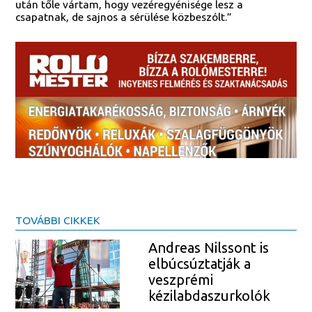
után tőle vártam, hogy vezéregyénisége lesz a
csapatnak, de sajnos a sérülése közbeszólt.”
TOVÁBBI CIKKEK
Andreas Nilssont is
elbúcsúztatják a
veszprémi
kézilabdaszurkolók