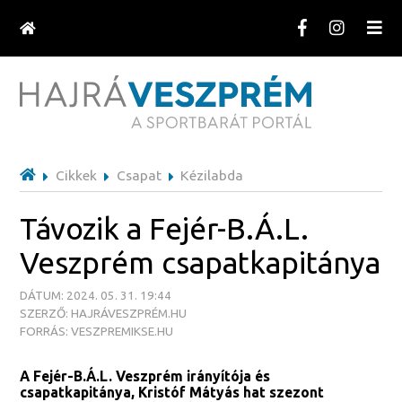
Cikkek
Csapat
Kézilabda
Távozik a Fejér-B.Á.L.
Veszprém csapatkapitánya
DÁTUM: 2024. 05. 31. 19:44
SZERZŐ: HAJRÁVESZPRÉM.HU
FORRÁS: VESZPREMIKSE.HU
A Fejér-B.Á.L. Veszprém irányítója és
csapatkapitánya, Kristóf Mátyás hat szezont