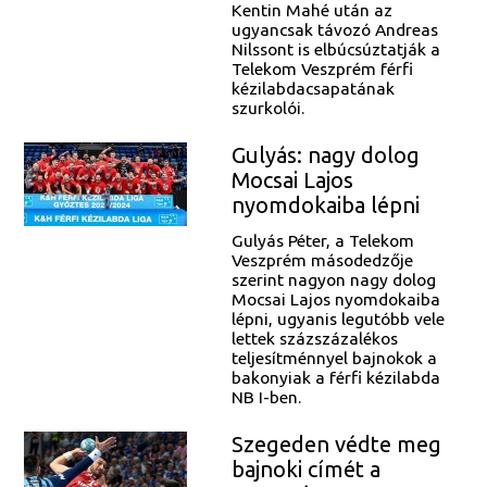
Kentin Mahé után az
ugyancsak távozó Andreas
Nilssont is elbúcsúztatják a
Telekom Veszprém férfi
kézilabdacsapatának
szurkolói.
Gulyás: nagy dolog
Mocsai Lajos
nyomdokaiba lépni
Gulyás Péter, a Telekom
Veszprém másodedzője
szerint nagyon nagy dolog
Mocsai Lajos nyomdokaiba
lépni, ugyanis legutóbb vele
lettek százszázalékos
teljesítménnyel bajnokok a
bakonyiak a férfi kézilabda
NB I-ben.
Szegeden védte meg
bajnoki címét a