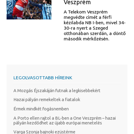
Veszprém
A Telekom Veszprém
megvédte címét a férfi
kézilabda NB I-ben, mivel 34-
30-ra nyert a Szeged
otthonában szerdán, a döntő
második mérkőzésén.
LEGOLVASOTTABB HÍREINK
A Mozgás Éjszakáján futnak a legkisebbekért
Hazai pályán remekeltek a fiatalok
Érmek mindkét fogásnemben
A Porto ellen rajtol a BL-ben a One Veszprém – hazai
pályán kezdődhet az újabb európai menetelés
Varga Szonja bajnoki ezüstérme