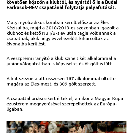
követően köszön a klubtól, és nyártól ő is a Budai
Farkasok-RÉV csapatánál folytatja pályafutását.
Matyi nyolcadikos korában került először az Éles
Kézisuliba, majd a 2018/2019-es szezonban igazolt a
klubhoz és kettő NB I/B-s év után tagja volt annak a
csapatnak, akik négy évvel ezelőtt kiharcolták az
élvonalba kerülést.
A veszprémi irányító a klub színeit két alkalommal a
junior válogatottban is képviselte, és öt gólt is lőtt.
A hat szezon alatt összesen 167 alkalommal öltötte
magára az Éles-mezt, és 389 gólt szerzett.
A csapattal óriási sikert értek el, amikor a Magyar Kupa
ezüstérem megnyerésével szerepelhettek az Európa-
ligában.