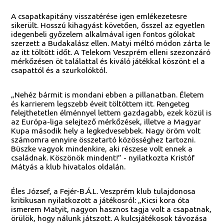
A csapatkapitány visszatérése igen emlékezetesre
sikerült. Hosszú kihagyást követően, ősszel az egyetlen
idegenbeli győzelem alkalmával igen fontos gólokat
szerzett a Budakalász ellen. Matyi méltó módon zárta le
az itt töltött időt. A Telekom Veszprém elleni szezonzáró
mérkőzésen öt találattal és kiváló játékkal köszönt el a
csapattól és a szurkolóktól.
„Nehéz bármit is mondani ebben a pillanatban. Életem
és karrierem legszebb éveit töltöttem itt. Rengeteg
felejthetetlen élménnyel lettem gazdagabb, ezek közül is
az Európa-liga selejtező mérkőzések, illetve a Magyar
Kupa második hely a legkedvesebbek. Nagy öröm volt
számomra ennyire összetartó közösséghez tartozni.
Büszke vagyok mindenkire, aki részese volt ennek a
családnak. Köszönök mindent!” - nyilatkozta Kristóf
Mátyás a klub hivatalos oldalán.
Éles József, a Fejér-B.Á.L. Veszprém klub tulajdonosa
kritikusan nyilatkozott a játékosról: „Kicsi kora óta
ismerem Matyit, nagyon hasznos tagja volt a csapatnak,
örülök, hogy nálunk játszott. A kulcsjátékosok távozása