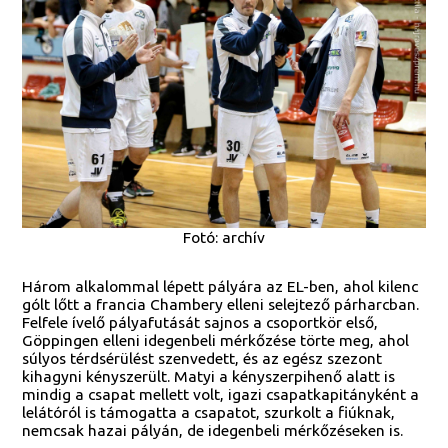
Fotó: archív
Három alkalommal lépett pályára az EL-ben, ahol kilenc
gólt lőtt a francia Chambery elleni selejtező párharcban.
Felfele ívelő pályafutását sajnos a csoportkör első,
Göppingen elleni idegenbeli mérkőzése törte meg, ahol
súlyos térdsérülést szenvedett, és az egész szezont
kihagyni kényszerült. Matyi a kényszerpihenő alatt is
mindig a csapat mellett volt, igazi csapatkapitányként a
lelátóról is támogatta a csapatot, szurkolt a fiúknak,
nemcsak hazai pályán, de idegenbeli mérkőzéseken is.