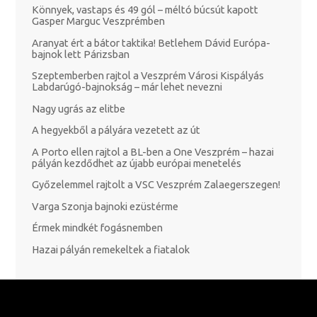
Könnyek, vastaps és 49 gól – méltó búcsút kapott
Gasper Marguc Veszprémben
Aranyat ért a bátor taktika! Betlehem Dávid Európa-
bajnok lett Párizsban
Szeptemberben rajtol a Veszprém Városi Kispályás
Labdarúgó-bajnokság – már lehet nevezni
Nagy ugrás az elitbe
A hegyekből a pályára vezetett az út
A Porto ellen rajtol a BL-ben a One Veszprém – hazai
pályán kezdődhet az újabb európai menetelés
Győzelemmel rajtolt a VSC Veszprém Zalaegerszegen!
Varga Szonja bajnoki ezüstérme
Érmek mindkét fogásnemben
Hazai pályán remekeltek a fiatalok