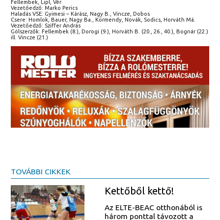
Fellembek, Lipl, Vér
Vezetőedző: Marko Perics
Haladás VSE: Gyimesi – Kárász, Nagy B., Vincze, Dobos
Csere: Homlok, Bauer, Nagy Ba., Körmendy, Novák, Sodics, Horváth Má.
Vezetőedző: Sziffer András
Gólszerzők: Fellembek (8.), Dorogi (9.), Horváth B. (20., 26., 40.), Bognár (22.)
ill. Vincze (21.)
TOVÁBBI CIKKEK
Kettőből kettő!
Az ELTE-BEAC otthonából is
három ponttal távozott a