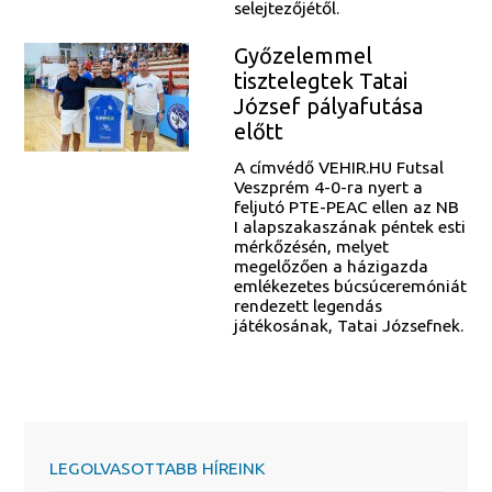
selejtezőjétől.
Győzelemmel
tisztelegtek Tatai
József pályafutása
előtt
A címvédő VEHIR.HU Futsal
Veszprém 4-0-ra nyert a
feljutó PTE-PEAC ellen az NB
I alapszakaszának péntek esti
mérkőzésén, melyet
megelőzően a házigazda
emlékezetes búcsúceremóniát
rendezett legendás
játékosának, Tatai Józsefnek.
LEGOLVASOTTABB HÍREINK