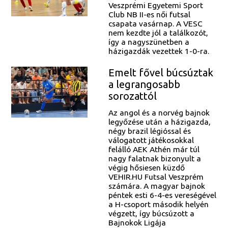
Veszprémi Egyetemi Sport
Club NB II-es női futsal
csapata vasárnap. A VESC
nem kezdte jól a találkozót,
így a nagyszünetben a
házigazdák vezettek 1-0-ra.
Emelt fővel búcsúztak
a legrangosabb
sorozattól
Az angol és a norvég bajnok
legyőzése után a házigazda,
négy brazil légióssal és
válogatott játékosokkal
felálló AEK Athén már túl
nagy falatnak bizonyult a
végig hősiesen küzdő
VEHIR.HU Futsal Veszprém
számára. A magyar bajnok
péntek esti 6-4-es vereségével
a H-csoport második helyén
végzett, így búcsúzott a
Bajnokok Ligája