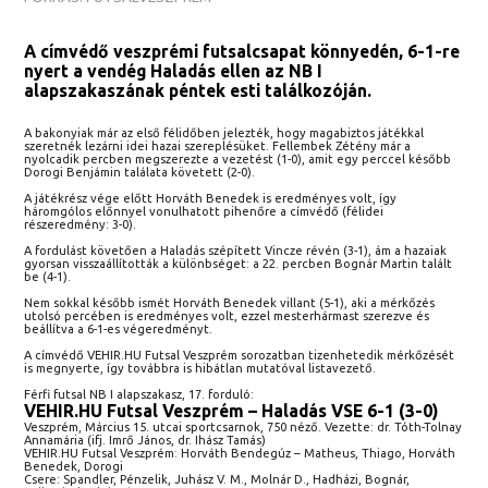
A címvédő veszprémi futsalcsapat könnyedén, 6-1-re
nyert a vendég Haladás ellen az NB I
alapszakaszának péntek esti találkozóján.
A bakonyiak már az első félidőben jelezték, hogy magabiztos játékkal
szeretnék lezárni idei hazai szereplésüket. Fellembek Zétény már a
nyolcadik percben megszerezte a vezetést (1-0), amit egy perccel később
Dorogi Benjámin találata követett (2-0).
A játékrész vége előtt Horváth Benedek is eredményes volt, így
háromgólos előnnyel vonulhatott pihenőre a címvédő (félidei
részeredmény: 3-0).
A fordulást követően a Haladás szépített Vincze révén (3-1), ám a hazaiak
gyorsan visszaállították a különbséget: a 22. percben Bognár Martin talált
be (4-1).
Nem sokkal később ismét Horváth Benedek villant (5-1), aki a mérkőzés
utolsó percében is eredményes volt, ezzel mesterhármast szerezve és
beállítva a 6-1-es végeredményt.
A címvédő VEHIR.HU Futsal Veszprém sorozatban tizenhetedik mérkőzését
is megnyerte, így továbbra is hibátlan mutatóval listavezető.
Férfi futsal NB I alapszakasz, 17. forduló:
VEHIR.HU Futsal Veszprém – Haladás VSE 6-1 (3-0)
Veszprém, Március 15. utcai sportcsarnok, 750 néző. Vezette: dr. Tóth-Tolnay
Annamária (ifj. Imrő János, dr. Ihász Tamás)
VEHIR.HU Futsal Veszprém: Horváth Bendegúz – Matheus, Thiago, Horváth
Benedek, Dorogi
Csere: Spandler, Pénzelik, Juhász V. M., Molnár D., Hadházi, Bognár,