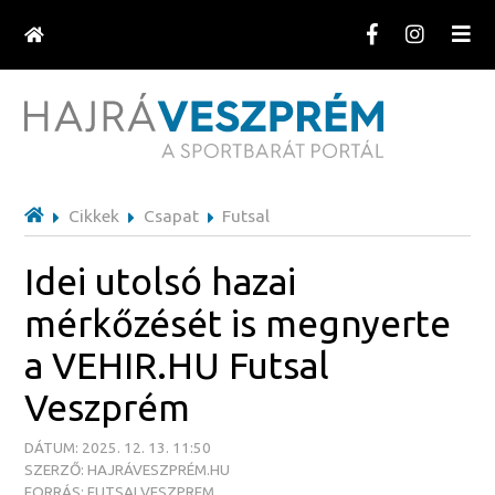
Cikkek
Csapat
Futsal
Idei utolsó hazai
mérkőzését is megnyerte
a VEHIR.HU Futsal
Veszprém
DÁTUM: 2025. 12. 13. 11:50
SZERZŐ: HAJRÁVESZPRÉM.HU
FORRÁS: FUTSALVESZPREM