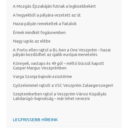
A Mozgás Éjszakáján futnak a legkisebbekért
A hegyekből a pályára vezetett az út
Hazai pályán remekeltek a fiatalok
Érmek mindkét fogásnemben
Nagy ugrás az elitbe
A Porto ellen rajtol a BL-ben a One Veszprém – hazai
pályán kezdődhet az újabb európai menetelés
Könnyek, vastaps és 49 gól – méltó búcsút kapott
Gasper Marguc Veszprémben
Varga Szonja bajnoki ezüstérme
Győzelemmel rajtolt a VSC Veszprém Zalaegerszegen!
Szeptemberben rajtol a Veszprém Városi Kispályás
Labdarúgó-bajnokság – már lehet nevezni
LEGFRISSEBB HÍREINK