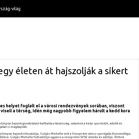
szág-világ
gy életen át hajszolják a sikert
s helyet foglalt el a városi rendezvények sorában, viszont
viseli a térség, idén még nagyobb figyelem hárult a kedd kora
limpiai bajnok gondolatait hallhatta a közönség, valamint a helyi sportolók, edzők és
jakat is megkapták.
 olimpiai bajnok öttusázója, Gulyás Michelle volt a Veszprém városi sportgála díszvendége,
ötődése. Gulyás Michelle futóedzője ugyanis a veszprémi SVSE elnöke és edzője, Tóthné