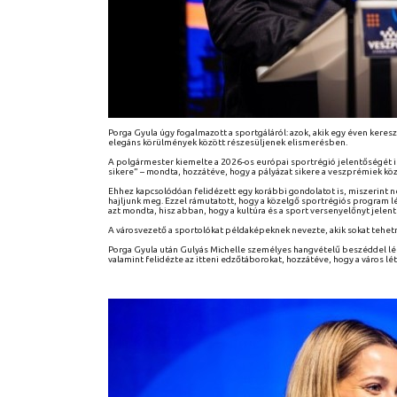
Porga Gyula úgy fogalmazott a sportgáláról: azok, akik egy éven keres
elegáns körülmények között részesüljenek elismerésben.
A polgármester kiemelte a 2026-os európai sportrégió jelentőségét 
sikere” – mondta, hozzátéve, hogy a pályázat sikere a veszprémiek k
Ehhez kapcsolódóan felidézett egy korábbi gondolatot is, miszerint 
hajljunk meg. Ezzel rámutatott, hogy a közelgő sportrégiós program 
azt mondta, hisz abban, hogy a kultúra és a sport versenyelőnyt jelent
A városvezető a sportolókat példaképeknek nevezte, akik sokat tehe
Porga Gyula után Gulyás Michelle személyes hangvételű beszéddel lé
valamint felidézte az itteni edzőtáborokat, hozzátéve, hogy a város lé