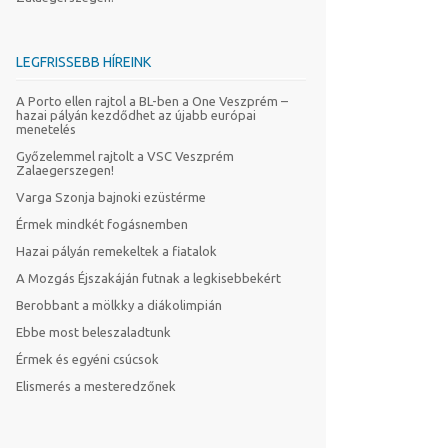
LEGFRISSEBB HÍREINK
A Porto ellen rajtol a BL-ben a One Veszprém –
hazai pályán kezdődhet az újabb európai
menetelés
Győzelemmel rajtolt a VSC Veszprém
Zalaegerszegen!
Varga Szonja bajnoki ezüstérme
Érmek mindkét fogásnemben
Hazai pályán remekeltek a fiatalok
A Mozgás Éjszakáján futnak a legkisebbekért
Berobbant a mölkky a diákolimpián
Ebbe most beleszaladtunk
Érmek és egyéni csúcsok
Elismerés a mesteredzőnek