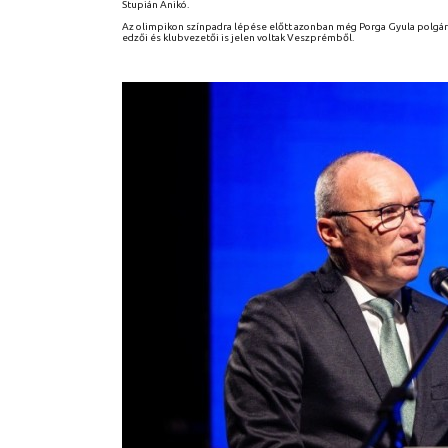
Stupián Anikó.
Az olimpikon színpadra lépése előtt azonban még Porga Gyula polgárm
edzői és klubvezetői is jelen voltak Veszprémből.