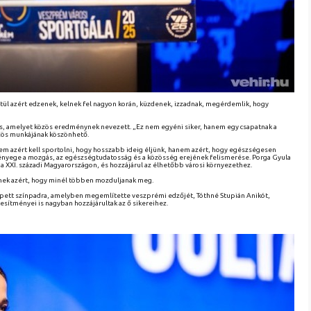
ztül azért edzenek, kelnek fel nagyon korán, küzdenek, izzadnak, megérdemlik, hogy
is, amelyet közös eredménynek nevezett. „Ez nem egyéni siker, hanem egy csapatnak a
özös munkájának köszönhető.
nem azért kell sportolni, hogy hosszabb ideig éljünk, hanem azért, hogy egészségesen
lényege a mozgás, az egészségtudatosság és a közösség erejének felismerése. Porga Gyula
 a XXI. századi Magyarországon, és hozzájárul az élhetőbb városi környezethez.
tnek azért, hogy minél többen mozduljanak meg.
pett színpadra, amelyben megemlítette veszprémi edzőjét, Tóthné Stupián Anikót,
tesítményei is nagyban hozzájárultak az ő sikereihez.