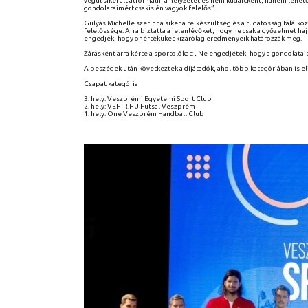
végül sikerült átformálni a helyzetet és nem kudarcként, hanem lehető
gondolataimért csakis én vagyok felelős”.
Gulyás Michelle szerint a siker a felkészültség és a tudatosság találk
felelőssége. Arra biztatta a jelenlévőket, hogy ne csak a győzelmet 
engedjék, hogy önértéküket kizárólag eredményeik határozzák meg.
Zárásként arra kérte a sportolókat: „Ne engedjétek, hogy a gondolata
A beszédek után következtek a díjátadók, ahol több kategóriában is el
Csapat kategória
3. hely: Veszprémi Egyetemi Sport Club
2. hely: VEHIR.HU Futsal Veszprém
1. hely: One Veszprém Handball Club