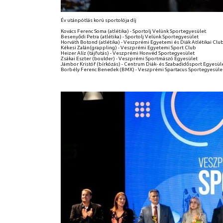
Év utánpótlás korú sportolója díj
Kovács Ferenc Soma (atlétika) - Sportolj Velünk Sportegyesület
Besenyődi Petra (atlétika) - Sportolj Velünk Sportegyesület
Horváth Botond (atlétika) - Veszprémi Egyetemi és Diák Atlétikai Clu
Kékesi Zalán(grappling) - Veszprémi Egyetemi Sport Club
Heizer Alíz (tájfutás) - Veszprémi Honvéd Sportegyesület
Zsákai Eszter (boulder) - Veszprémi Sportmászó Egyesület
Jámbor Kristóf (bírkózás) - Centrum Diák- és Szabadidősport Egyesül
Borbély Ferenc Benedek (BMX) - Veszprémi Spartacus Sportegyesüle