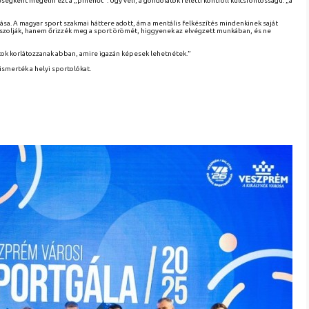
ségként megélni ezt a „pihenőt”. Úgy véli, a gondolatok feletti kontroll kulcsfontosságú: „a
ozása. A magyar sport szakmai háttere adott, ám a mentális felkészítés mindenkinek saját
hajszolják, hanem őrizzék meg a sport örömét, higgyenek az elvégzett munkában, és ne
itok korlátozzanak abban, amire igazán képesek lehetnétek.”
ismerték a helyi sportolókat.