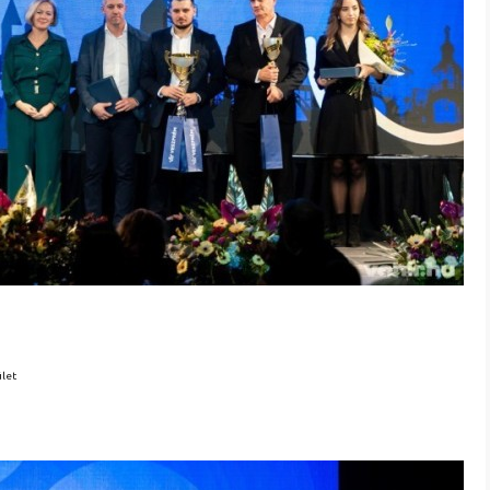
b
b
ület