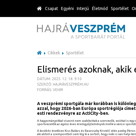
Csapat
Egyéni
Interjú
Életmód
Sportélet
Or
Cikkek
Sportélet
Elismerés azoknak, akik e
DÁTUM: 2025. 12. 18. 9:10
SZERZŐ: HAJRÁVESZPRÉM.HU
FORRÁS: VEHIR
A veszprémi sportgála már korábban is különlege
azzal, hogy 2026-ban Európa sportrégiója címet 
esti rendezvényre az ActiCity-ben.
A hagyományokkal viszont nem szakítottak a szervezők, ezúttal is egy o
sportvezetők az egész éves éremgyűjteményük mellé a városi sportdí
A korábbi években Kiss Balázs és Rasovszky Kristóf, idén pedig Párizs
aki abból a szempontból sem lóg ki a sorból, hogy neki is van helyi k