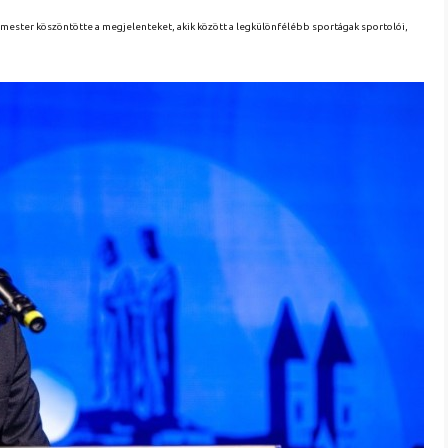
ester köszöntötte a megjelenteket, akik között a legkülönfélébb sportágak sportolói,