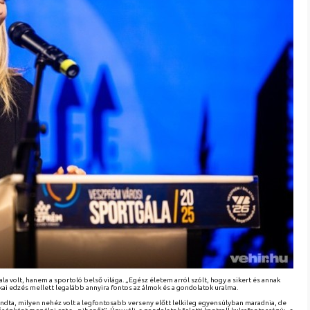
 volt, hanem a sportoló belső világa. „Egész életem arról szólt, hogy a sikert és annak
kai edzés mellett legalább annyira fontos az álmok és a gondolatok uralma.
ndta, milyen nehéz volt a legfontosabb verseny előtt lelkileg egyensúlyban maradnia, de