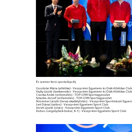
Év szenior korú sportolója díj
Gosztolai Mária (atlétika) - Veszprémi Egyetemi és Diák Atlétikai Clu
Vajky László (taekwondo) - Veszprémi Egyetemi és Diák Atlétikai Clu
Csonka Anikó (erőemelés) - TOP-GYM Sportegyesület
Sztanke József (erőemelés) - TOP-GYM Sportegyesület
Strommer László (terep akadályfutás) - Veszprémi Sportmászó Egyes
Leé Diána( tiatlon) - Veszprémi Egyetemi Sport Club
Imreh László (vívás) - Veszprémi Egyetemi Sport Club
Dobos Gergely(kick-boksz, K-1) - Veszprémi Egyetemi Sport Club