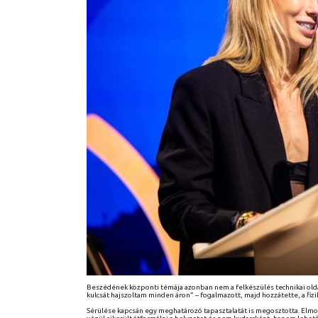
Beszédének központi témája azonban nem a felkészülés technikai oldala
kulcsát hajszoltam minden áron” – fogalmazott, majd hozzátette, a fizi
Sérülése kapcsán egy meghatározó tapasztalatát is megosztotta. Elmo