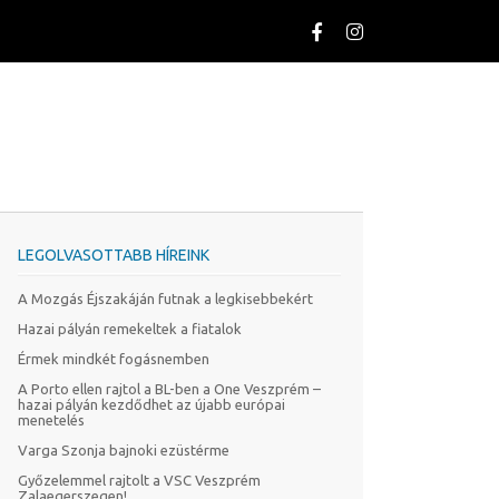
LEGOLVASOTTABB HÍREINK
A Mozgás Éjszakáján futnak a legkisebbekért
Hazai pályán remekeltek a fiatalok
Érmek mindkét fogásnemben
A Porto ellen rajtol a BL-ben a One Veszprém –
hazai pályán kezdődhet az újabb európai
menetelés
Varga Szonja bajnoki ezüstérme
Győzelemmel rajtolt a VSC Veszprém
Zalaegerszegen!