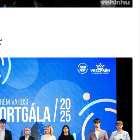
b
et
t