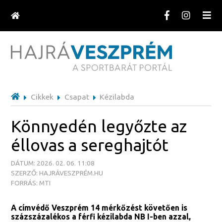
Cikkek
Csapat
Kézilabda
Könnyedén legyőzte az
éllovas a sereghajtót
DÁTUM: 2026. 02. 06. 11:08
SZERZŐ: HAJRÁVESZPRÉM.HU
FORRÁS: MTI
A címvédő Veszprém 14 mérkőzést követően is
százszázalékos a férfi kézilabda NB I-ben azzal,