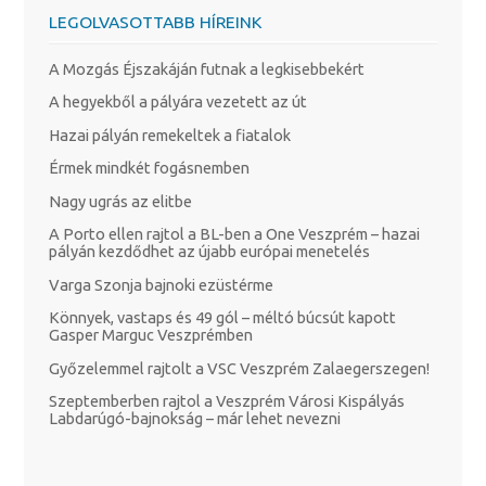
LEGOLVASOTTABB HÍREINK
A Mozgás Éjszakáján futnak a legkisebbekért
A hegyekből a pályára vezetett az út
Hazai pályán remekeltek a fiatalok
Érmek mindkét fogásnemben
Nagy ugrás az elitbe
A Porto ellen rajtol a BL-ben a One Veszprém – hazai
pályán kezdődhet az újabb európai menetelés
Varga Szonja bajnoki ezüstérme
Könnyek, vastaps és 49 gól – méltó búcsút kapott
Gasper Marguc Veszprémben
Győzelemmel rajtolt a VSC Veszprém Zalaegerszegen!
Szeptemberben rajtol a Veszprém Városi Kispályás
Labdarúgó-bajnokság – már lehet nevezni