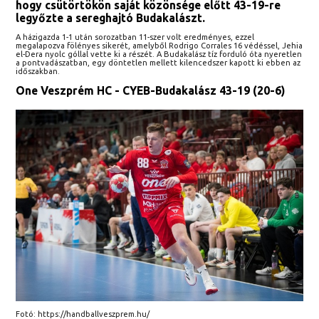
hogy csütörtökön saját közönsége előtt 43-19-re
legyőzte a sereghajtó Budakalászt.
A házigazda 1-1 után sorozatban 11-szer volt eredményes, ezzel
megalapozva fölényes sikerét, amelyből Rodrigo Corrales 16 védéssel, Jehia
el-Dera nyolc góllal vette ki a részét. A Budakalász tíz forduló óta nyeretlen
a pontvadászatban, egy döntetlen mellett kilencedszer kapott ki ebben az
időszakban.
One Veszprém HC - CYEB-Budakalász 43-19 (20-6)
Fotó: https://handballveszprem.hu/