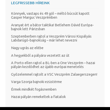
LEGFRISSEBB HÍREINK
Könnyek, vastaps és 49 gól – méltó búcsút kapott
Gasper Marguc Veszprémben
Aranyat ért a bátor taktika! Betlehem Dávid Európa-
bajnok lett Párizsban
Szeptemberben rajtol a Veszprém Városi Kispályás
Labdarúgó-bajnokság – már lehet nevezni
Nagy ugrás az elitbe
A hegyekből a pályára vezetett az út
A Porto ellen rajtol a BL-ben a One Veszprém – hazai
pályán kezdődhet az újabb európai menetelés
Győzelemmel rajtolt a VSC Veszprém Zalaegerszegen!
Varga Szonja bajnoki ezüstérme
Érmek mindkét fogásnemben
Hazai pályán remekeltek a fiatalok