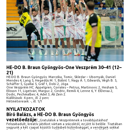
HE-DO B. Braun Gyöngyös-One Veszprém 30–41 (12–
21)
HE-DO B. Braun Gyöngyös: Marczika, Tomic, Skledar – Ubornyák, Daniel
Mendes 4, Lang 5, Hegedűs M. 1, Bálint 1, Nagy Á. 1, Edwards, Végh B. 5,
Schäffer 5, Gyallai 5, Gráf 1, Dobi 2, Jóga.
One Veszprém HC: Appelgren, Corrales – Petrus, Martinovic 2, Hesham 5,
Elísson 11, Ligetvári, Marguc 2, Cindric, Remili 4, Lenne 6, Y. ElDeraa 2,
Dodic, Pechmalbec 4, Adel 3, Ali Zein 2.
Kiállítások: 4 perc, ill. 2 perc
Hétméteresek: -, ill. 1/1
NYILATKOZATOK
Bíró Balázs, a HE-DO B. Braun Gyöngyös
vezetőedzője:
„Gratulálok a Veszprémnek a továbbjutáshoz!
Felszabadult, kreatív játékot vártam a srácoktól, ez jött ki belőle. Tisztában
vagyunk a két csapat közötti tudásbeli különbséggel, a vendégek sokkal