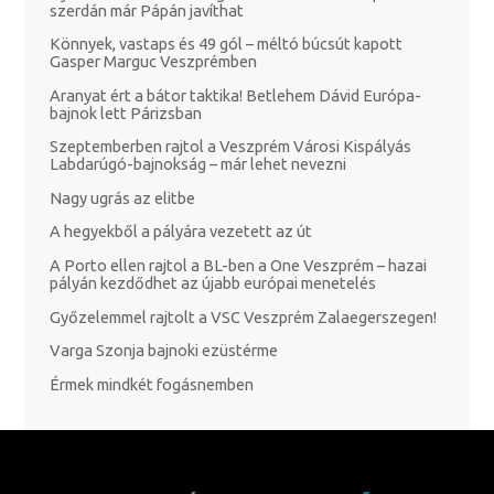
szerdán már Pápán javíthat
Könnyek, vastaps és 49 gól – méltó búcsút kapott
Gasper Marguc Veszprémben
Aranyat ért a bátor taktika! Betlehem Dávid Európa-
bajnok lett Párizsban
Szeptemberben rajtol a Veszprém Városi Kispályás
Labdarúgó-bajnokság – már lehet nevezni
Nagy ugrás az elitbe
A hegyekből a pályára vezetett az út
A Porto ellen rajtol a BL-ben a One Veszprém – hazai
pályán kezdődhet az újabb európai menetelés
Győzelemmel rajtolt a VSC Veszprém Zalaegerszegen!
Varga Szonja bajnoki ezüstérme
Érmek mindkét fogásnemben