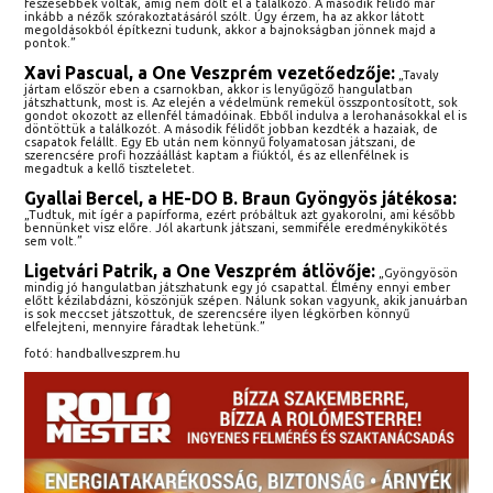
feszesebbek voltak, amíg nem dőlt el a találkozó. A második félidő már
inkább a nézők szórakoztatásáról szólt. Úgy érzem, ha az akkor látott
megoldásokból építkezni tudunk, akkor a bajnokságban jönnek majd a
pontok.”
Xavi Pascual, a One Veszprém vezetőedzője:
„Tavaly
jártam először eben a csarnokban, akkor is lenyűgöző hangulatban
játszhattunk, most is. Az elején a védelmünk remekül összpontosított, sok
gondot okozott az ellenfél támadóinak. Ebből indulva a lerohanásokkal el is
döntöttük a találkozót. A második félidőt jobban kezdték a hazaiak, de
csapatok felállt. Egy Eb után nem könnyű folyamatosan játszani, de
szerencsére profi hozzáállást kaptam a fiúktól, és az ellenfélnek is
megadtuk a kellő tiszteletet.
Gyallai Bercel, a HE-DO B. Braun Gyöngyös játékosa:
„Tudtuk, mit ígér a papírforma, ezért próbáltuk azt gyakorolni, ami később
bennünket visz előre. Jól akartunk játszani, semmiféle eredménykikötés
sem volt.”
Ligetvári Patrik, a One Veszprém átlövője:
„Gyöngyösön
mindig jó hangulatban játszhatunk egy jó csapattal. Élmény ennyi ember
előtt kézilabdázni, köszönjük szépen. Nálunk sokan vagyunk, akik januárban
is sok meccset játszottuk, de szerencsére ilyen légkörben könnyű
elfelejteni, mennyire fáradtak lehetünk.”
fotó: handballveszprem.hu