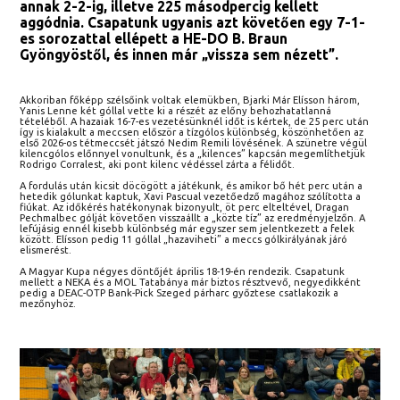
annak 2-2-ig, illetve 225 másodpercig kellett
aggódnia. Csapatunk ugyanis azt követően egy 7-1-
es sorozattal ellépett a HE-DO B. Braun
Gyöngyöstől, és innen már „vissza sem nézett”.
Akkoriban főképp szélsőink voltak elemükben, Bjarki Már Elísson három,
Yanis Lenne két góllal vette ki a részét az előny behozhatatlanná
tételéből. A hazaiak 16-7-es vezetésünknél időt is kértek, de 25 perc után
így is kialakult a meccsen először a tízgólos különbség, köszönhetően az
első 2026-os tétmeccsét játszó Nedim Remili lövésének. A szünetre végül
kilencgólos előnnyel vonultunk, és a „kilences” kapcsán megemlíthetjük
Rodrigo Corralest, aki pont kilenc védéssel zárta a félidőt.
A fordulás után kicsit döcögött a játékunk, és amikor bő hét perc után a
hetedik gólunkat kaptuk, Xavi Pascual vezetőedző magához szólította a
fiúkat. Az időkérés hatékonynak bizonyult, öt perc elteltével, Dragan
Pechmalbec gólját követően visszaállt a „közte tíz” az eredményjelzőn. A
lefújásig ennél kisebb különbség már egyszer sem jelentkezett a felek
között. Elísson pedig 11 góllal „hazaviheti” a meccs gólkirályának járó
elismerést.
A Magyar Kupa négyes döntőjét április 18-19-én rendezik. Csapatunk
mellett a NEKA és a MOL Tatabánya már biztos résztvevő, negyedikként
pedig a DEAC-OTP Bank-Pick Szeged párharc győztese csatlakozik a
mezőnyhöz.