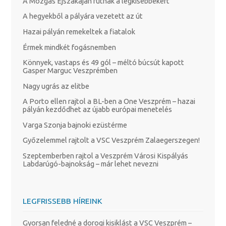
A Mozgás Éjszakáján futnak a legkisebbekért
A hegyekből a pályára vezetett az út
Hazai pályán remekeltek a fiatalok
Érmek mindkét fogásnemben
Könnyek, vastaps és 49 gól – méltó búcsút kapott
Gasper Marguc Veszprémben
Nagy ugrás az elitbe
A Porto ellen rajtol a BL-ben a One Veszprém – hazai
pályán kezdődhet az újabb európai menetelés
Varga Szonja bajnoki ezüstérme
Győzelemmel rajtolt a VSC Veszprém Zalaegerszegen!
Szeptemberben rajtol a Veszprém Városi Kispályás
Labdarúgó-bajnokság – már lehet nevezni
LEGFRISSEBB HÍREINK
Gyorsan feledné a dorogi kisiklást a VSC Veszprém –