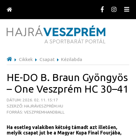
Cikkek
Csapat
Kézilabda
HE-DO B. Braun Gyöngyös
– One Veszprém HC 30–41
DÁTUM: 2026. 02. 11. 15:17
SZERZŐ: HAJRÁVESZPRÉM.HU
FORRÁS: VESZPREMHANDBALL
Ha esetleg valakiben kétség támadt azt illetően,
melyik csapat jut be a Magyar Kupa Final Fourjába,