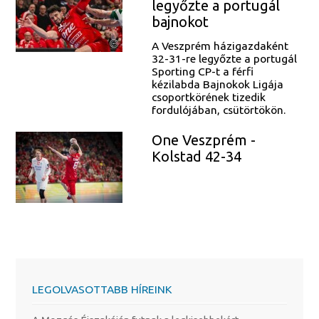
legyőzte a portugál
bajnokot
A Veszprém házigazdaként
32-31-re legyőzte a portugál
Sporting CP-t a férfi
kézilabda Bajnokok Ligája
csoportkörének tizedik
fordulójában, csütörtökön.
One Veszprém -
Kolstad 42-34
LEGOLVASOTTABB HÍREINK