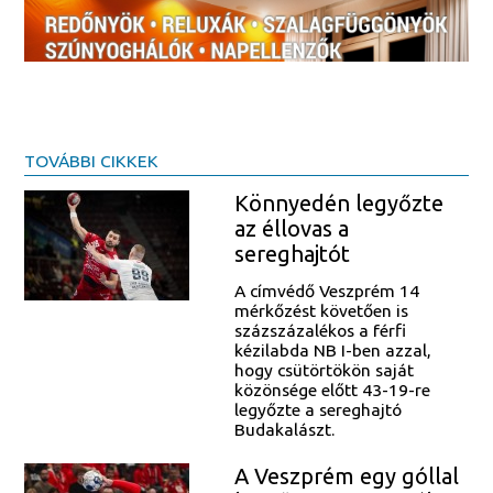
TOVÁBBI CIKKEK
Könnyedén legyőzte
az éllovas a
sereghajtót
A címvédő Veszprém 14
mérkőzést követően is
százszázalékos a férfi
kézilabda NB I-ben azzal,
hogy csütörtökön saját
közönsége előtt 43-19-re
legyőzte a sereghajtó
Budakalászt.
A Veszprém egy góllal