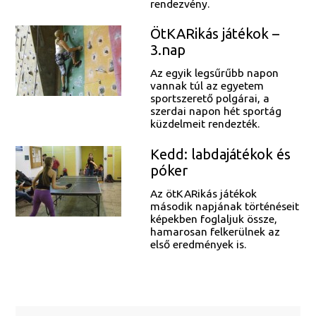
rendezvény.
ÖtKARikás játékok –
3.nap
Az egyik legsűrűbb napon
vannak túl az egyetem
sportszerető polgárai, a
szerdai napon hét sportág
küzdelmeit rendezték.
Kedd: labdajátékok és
póker
Az ötKARikás játékok
második napjának történéseit
képekben foglaljuk össze,
hamarosan felkerülnek az
első eredmények is.