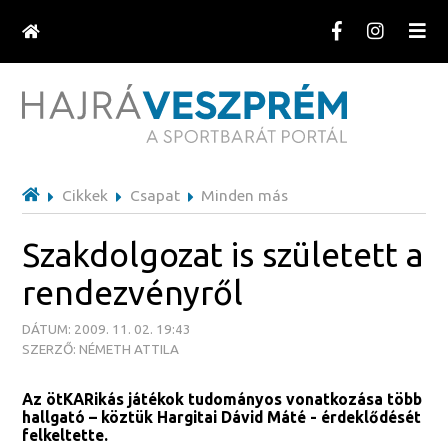
Cikkek
Csapat
Minden más
Szakdolgozat is született a
rendezvényről
DÁTUM: 2009. 11. 02. 19:43
SZERZŐ: NÉMETH ATTILA
Az ötKARikás játékok tudományos vonatkozása több
hallgató – köztük Hargitai Dávid Máté - érdeklődését
felkeltette.