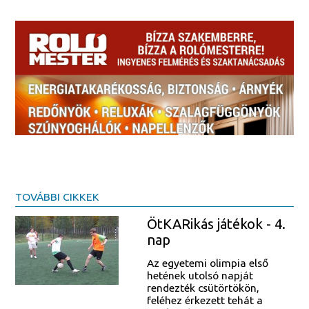
TOVÁBBI CIKKEK
ÖtKARikás játékok - 4.
nap
Az egyetemi olimpia első
hetének utolsó napját
rendezték csütörtökön,
feléhez érkezett tehát a