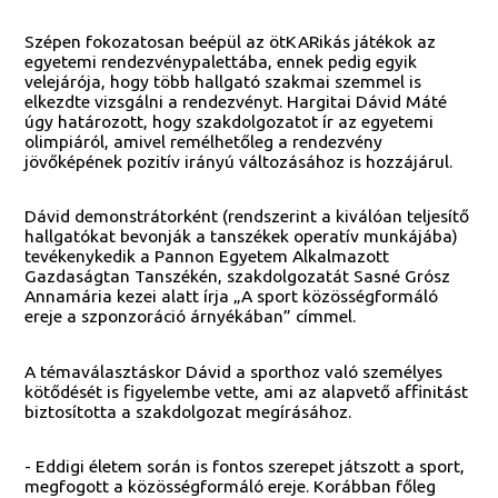
Szépen fokozatosan beépül az ötKARikás játékok az
egyetemi rendezvénypalettába, ennek pedig egyik
velejárója, hogy több hallgató szakmai szemmel is
elkezdte vizsgálni a rendezvényt. Hargitai Dávid Máté
úgy határozott, hogy szakdolgozatot ír az egyetemi
olimpiáról, amivel remélhetőleg a rendezvény
jövőképének pozitív irányú változásához is hozzájárul.
Dávid demonstrátorként (rendszerint a kiválóan teljesítő
hallgatókat bevonják a tanszékek operatív munkájába)
tevékenykedik a Pannon Egyetem Alkalmazott
Gazdaságtan Tanszékén, szakdolgozatát Sasné Grósz
Annamária kezei alatt írja „A sport közösségformáló
ereje a szponzoráció árnyékában” címmel.
A témaválasztáskor Dávid a sporthoz való személyes
kötődését is figyelembe vette, ami az alapvető affinitást
biztosította a szakdolgozat megírásához.
- Eddigi életem során is fontos szerepet játszott a sport,
megfogott a közösségformáló ereje. Korábban főleg