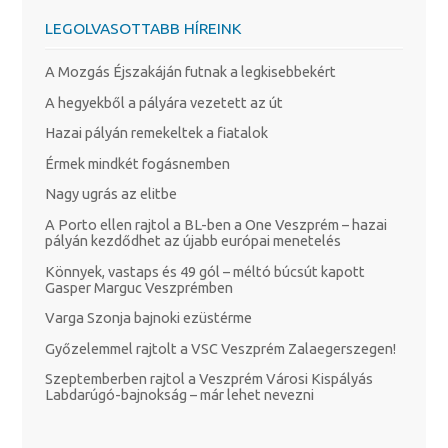
LEGOLVASOTTABB HÍREINK
A Mozgás Éjszakáján futnak a legkisebbekért
A hegyekből a pályára vezetett az út
Hazai pályán remekeltek a fiatalok
Érmek mindkét fogásnemben
Nagy ugrás az elitbe
A Porto ellen rajtol a BL-ben a One Veszprém – hazai
pályán kezdődhet az újabb európai menetelés
Könnyek, vastaps és 49 gól – méltó búcsút kapott
Gasper Marguc Veszprémben
Varga Szonja bajnoki ezüstérme
Győzelemmel rajtolt a VSC Veszprém Zalaegerszegen!
Szeptemberben rajtol a Veszprém Városi Kispályás
Labdarúgó-bajnokság – már lehet nevezni