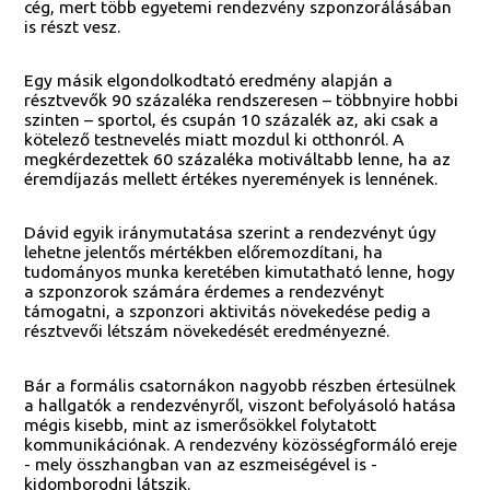
cég, mert több egyetemi rendezvény szponzorálásában
is részt vesz.
Egy másik elgondolkodtató eredmény alapján a
résztvevők 90 százaléka rendszeresen – többnyire hobbi
szinten – sportol, és csupán 10 százalék az, aki csak a
kötelező testnevelés miatt mozdul ki otthonról. A
megkérdezettek 60 százaléka motiváltabb lenne, ha az
éremdíjazás mellett értékes nyeremények is lennének.
Dávid egyik iránymutatása szerint a rendezvényt úgy
lehetne jelentős mértékben előremozdítani, ha
tudományos munka keretében kimutatható lenne, hogy
a szponzorok számára érdemes a rendezvényt
támogatni, a szponzori aktivitás növekedése pedig a
résztvevői létszám növekedését eredményezné.
Bár a formális csatornákon nagyobb részben értesülnek
a hallgatók a rendezvényről, viszont befolyásoló hatása
mégis kisebb, mint az ismerősökkel folytatott
kommunikációnak. A rendezvény közösségformáló ereje
- mely összhangban van az eszmeiségével is -
kidomborodni látszik.