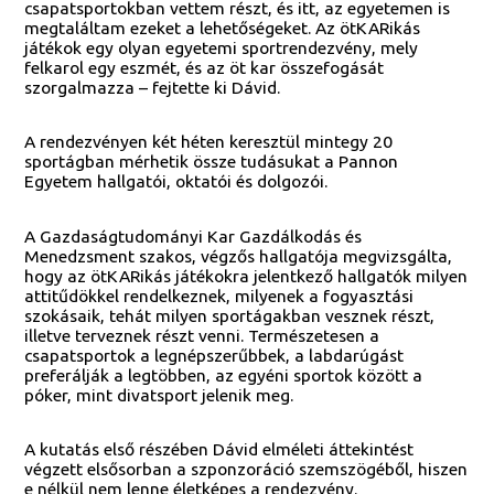
csapatsportokban vettem részt, és itt, az egyetemen is
megtaláltam ezeket a lehetőségeket. Az ötKARikás
játékok egy olyan egyetemi sportrendezvény, mely
felkarol egy eszmét, és az öt kar összefogását
szorgalmazza – fejtette ki Dávid.
A rendezvényen két héten keresztül mintegy 20
sportágban mérhetik össze tudásukat a Pannon
Egyetem hallgatói, oktatói és dolgozói.
A Gazdaságtudományi Kar Gazdálkodás és
Menedzsment szakos, végzős hallgatója megvizsgálta,
hogy az ötKARikás játékokra jelentkező hallgatók milyen
attitűdökkel rendelkeznek, milyenek a fogyasztási
szokásaik, tehát milyen sportágakban vesznek részt,
illetve terveznek részt venni. Természetesen a
csapatsportok a legnépszerűbbek, a labdarúgást
preferálják a legtöbben, az egyéni sportok között a
póker, mint divatsport jelenik meg.
A kutatás első részében Dávid elméleti áttekintést
végzett elsősorban a szponzoráció szemszögéből, hiszen
e nélkül nem lenne életképes a rendezvény.