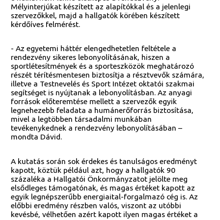
Mélyinterjúkat készített az alapítókkal és a jelenlegi
szervezőkkel, majd a hallgatók körében készített
kérdőíves felmérést.
- Az egyetemi háttér elengedhetetlen feltétele a
rendezvény sikeres lebonyolításának, hiszen a
sportlétesítmények és a sporteszközök meghatározó
részét térítésmentesen biztosítja a résztvevők számára,
illetve a Testnevelés és Sport Intézet oktatói szakmai
segítséget is nyújtanak a lebonyolításban. Az anyagi
források előteremtése mellett a szervezők egyik
legnehezebb feladata a humánerőforrás biztosítása,
mivel a legtöbben társadalmi munkában
tevékenykednek a rendezvény lebonyolításában –
mondta Dávid.
A kutatás során sok érdekes és tanulságos eredményt
kapott, köztük például azt, hogy a hallgatók 90
százaléka a Hallgatói Önkormányzatot jelölte meg
elsődleges támogatónak, és magas értéket kapott az
egyik legnépszerűbb energiaital-forgalmazó cég is. Az
előbbi eredmény részben valós, viszont az utóbbi
kevésbé, vélhetően azért kapott ilyen magas értéket a