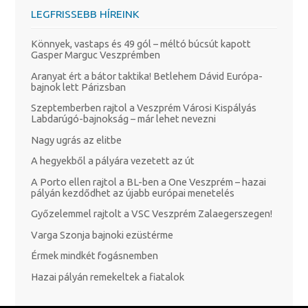
LEGFRISSEBB HÍREINK
Könnyek, vastaps és 49 gól – méltó búcsút kapott
Gasper Marguc Veszprémben
Aranyat ért a bátor taktika! Betlehem Dávid Európa-
bajnok lett Párizsban
Szeptemberben rajtol a Veszprém Városi Kispályás
Labdarúgó-bajnokság – már lehet nevezni
Nagy ugrás az elitbe
A hegyekből a pályára vezetett az út
A Porto ellen rajtol a BL-ben a One Veszprém – hazai
pályán kezdődhet az újabb európai menetelés
Győzelemmel rajtolt a VSC Veszprém Zalaegerszegen!
Varga Szonja bajnoki ezüstérme
Érmek mindkét fogásnemben
Hazai pályán remekeltek a fiatalok