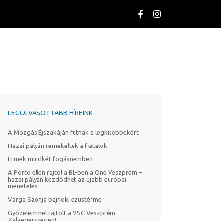
LEGOLVASOTTABB HÍREINK
A Mozgás Éjszakáján futnak a legkisebbekért
Hazai pályán remekeltek a fiatalok
Érmek mindkét fogásnemben
A Porto ellen rajtol a BL-ben a One Veszprém –
hazai pályán kezdődhet az újabb európai
menetelés
Varga Szonja bajnoki ezüstérme
Győzelemmel rajtolt a VSC Veszprém
Zalaegerszegen!