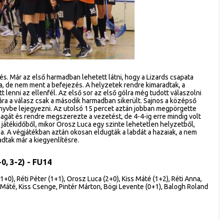
. Már az első harmadban lehetett látni, hogy a Lizards csapata
bda, de nem ment a befejezés. A helyzetek rendre kimaradtak, a
 lenni az ellenfél. Az első sor az első gólra még tudott válaszolni
ára a válasz csak a második harmadban sikerült. Sajnos a középső
nyvbe lejegyezni. Az utolsó 15 percet aztán jobban megpörgette
gát és rendre megszerezte a vezetést, de 4-4-ig erre mindig volt
 a játékidőből, mikor Orosz Luca egy szinte lehetetlen helyzetből,
ba. A végjátékban aztán okosan eldugták a labdát a hazaiak, a nem
adtak már a kiegyenlítésre.
-0, 3-2) - FU14
+0), Réti Péter (1+1), Orosz Luca (2+0), Kiss Máté (1+2), Réti Anna,
 Máté, Kiss Csenge, Pintér Márton, Bögi Levente (0+1), Balogh Roland