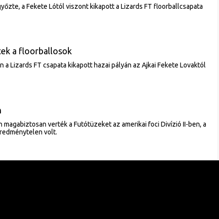
yőzte, a Fekete Lótól viszont kikapott a Lizards FT floorballcsapata
ek a floorballosok
an a Lizards FT csapata kikapott hazai pályán az Ajkai Fekete Lovaktól
n
magabiztosan verték a Futótüzeket az amerikai foci Divízió II-ben, a
redménytelen volt.