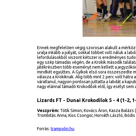
Ennek megfelelően végig szorosan alakult a mérkőzés
uralja inkább a pályát, sokkal többet volt náluk a la
lefordulásokból viszont kétszer is eredményes tudott
egy szép támadás végén, de a Krokik második találat
játékrészben több eseményt nem kellett a jegyzőkö
mindkét együttes. A Gyíkok első sora összeszedte ma
válasza a Krokiknak. Alig több mint 2 perc volt hátra
váratlanul, nagyon pontosan juttatta a labdát a kapu
nagy elánnal támadó Krokodilok elől, így esélyt sem 
Lizards FT - Dunai Krokodilok 5 - 4 (1-2, 1
Veszprém:
Tótik Simon, Kovács Áron, Kasza Balázs (1
Trombitás Anna, Kiss Csongor, Horváth László, Bódis
Forrás:
trampolin.hu