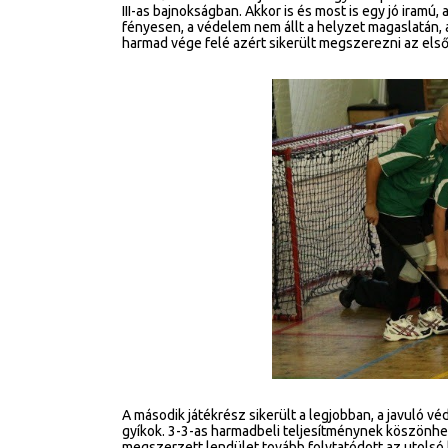
III-as bajnokságban. Akkor is és most is egy jó iram
fényesen, a védelem nem állt a helyzet magaslatán, a
harmad vége felé azért sikerült megszerezni az első
A második játékrész sikerült a legjobban, a javuló 
gyíkok. 3-3-as harmadbeli teljesítménynek köszönhe
megszerzett lendület tovább folytatódott az utolsó 