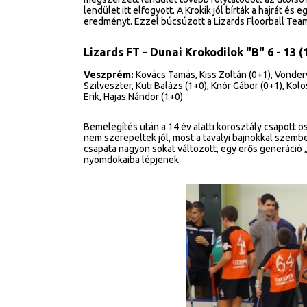
lendület itt elfogyott. A Krokik jól bírták a hajrát és
eredményt. Ezzel búcsúzott a Lizards Floorball Tea
Lizards FT - Dunai Krokodilok "B" 6 - 13 (1
Veszprém:
Kovács Tamás, Kiss Zoltán (0+1), Vondervis
Szilveszter, Kuti Balázs (1+0), Knór Gábor (0+1), Kol
Erik, Hajas Nándor (1+0)
Bemelegítés után a 14 év alatti korosztály csapott ö
nem szerepeltek jól, most a tavalyi bajnokkal szembe
csapata nagyon sokat változott, egy erős generáció „
nyomdokaiba lépjenek.