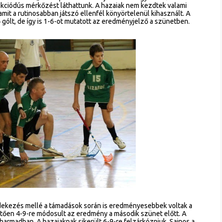
ú, akciódús mérkőzést láthattunk. A hazaiak nem kezdtek valami
mit a rutinosabban játszó ellenfél könyörtelenül kihasznált. A
 gólt, de így is 1-6-ot mutatott az eredményjelző a szünetben.
védekezés mellé a támadások során is eredményesebbek voltak a
tően 4-9-re módosult az eredmény a második szünet előtt. A
harmadban. A hazaiaknak sikerült 6-9-re felzárkózniuk. Sajnos a