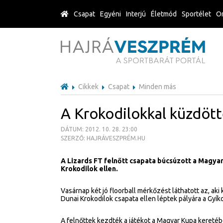
Csapat
Egyéni
Interjú
Életmód
Sportélet
Or
Cikkek
Csapat
Minden más
A Krokodilokkal küzdöt
DÁTUM: 2012. 10. 28. 23:00
SZERZŐ: HAJRÁVESZPRÉM.HU
A Lizards FT felnőtt csapata búcsúzott a Magya
Krokodilok ellen.
Vasárnap két jó floorball mérkőzést láthatott az, ak
Dunai Krokodilok csapata ellen léptek pályára a Gyík
A felnőttek kezdték a játékot a Magyar Kupa keretéb