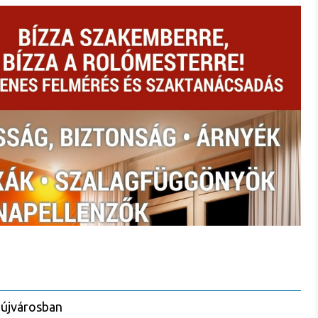
aújvárosban