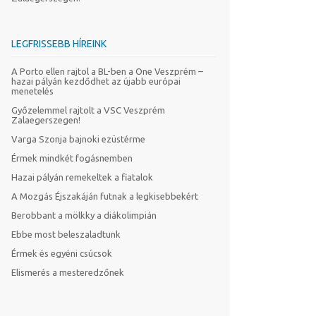
LEGFRISSEBB HÍREINK
A Porto ellen rajtol a BL-ben a One Veszprém –
hazai pályán kezdődhet az újabb európai
menetelés
Győzelemmel rajtolt a VSC Veszprém
Zalaegerszegen!
Varga Szonja bajnoki ezüstérme
Érmek mindkét fogásnemben
Hazai pályán remekeltek a fiatalok
A Mozgás Éjszakáján futnak a legkisebbekért
Berobbant a mölkky a diákolimpián
Ebbe most beleszaladtunk
Érmek és egyéni csúcsok
Elismerés a mesteredzőnek