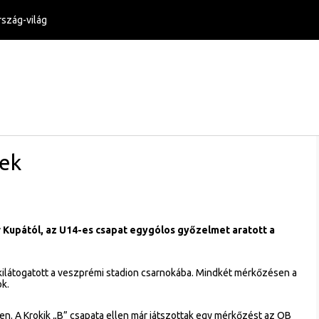
szág-világ
tek
r Kupától, az U14-es csapat egygólos győzelmet aratott a
i kilátogatott a veszprémi stadion csarnokába. Mindkét mérkőzésen a
ok.
en. A Krokik „B” csapata ellen már játszottak egy mérkőzést az OB