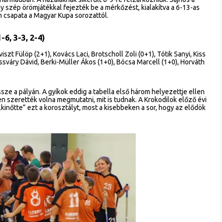
 egy szép örömjátékkal fejezték be a mérkőzést, kialakítva a 6-13-as
m csapata a Magyar Kupa sorozattól.
-6, 3-3, 2-4)
zt Fülöp (2+1), Kovács Laci, Brotscholl Zoli (0+1), Tótik Sanyi, Kiss
ossváry Dávid, Berki-Müller Ákos (1+0), Bócsa Marcell (1+0), Horváth
ssze a pályán. A gyíkok eddig a tabella első három helyezettje ellen
n szerették volna megmutatni, mit is tudnak. A Krokodilok előző évi
kinőtte” ezt a korosztályt, most a kisebbeken a sor, hogy az elődök