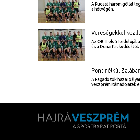
A Rudast három góllal leg
a hétvégén.
Vereségekkel kezdt
Az OB III első fordulójáb
és a Dunai Krokodiloktól.
Pont nélkül Zalába
A Ragadozók hazai pályán 
veszprémi támadójáték e