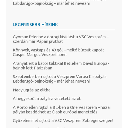
Labdarúgó-bajnokság – már lehet nevezni
LEGFRISSEBB HÍREINK
Gyorsan feledné a dorogi kisiklást a VSC Veszprém –
szerdán már Pápán javíthat
Könnyek, vastaps és 49 gól – méltó búcsút kapott
Gasper Marguc Veszprémben
Aranyat ért a bátor taktika! Betlehem Dávid Európa-
bajnok lett Párizsban
Szeptemberben rajtol a Veszprém Városi Kispályás
Labdarúgó-bajnokság – már lehet nevezni
Nagy ugrás az elitbe
A hegyekből a pályára vezetett az út
A Porto ellen rajtol a BL-ben a One Veszprém – hazai
pályán kezdődhet az újabb európai menetelés
Győzelemmel rajtolt a VSC Veszprém Zalaegerszegen!