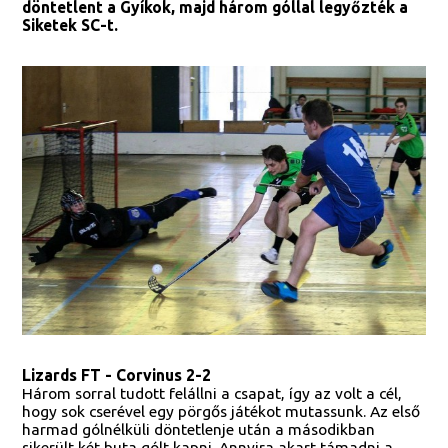
döntetlent a Gyíkok, majd három góllal legyőzték a
Siketek SC-t.
Lizards FT - Corvinus 2-2
Három sorral tudott felállni a csapat, így az volt a cél,
hogy sok cserével egy pörgős játékot mutassunk. Az első
harmad gólnélküli döntetlenje után a másodikban
sikerült két buta gólt kapni. Annyira akart támadni a