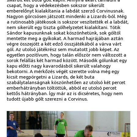
csapat, hogy a védekezésben sokszor sikerült
emberelőnyt kialakítania a labdát szerző Corvinusnak.
Nagyon görcsösen játszott mindenki a Lizards-ból. Még
a rutinosabb játékosok is sokszor veszítették el a labdát,
nem sikerült egy tiszta gólhelyzetet kialakítani. Tótik
Sándor kapusunknak sokat köszönhetünk, sok góltól
mentette meg a gyíkokat. A harmad hajrájában aztán
végre összejött a két edző összjátékából a várva várt
gól. Az utolsó játékrész sem mutatott jobb képet. Az
egyetlen pozitívum, hogy talán először nem változott a
sorok felállás két harmad között. Második gólunkat egy
kapu előtti nagy kavarodásból sikerült valahogy
bekotorni. A mérkőzés végét szerette volna még egy
kicsit megpörgetni a Lizards, de két buta
szabálytalanságnak köszönhetően az utolsó két percet
emberhátrányban töltöttük, abból ez utolsó percet
kettős hátrányban. Így már az is dicséretes, hogy nem
tudott újabb gólt szerezni a Corvinus.