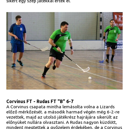
sikert egy szép játékkal érték el.
Corvinus FT - Rudas FT "B" 6-7
A Corvinus csapata mintha lemásolta volna a Lizards
előző mérkőzését. a második harmad végén még 6-2-re
vezettek, majd az utolsó játékrész hajrájára sikerült az
előnyüket nullára olvasztani. A Rudas nagyon küzdött,
mindent megtettek a győzelem érdekében, de a Corvinus