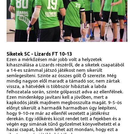
Siketek SC - Lizards FT 10-13
Ezen a mérkőzésen már jobb volt a helyzetek
kihasználása a Lizards részéről, de a siketek csapatából
a 14-es számmal játszó játékost nem sikerült
semlegesíteni. Szinte az összes gólt Ő szerezte. Még
mindig nagyon elől maradt a támadó sor, nem zártak
vissza, a hátvédek is többször hibáztak a labda
felhozatala során, szinte gólpasszt adva az ellenfélnek.
Ezen mindenképp javítani kell a jövőben, mert a
kapkodós játék majdnem megbosszulta magát. 9-5-ös
előnyt sikerült a harmadik harmadban úgy leépíteni,
hogy 9-10-re már az ellenfél vezetett a játékrész
derekán. Egy időkérés kicsit rendet tett a fejekben és a
végén egy simának tűnő győzelmet könyvelhetett el a
hazai csapat, bár nem lehet azt mondani, hogy ezt a