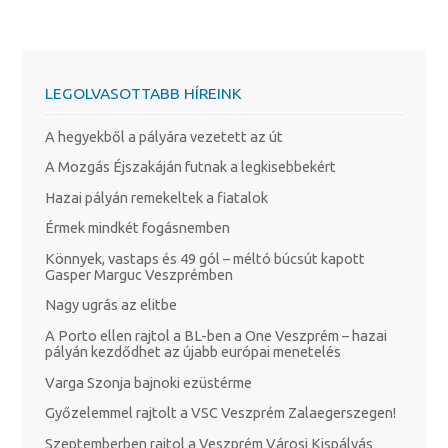
LEGOLVASOTTABB HÍREINK
A hegyekből a pályára vezetett az út
A Mozgás Éjszakáján futnak a legkisebbekért
Hazai pályán remekeltek a fiatalok
Érmek mindkét fogásnemben
Könnyek, vastaps és 49 gól – méltó búcsút kapott
Gasper Marguc Veszprémben
Nagy ugrás az elitbe
A Porto ellen rajtol a BL-ben a One Veszprém – hazai
pályán kezdődhet az újabb európai menetelés
Varga Szonja bajnoki ezüstérme
Győzelemmel rajtolt a VSC Veszprém Zalaegerszegen!
Szeptemberben rajtol a Veszprém Városi Kispályás