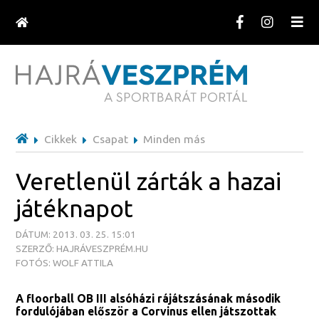
Cikkek
Csapat
Minden más
Veretlenül zárták a hazai
játéknapot
DÁTUM: 2013. 03. 25. 15:01
SZERZŐ: HAJRÁVESZPRÉM.HU
FOTÓS: WOLF ATTILA
A floorball OB III alsóházi rájátszásának második
fordulójában először a Corvinus ellen játszottak