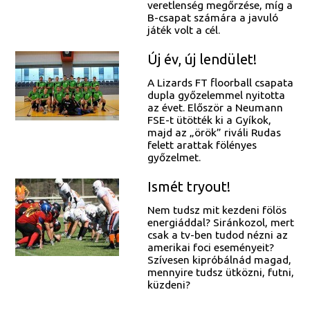
veretlenség megőrzése, míg a
B-csapat számára a javuló
játék volt a cél.
Új év, új lendület!
A Lizards FT floorball csapata
dupla győzelemmel nyitotta
az évet. Először a Neumann
FSE-t ütötték ki a Gyíkok,
majd az „örök” riváli Rudas
felett arattak fölényes
győzelmet.
Ismét tryout!
Nem tudsz mit kezdeni fölös
energiáddal? Siránkozol, mert
csak a tv-ben tudod nézni az
amerikai foci eseményeit?
Szívesen kipróbálnád magad,
mennyire tudsz ütközni, futni,
küzdeni?