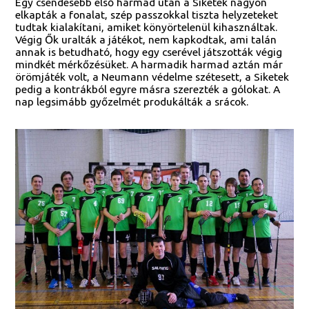
Egy csendesebb első harmad után a Siketek nagyon
elkapták a fonalat, szép passzokkal tiszta helyzeteket
tudtak kialakítani, amiket könyörtelenül kihasználtak.
Végig Ők uralták a játékot, nem kapkodtak, ami talán
annak is betudható, hogy egy cserével játszották végig
mindkét mérkőzésüket. A harmadik harmad aztán már
örömjáték volt, a Neumann védelme szétesett, a Siketek
pedig a kontrákból egyre másra szerezték a gólokat. A
nap legsimább győzelmét produkálták a srácok.