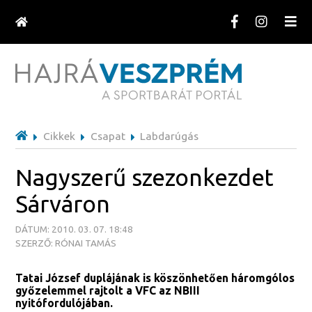
Cikkek
Csapat
Labdarúgás
Nagyszerű szezonkezdet
Sárváron
DÁTUM: 2010. 03. 07. 18:48
SZERZŐ: RÓNAI TAMÁS
Tatai József duplájának is köszönhetően háromgólos
győzelemmel rajtolt a VFC az NBIII
nyitófordulójában.