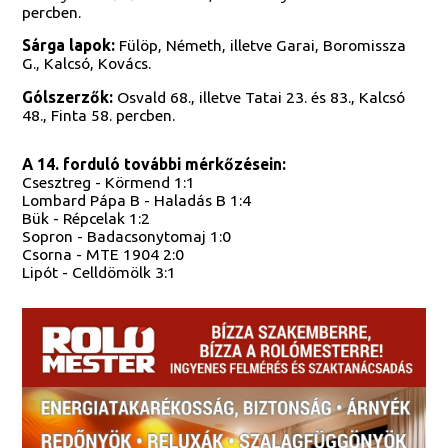
percben.
Sárga lapok:
Fülöp, Németh, illetve Garai, Boromissza
G., Kalcsó, Kovács.
Gólszerzők:
Osvald 68., illetve Tatai 23. és 83., Kalcsó
48., Finta 58. percben.
A 14. forduló további mérkőzésein:
Csesztreg - Körmend 1:1
Lombard Pápa B - Haladás B 1:4
Bük - Répcelak 1:2
Sopron - Badacsonytomaj 1:0
Csorna - MTE 1904 2:0
Lipót - Celldömölk 3:1