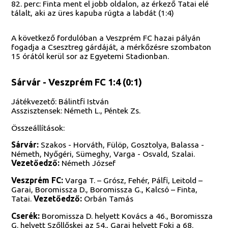
82. perc: Finta ment el jobb oldalon, az érkező Tatai elé
tálalt, aki az üres kapuba rúgta a labdát (1:4)
A következő fordulóban a Veszprém FC hazai pályán
fogadja a Csesztreg gárdáját, a mérkőzésre szombaton
15 órától kerül sor az Egyetemi Stadionban.
Sárvár - Veszprém FC 1:4 (0:1)
Játékvezető: Bálintfi István
Asszisztensek: Németh L., Péntek Zs.
Összeállítások:
Sárvár:
Szakos - Horváth, Fülöp, Gosztolya, Balassa -
Németh, Nyőgéri, Sümeghy, Varga - Osvald, Szalai.
Vezetőedző:
Németh József
Veszprém FC:
Varga T. – Grósz, Fehér, Pálfi, Leitold –
Garai, Boromissza D., Boromissza G., Kalcsó – Finta,
Tatai.
Vezetőedző:
Orbán Tamás
Cserék:
Boromissza D. helyett Kovács a 46., Boromissza
G. helyett Szőllőskei az 54., Garai helyett Foki a 68.