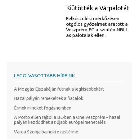
Kiütötték a Várpalotát
Felkészülési mérkőzésen
ötgólos győzelmet aratott a
Veszprém FC a szintén NBIII-
as palotaiak ellen.
LEGOLVASOTTABB HÍREINK
A Mozgás Éjszakáján futnak a legkisebbekért
Hazai pályán remekeltek a fiatalok
Érmek mindkét fogásnemben
A Porto ellen rajtol a BL-ben a One Veszprém – hazai
pályán kezdődhet az újabb európai menetelés
Varga Szonja bajnoki ezüstérme