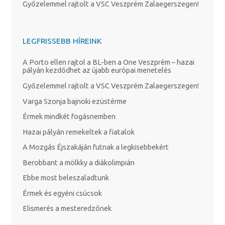
Győzelemmel rajtolt a VSC Veszprém Zalaegerszegen!
LEGFRISSEBB HÍREINK
A Porto ellen rajtol a BL-ben a One Veszprém – hazai
pályán kezdődhet az újabb európai menetelés
Győzelemmel rajtolt a VSC Veszprém Zalaegerszegen!
Varga Szonja bajnoki ezüstérme
Érmek mindkét fogásnemben
Hazai pályán remekeltek a fiatalok
A Mozgás Éjszakáján futnak a legkisebbekért
Berobbant a mölkky a diákolimpián
Ebbe most beleszaladtunk
Érmek és egyéni csúcsok
Elismerés a mesteredzőnek