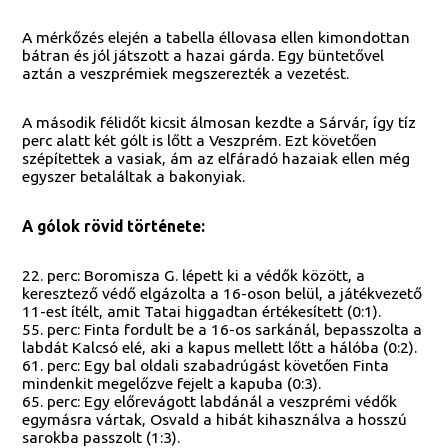
A mérkőzés elején a tabella éllovasa ellen kimondottan
bátran és jól játszott a hazai gárda. Egy büntetővel
aztán a veszprémiek megszerezték a vezetést.
A második félidőt kicsit álmosan kezdte a Sárvár, így tíz
perc alatt két gólt is lőtt a Veszprém. Ezt követően
szépítettek a vasiak, ám az elfáradó hazaiak ellen még
egyszer betaláltak a bakonyiak.
A gólok rövid története:
22. perc: Boromisza G. lépett ki a védők között, a
keresztező védő elgázolta a 16-oson belül, a játékvezető
11-est ítélt, amit Tatai higgadtan értékesített (0:1).
55. perc: Finta fordult be a 16-os sarkánál, bepasszolta a
labdát Kalcsó elé, aki a kapus mellett lőtt a hálóba (0:2).
61. perc: Egy bal oldali szabadrúgást követően Finta
mindenkit megelőzve fejelt a kapuba (0:3).
65. perc: Egy előrevágott labdánál a veszprémi védők
egymásra vártak, Osvald a hibát kihasználva a hosszú
sarokba passzolt (1:3).