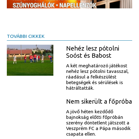
TOVÁBBI CIKKEK
Nehéz lesz pótolni
Soóst és Babost
A két meghatározó játékost
nehéz lesz pótolni tavasszal,
ráadásul a felkészülést
betegségek és sérülések is
hátráltatták.
Nem sikerült a főpróba
A jövő héten kezdődő
bajnokság előtti főpróbán
szerény döntetlent játszott a
Veszprém FC a Pápa második
csapata ellen.