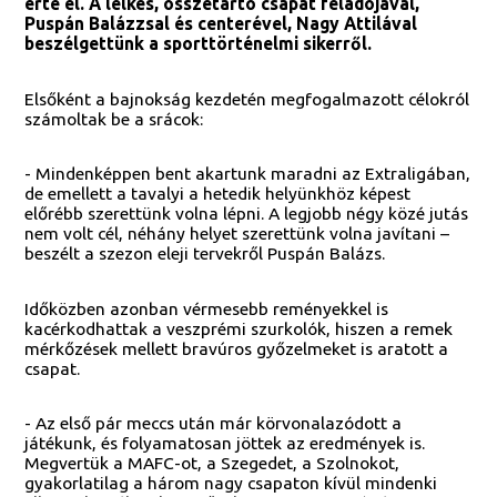
érte el. A lelkes, összetartó csapat feladójával,
Puspán Balázzsal és centerével, Nagy Attilával
beszélgettünk a sporttörténelmi sikerről.
Elsőként a bajnokság kezdetén megfogalmazott célokról
számoltak be a srácok:
- Mindenképpen bent akartunk maradni az Extraligában,
de emellett a tavalyi a hetedik helyünkhöz képest
előrébb szerettünk volna lépni. A legjobb négy közé jutás
nem volt cél, néhány helyet szerettünk volna javítani –
beszélt a szezon eleji tervekről Puspán Balázs.
Időközben azonban vérmesebb reményekkel is
kacérkodhattak a veszprémi szurkolók, hiszen a remek
mérkőzések mellett bravúros győzelmeket is aratott a
csapat.
- Az első pár meccs után már körvonalazódott a
játékunk, és folyamatosan jöttek az eredmények is.
Megvertük a MAFC-ot, a Szegedet, a Szolnokot,
gyakorlatilag a három nagy csapaton kívül mindenki