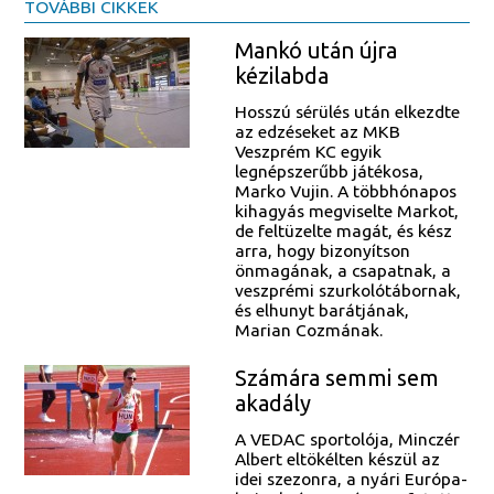
TOVÁBBI CIKKEK
Mankó után újra
kézilabda
Hosszú sérülés után elkezdte
az edzéseket az MKB
Veszprém KC egyik
legnépszerűbb játékosa,
Marko Vujin. A többhónapos
kihagyás megviselte Markot,
de feltüzelte magát, és kész
arra, hogy bizonyítson
önmagának, a csapatnak, a
veszprémi szurkolótábornak,
és elhunyt barátjának,
Marian Cozmának.
Számára semmi sem
akadály
A VEDAC sportolója, Minczér
Albert eltökélten készül az
idei szezonra, a nyári Európa-