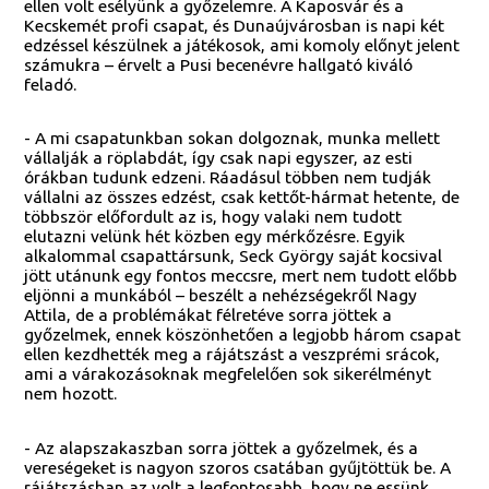
ellen volt esélyünk a győzelemre. A Kaposvár és a
Kecskemét profi csapat, és Dunaújvárosban is napi két
edzéssel készülnek a játékosok, ami komoly előnyt jelent
számukra – érvelt a Pusi becenévre hallgató kiváló
feladó.
- A mi csapatunkban sokan dolgoznak, munka mellett
vállalják a röplabdát, így csak napi egyszer, az esti
órákban tudunk edzeni. Ráadásul többen nem tudják
vállalni az összes edzést, csak kettőt-hármat hetente, de
többször előfordult az is, hogy valaki nem tudott
elutazni velünk hét közben egy mérkőzésre. Egyik
alkalommal csapattársunk, Seck György saját kocsival
jött utánunk egy fontos meccsre, mert nem tudott előbb
eljönni a munkából – beszélt a nehézségekről Nagy
Attila, de a problémákat félretéve sorra jöttek a
győzelmek, ennek köszönhetően a legjobb három csapat
ellen kezdhették meg a rájátszást a veszprémi srácok,
ami a várakozásoknak megfelelően sok sikerélményt
nem hozott.
- Az alapszakaszban sorra jöttek a győzelmek, és a
vereségeket is nagyon szoros csatában gyűjtöttük be. A
rájátszásban az volt a legfontosabb, hogy ne essünk