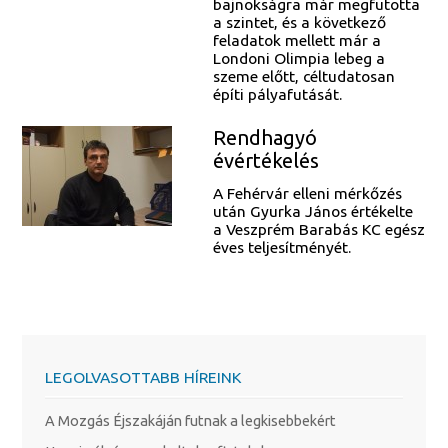
bajnokságra már megfutotta
a szintet, és a következő
feladatok mellett már a
Londoni Olimpia lebeg a
szeme előtt, céltudatosan
építi pályafutását.
Rendhagyó
évértékelés
A Fehérvár elleni mérkőzés
után Gyurka János értékelte
a Veszprém Barabás KC egész
éves teljesítményét.
LEGOLVASOTTABB HÍREINK
A Mozgás Éjszakáján futnak a legkisebbekért