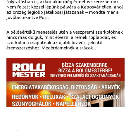
folytatásban is, akkor akár még érmet is szerezhetünk.
Nem feltett kézzel lépünk pályára a Kaposvár ellen, ahol
az ország legjobb játékosai játszanak – mondta már a
jövőbe tekintve Pusi.
A példaértékű menetelés után a veszprémi szurkolóknak
nincs más dolguk, mint élvezni a remek röplabdát, és
szurkolni a csapatnak az újabb bravúrt jelentő
éremszerzéshez. Megérdemelnék a srácok…