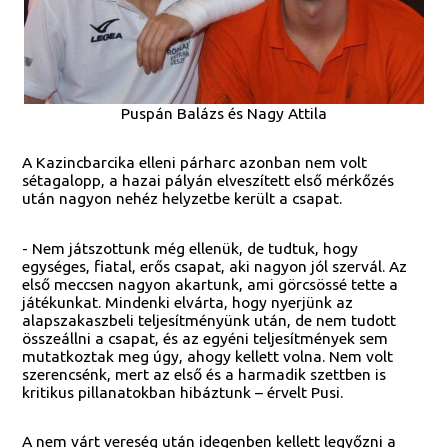
Puspán Balázs és Nagy Attila
A Kazincbarcika elleni párharc azonban nem volt
sétagalopp, a hazai pályán elveszített első mérkőzés
után nagyon nehéz helyzetbe került a csapat.
- Nem játszottunk még ellenük, de tudtuk, hogy
egységes, fiatal, erős csapat, aki nagyon jól szervál. Az
első meccsen nagyon akartunk, ami görcsössé tette a
játékunkat. Mindenki elvárta, hogy nyerjünk az
alapszakaszbeli teljesítményünk után, de nem tudott
összeállni a csapat, és az egyéni teljesítmények sem
mutatkoztak meg úgy, ahogy kellett volna. Nem volt
szerencsénk, mert az első és a harmadik szettben is
kritikus pillanatokban hibáztunk – érvelt Pusi.
A nem várt vereség után idegenben kellett legyőzni a