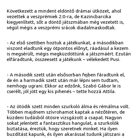
Következett a mindent eldöntő drámai ütközet, ahol
vezettek a veszprémiek 2:0-ra, de Kazincbarcika
kiegyenlített, sőt a döntő játszmában még vezetett is,
végül mégis a veszprémi srácok diadalmaskodtak.
- Az első szettben hoztuk a játékunkat, a másodikban
viszont eladtunk egy ötpontos előnyt, ráadásul a kezem
is megsérült, mégis megküzdöttünk a játszmáért. Ezután
elfáradtunk, összeesett a játékunk – vélekedett Pusi.
- A második szett után elsősorban fejben fáradtunk el,
de én a harmadik szett után már lépni sem tudtam,
nemhogy ugrani. Ekkor az edzőnk, Szabó Gábor le is
cserélt, jól jött egy kis pihenés – tette hozzá Attila.
- Az ötödik szett minden szurkoló álma és rémálma volt.
Többen majdnem szívrohamot kaptak a nézőtéren, de
küzdeni tudásból ötösre vizsgázott a csapat. Nagyon
sokat jelentett a fantasztikus hangulat, a szurkolók
biztatása, éreztük, hogy szeretnek minket. Ha ilyen
buzdítást kapunk, és ilyen akarással tudunk játszani a