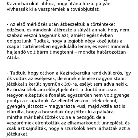
Kazincbarcikát ahhoz, hogy utána hazai pályán
vívhassák ki a veszprémiek a továbbjutást.
- Az első mérkőzés után átbeszéltük a történteket
edzésen, és mindenki átérezte a súlyát annak, hogy nem
szabad veszni hagynunk azt, amiért egész évben
dolgoztunk. Tudtuk, hogy a legjobb négy közé jutás a
csapat történetében egyedülálló lenne, és ezért mindenki
hajlandó volt bármit megtenni – mondta határozottan
Attila.
- Tudtuk, hogy otthon a Kazincbarcika rendkívül erős, így
ők voltak az esélyesek, de ennek ellenére nagyon stabil
játékkal sikerült nyernünk 3:0-ra, esélyt sem adva nekik.
Ez óriási lélektani előnyt jelentett a döntő meccsre.
Nagyon elkaptuk a fonalat, egyszerűen nem volt gyenge
pontja a csapatnak. Az ellenfél viszont lélektelenül,
gyengén játszott – magyarázta Pusi, majd Attila azt is
elárulta, hogy a borsodiak úgy jöttek ki a pályára,
mintha már behűtötték volna a pezsgőt, de a
veszprémiek elrontották az elhamarkodott ünneplést, és
csak azt sajnálták, hogy a szurkolók nem láthatták azt a
játékukat.