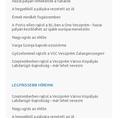
Hazai pályán remekeltek a fiatalok
A hegyekből a pályára vezetett az út
Érmek mindkét fogásnemben
A Porto ellen rajtol a BL-ben a One Veszprém – hazai
pályán kezdődhet az újabb európai menetelés
Nagy ugrás az elitbe
Varga Szonja bajnoki ezüstérme
Győzelemmel rajtolt a VSC Veszprém Zalaegerszegen!
Szeptemberben rajtol a Veszprém Városi Kispályás
Labdarúgó-bajnokság – már lehet nevezni
LEGFRISSEBB HÍREINK
Szeptemberben rajtol a Veszprém Városi Kispályás
Labdarúgó-bajnokság – már lehet nevezni
Nagy ugrás az elitbe
A hegyekből a pályára vezetett az út