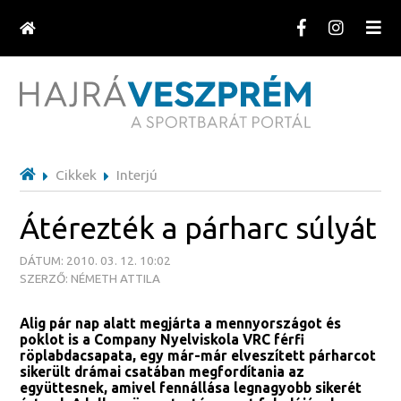
Cikkek
Interjú
Átérezték a párharc súlyát
DÁTUM: 2010. 03. 12. 10:02
SZERZŐ: NÉMETH ATTILA
Alig pár nap alatt megjárta a mennyországot és
poklot is a Company Nyelviskola VRC férfi
röplabdacsapata, egy már-már elveszített párharcot
sikerült drámai csatában megfordítania az
együttesnek, amivel fennállása legnagyobb sikerét