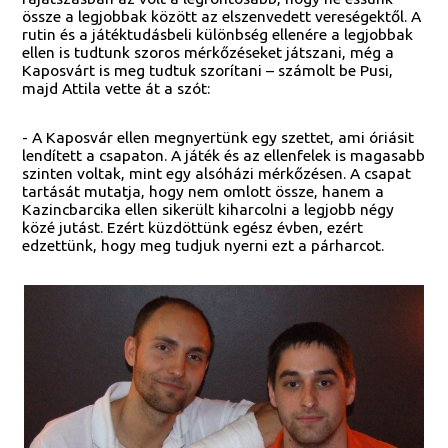
össze a legjobbak között az elszenvedett vereségektől. A
rutin és a játéktudásbeli különbség ellenére a legjobbak
ellen is tudtunk szoros mérkőzéseket játszani, még a
Kaposvárt is meg tudtuk szorítani – számolt be Pusi,
majd Attila vette át a szót:
- A Kaposvár ellen megnyertünk egy szettet, ami óriásit
lendített a csapaton. A játék és az ellenfelek is magasabb
szinten voltak, mint egy alsóházi mérkőzésen. A csapat
tartását mutatja, hogy nem omlott össze, hanem a
Kazincbarcika ellen sikerült kiharcolni a legjobb négy
közé jutást. Ezért küzdöttünk egész évben, ezért
edzettünk, hogy meg tudjuk nyerni ezt a párharcot.