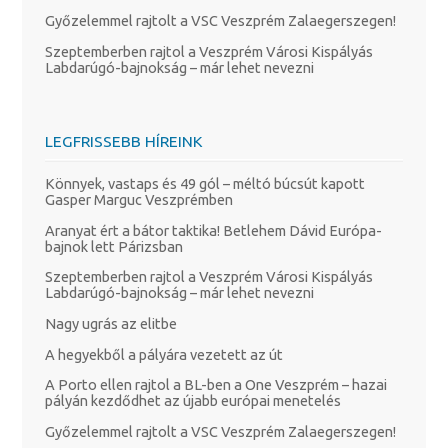
Győzelemmel rajtolt a VSC Veszprém Zalaegerszegen!
Szeptemberben rajtol a Veszprém Városi Kispályás
Labdarúgó-bajnokság – már lehet nevezni
LEGFRISSEBB HÍREINK
Könnyek, vastaps és 49 gól – méltó búcsút kapott
Gasper Marguc Veszprémben
Aranyat ért a bátor taktika! Betlehem Dávid Európa-
bajnok lett Párizsban
Szeptemberben rajtol a Veszprém Városi Kispályás
Labdarúgó-bajnokság – már lehet nevezni
Nagy ugrás az elitbe
A hegyekből a pályára vezetett az út
A Porto ellen rajtol a BL-ben a One Veszprém – hazai
pályán kezdődhet az újabb európai menetelés
Győzelemmel rajtolt a VSC Veszprém Zalaegerszegen!