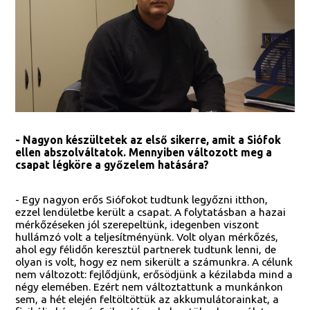
- Nagyon készültetek az első sikerre, amit a Siófok
ellen abszolváltatok. Mennyiben változott meg a
csapat légköre a győzelem hatására?
- Egy nagyon erős Siófokot tudtunk legyőzni itthon,
ezzel lendületbe került a csapat. A folytatásban a hazai
mérkőzéseken jól szerepeltünk, idegenben viszont
hullámzó volt a teljesítményünk. Volt olyan mérkőzés,
ahol egy félidőn keresztül partnerek tudtunk lenni, de
olyan is volt, hogy ez nem sikerült a számunkra. A célunk
nem változott: fejlődjünk, erősödjünk a kézilabda mind a
négy elemében. Ezért nem változtattunk a munkánkon
sem, a hét elején feltöltöttük az akkumulátorainkat, a