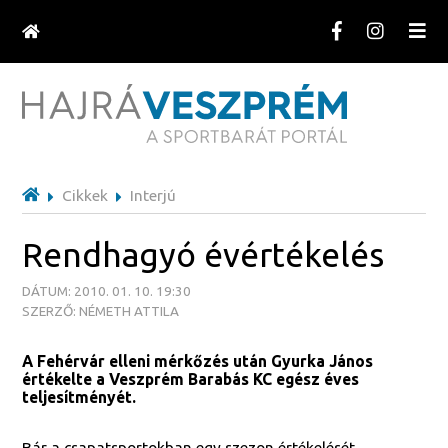
Cikkek
Interjú
Rendhagyó évértékelés
DÁTUM: 2010. 01. 10. 19:30
SZERZŐ: NÉMETH ATTILA
A Fehérvár elleni mérkőzés után Gyurka János
értékelte a Veszprém Barabás KC egész éves
teljesítményét.
Bár a csapatsportokban egy szezon értékelését