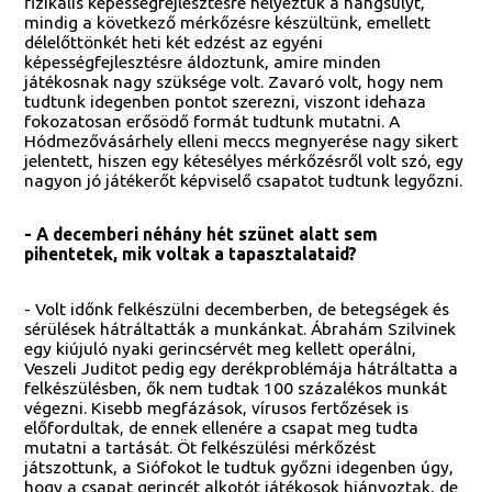
fizikális képességfejlesztésre helyeztük a hangsúlyt,
mindig a következő mérkőzésre készültünk, emellett
délelőttönkét heti két edzést az egyéni
képességfejlesztésre áldoztunk, amire minden
játékosnak nagy szüksége volt. Zavaró volt, hogy nem
tudtunk idegenben pontot szerezni, viszont idehaza
fokozatosan erősödő formát tudtunk mutatni. A
Hódmezővásárhely elleni meccs megnyerése nagy sikert
jelentett, hiszen egy kétesélyes mérkőzésről volt szó, egy
nagyon jó játékerőt képviselő csapatot tudtunk legyőzni.
- A decemberi néhány hét szünet alatt sem
pihentetek, mik voltak a tapasztalataid?
- Volt időnk felkészülni decemberben, de betegségek és
sérülések hátráltatták a munkánkat. Ábrahám Szilvinek
egy kiújuló nyaki gerincsérvét meg kellett operálni,
Veszeli Juditot pedig egy derékproblémája hátráltatta a
felkészülésben, ők nem tudtak 100 százalékos munkát
végezni. Kisebb megfázások, vírusos fertőzések is
előfordultak, de ennek ellenére a csapat meg tudta
mutatni a tartását. Öt felkészülési mérkőzést
játszottunk, a Siófokot le tudtuk győzni idegenben úgy,
hogy a csapat gerincét alkotót játékosok hiányoztak, de