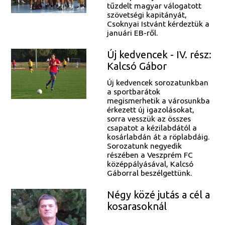
tűzdelt magyar válogatott
szövetségi kapitányát,
Csoknyai Istvánt kérdeztük a
januári EB-ről.
Új kedvencek - IV. rész:
Kalcsó Gábor
Új kedvencek sorozatunkban
a sportbarátok
megismerhetik a városunkba
érkezett új igazolásokat,
sorra vesszük az összes
csapatot a kézilabdától a
kosárlabdán át a röplabdáig.
Sorozatunk negyedik
részében a Veszprém FC
középpályásával, Kalcsó
Gáborral beszélgettünk.
Négy közé jutás a cél a
kosarasoknál