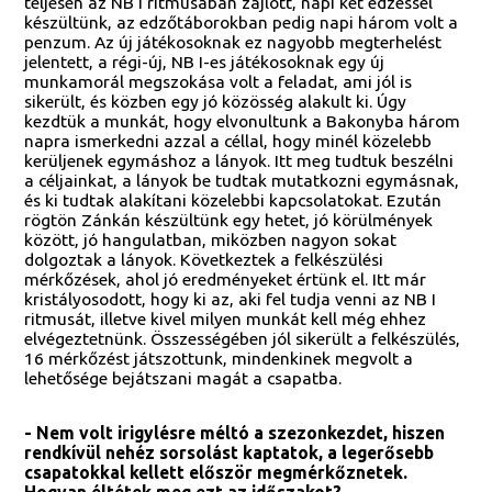
teljesen az NB I ritmusában zajlott, napi két edzéssel
készültünk, az edzőtáborokban pedig napi három volt a
penzum. Az új játékosoknak ez nagyobb megterhelést
jelentett, a régi-új, NB I-es játékosoknak egy új
munkamorál megszokása volt a feladat, ami jól is
sikerült, és közben egy jó közösség alakult ki. Úgy
kezdtük a munkát, hogy elvonultunk a Bakonyba három
napra ismerkedni azzal a céllal, hogy minél közelebb
kerüljenek egymáshoz a lányok. Itt meg tudtuk beszélni
a céljainkat, a lányok be tudtak mutatkozni egymásnak,
és ki tudtak alakítani közelebbi kapcsolatokat. Ezután
rögtön Zánkán készültünk egy hetet, jó körülmények
között, jó hangulatban, miközben nagyon sokat
dolgoztak a lányok. Következtek a felkészülési
mérkőzések, ahol jó eredményeket értünk el. Itt már
kristályosodott, hogy ki az, aki fel tudja venni az NB I
ritmusát, illetve kivel milyen munkát kell még ehhez
elvégeztetnünk. Összességében jól sikerült a felkészülés,
16 mérkőzést játszottunk, mindenkinek megvolt a
lehetősége bejátszani magát a csapatba.
- Nem volt irigylésre méltó a szezonkezdet, hiszen
rendkívül nehéz sorsolást kaptatok, a legerősebb
csapatokkal kellett először megmérkőznetek.
Hogyan éltétek meg ezt az időszakot?