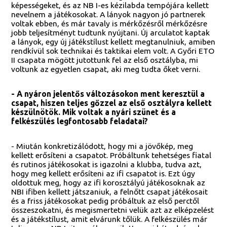
képességeket, és az NB I-es kézilabda tempójára kellett
nevelnem a játékosokat. A lányok nagyon jó partnerek
voltak ebben, és már tavaly is mérkőzésről mérkőzésre
jobb teljesítményt tudtunk nyújtani. Új arculatot kaptak
a lányok, egy új játékstílust kellett megtanulniuk, amiben
rendkívül sok technikai és taktikai elem volt. A Győri ETO
II csapata mögött jutottunk fel az első osztályba, mi
voltunk az egyetlen csapat, aki meg tudta őket verni.
- A nyáron jelentős változásokon ment keresztül a
csapat, hiszen teljes gőzzel az első osztályra kellett
készülnötök. Mik voltak a nyári szünet és a
felkészülés legfontosabb feladatai?
- Miután konkretizálódott, hogy mi a jövőkép, meg
kellett erősíteni a csapatot. Próbáltunk tehetséges fiatal
és rutinos játékosokat is igazolni a klubba, tudva azt,
hogy meg kellett erősíteni az ifi csapatot is. Ezt úgy
oldottuk meg, hogy az ifi korosztályú játékosoknak az
NBI ifiben kellett játszaniuk, a felnőtt csapat játékosait
és a friss játékosokat pedig próbáltuk az első perctől
összeszokatni, és megismertetni velük azt az elképzelést
és a játékstílust, amit elvárunk tőlük. A felkészülés már