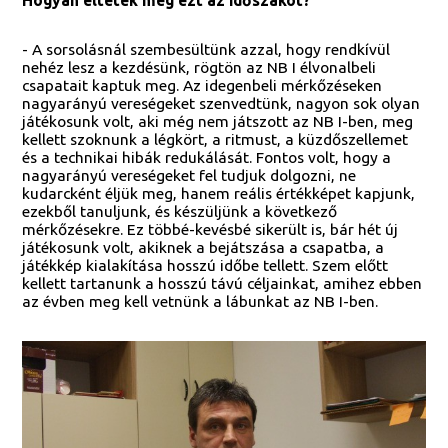
- A sorsolásnál szembesültünk azzal, hogy rendkívül
nehéz lesz a kezdésünk, rögtön az NB I élvonalbeli
csapatait kaptuk meg. Az idegenbeli mérkőzéseken
nagyarányú vereségeket szenvedtünk, nagyon sok olyan
játékosunk volt, aki még nem játszott az NB I-ben, meg
kellett szoknunk a légkört, a ritmust, a küzdőszellemet
és a technikai hibák redukálását. Fontos volt, hogy a
nagyarányú vereségeket fel tudjuk dolgozni, ne
kudarcként éljük meg, hanem reális értékképet kapjunk,
ezekből tanuljunk, és készüljünk a következő
mérkőzésekre. Ez többé-kevésbé sikerült is, bár hét új
játékosunk volt, akiknek a bejátszása a csapatba, a
játékkép kialakítása hosszú időbe tellett. Szem előtt
kellett tartanunk a hosszú távú céljainkat, amihez ebben
az évben meg kell vetnünk a lábunkat az NB I-ben.