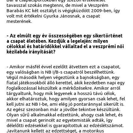
tavasszal szokás megtenni, de mivel a Veszprém
Barabás KC két osztályt is végigküzdött 2009-ben, így
volt mit értékelni Gyurka Jánosnak, a csapat
mesterének.
- Az elmúlt egy év összességében egy sikertörténet
a csapat életében. Kezdjük a legelején: milyen
célokkal és határidőkkel vállaltad el a veszprémi női
kézilabda irányítását?
- Amikor másfél évvel ezelőtt átvettem ezt a csapatot,
egy valóságban is NB I/B-s csapatról beszélhettünk.
Végül második helyen végeztünk a bajnokságban, egy
fiatal játékosokból álló kerettel, akik kezdetben napi egy
foglalkozással készültek a mérkőzésekre. Amikor arról
tárgyaltunk, hogy mik legyenek a hosszú távú célok,
akkor elhatároztuk, hogy amilyen gyorsan csak lehet, fel
kell jutni az NB I-be, ami elég jó pontaránnyal sikerült is.
Az egész szezonban már a jövőbe tekintve készültünk.
Olyan sűrű alkalmakkal edzettünk, ahogy csak lehet, és
mivel a csapat gerincét az egyetemisták adták, így
délelőtti edzésekkel is gyarapítottuk az edzéslétszámot.
Javítanunk kellett az edzettséget, a motorikus