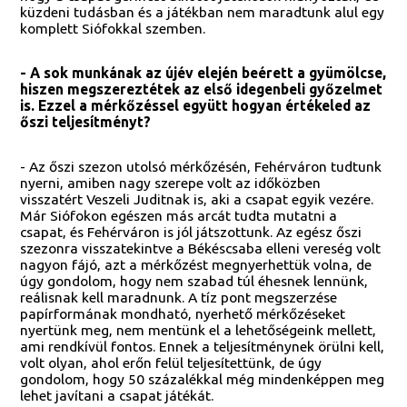
küzdeni tudásban és a játékban nem maradtunk alul egy
komplett Siófokkal szemben.
- A sok munkának az újév elején beérett a gyümölcse,
hiszen megszereztétek az első idegenbeli győzelmet
is. Ezzel a mérkőzéssel együtt hogyan értékeled az
őszi teljesítményt?
- Az őszi szezon utolsó mérkőzésén, Fehérváron tudtunk
nyerni, amiben nagy szerepe volt az időközben
visszatért Veszeli Juditnak is, aki a csapat egyik vezére.
Már Siófokon egészen más arcát tudta mutatni a
csapat, és Fehérváron is jól játszottunk. Az egész őszi
szezonra visszatekintve a Békéscsaba elleni vereség volt
nagyon fájó, azt a mérkőzést megnyerhettük volna, de
úgy gondolom, hogy nem szabad túl éhesnek lennünk,
reálisnak kell maradnunk. A tíz pont megszerzése
papírformának mondható, nyerhető mérkőzéseket
nyertünk meg, nem mentünk el a lehetőségeink mellett,
ami rendkívül fontos. Ennek a teljesítménynek örülni kell,
volt olyan, ahol erőn felül teljesítettünk, de úgy
gondolom, hogy 50 százalékkal még mindenképpen meg
lehet javítani a csapat játékát.