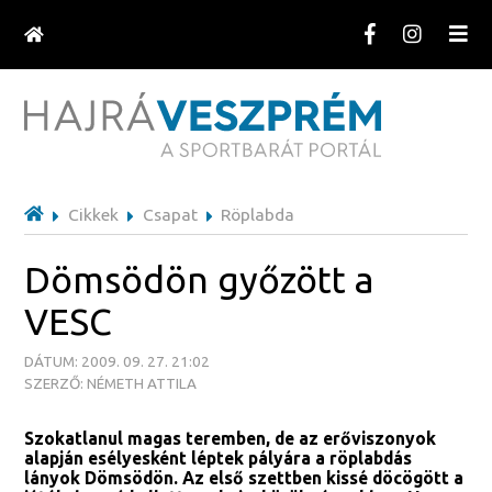
Cikkek
Csapat
Röplabda
Dömsödön győzött a
VESC
DÁTUM: 2009. 09. 27. 21:02
SZERZŐ: NÉMETH ATTILA
Szokatlanul magas teremben, de az erőviszonyok
alapján esélyesként léptek pályára a röplabdás
lányok Dömsödön. Az első szettben kissé döcögött a