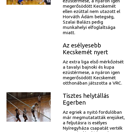
ezüstérmese, a nyáron igen
megerősödött Kecskemét
ellen ezúttal nem utazott el
Horváth Ádám betegség,
Szalai Balázs pedig
munkahelyi elfoglaltsága
miatt.
Az esélyesebb
Kecskemét nyert
Az extra liga első mérkőzését
a tavalyi bajnoki és kupa
ezüstérmese, a nyáron igen
megerősödött Kecskemét
otthonában játszotta a VRC.
Tisztes helytállás
Egerben
Az egriek a nyitó fordulóban
már megmutatatták erejüket,
a feljutásra is esélyes
Nyíregyháza csapatát verték