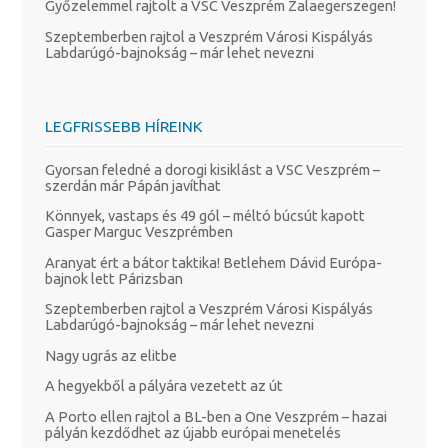
Győzelemmel rajtolt a VSC Veszprém Zalaegerszegen!
Szeptemberben rajtol a Veszprém Városi Kispályás
Labdarúgó-bajnokság – már lehet nevezni
LEGFRISSEBB HÍREINK
Gyorsan feledné a dorogi kisiklást a VSC Veszprém –
szerdán már Pápán javíthat
Könnyek, vastaps és 49 gól – méltó búcsút kapott
Gasper Marguc Veszprémben
Aranyat ért a bátor taktika! Betlehem Dávid Európa-
bajnok lett Párizsban
Szeptemberben rajtol a Veszprém Városi Kispályás
Labdarúgó-bajnokság – már lehet nevezni
Nagy ugrás az elitbe
A hegyekből a pályára vezetett az út
A Porto ellen rajtol a BL-ben a One Veszprém – hazai
pályán kezdődhet az újabb európai menetelés