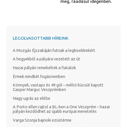
meg, ráadásul idegenben.
LEGOLVASOTTABB HÍREINK
A Mozgás Éjszakáján futnak a legkisebbekért
A hegyekből a pályára vezetett az út
Hazai pályán remekeltek a fiatalok
Érmek mindkét fogásnemben
Könnyek, vastaps és 49 gól – méltó búcsút kapott
Gasper Marguc Veszprémben
Nagy ugrás az elitbe
A Porto ellen rajtol a BL-ben a One Veszprém – hazai
pályán kezdődhet az újabb európai menetelés
Varga Szonja bajnoki ezüstérme