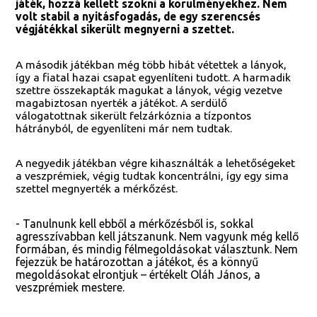
játék, hozzá kellett szokni a körülményekhez. Nem
volt stabil a nyitásfogadás, de egy szerencsés
végjátékkal sikerült megnyerni a szettet.
A második játékban még több hibát vétettek a lányok,
így a fiatal hazai csapat egyenlíteni tudott. A harmadik
szettre összekapták magukat a lányok, végig vezetve
magabiztosan nyerték a játékot. A serdülő
válogatottnak sikerült felzárkóznia a tízpontos
hátrányból, de egyenlíteni már nem tudtak.
A negyedik játékban végre kihasználták a lehetőségeket
a veszprémiek, végig tudtak koncentrálni, így egy sima
szettel megnyerték a mérkőzést.
- Tanulnunk kell ebből a mérkőzésből is, sokkal
agresszívabban kell játszanunk. Nem vagyunk még kellő
formában, és mindig félmegoldásokat választunk. Nem
fejezzük be határozottan a játékot, és a könnyű
megoldásokat elrontjuk – értékelt Oláh János, a
veszprémiek mestere.