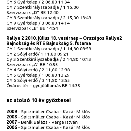
GY 6 Gyártelep / 2 06,80 11:34
GY 7 Szentkirályszabadja / 1 15,00
Szervizpark „D” BE 12:40
GY 8 Szentkirályszabadja / 2 15,00 13:43
GY 9 Gyártelep / 3 06,80 14:14
Szervizpark „E” BE 14:54
Rallye 2 2010. július 18. vasárnap – Országos Rallye2
Bajnokság és RTE Bajnokság 5. futama
GY 1 Szentkirályszabadja / 1 14,80 08:53
GY 2 Sólyi erdő/ 1 11,80 09:21
Gy 3 Szentkirályszabadja / 2 14,80 10:13
Szervizpark „A” BE 10:55
GY 4 Sólyi erdő / 2 11,80 12:38
GY 5 Gyártelep / 1 06,80 13:29
GY 6 Sólyi erdő / 3 11,80 13:55
Óváros tér – gyüjőállomás BE 14:35
az utolsó 10 év győztesei
2009
- Spitzmüller Csaba - Kazár Miklós
2008
- Spitzmüller Csaba - Kazár Miklós
2007
- Benik Balázs - Varga István
2006
- Spitzmüller Csaba - Kazár Miklós