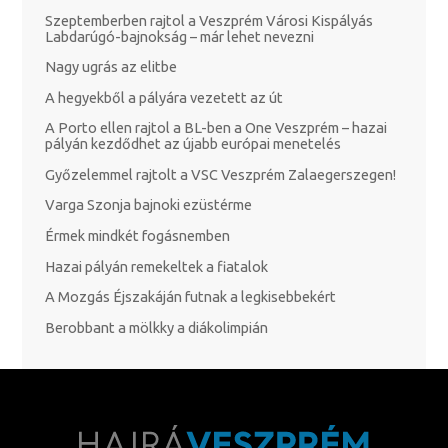
Szeptemberben rajtol a Veszprém Városi Kispályás
Labdarúgó-bajnokság – már lehet nevezni
Nagy ugrás az elitbe
A hegyekből a pályára vezetett az út
A Porto ellen rajtol a BL-ben a One Veszprém – hazai
pályán kezdődhet az újabb európai menetelés
Győzelemmel rajtolt a VSC Veszprém Zalaegerszegen!
Varga Szonja bajnoki ezüstérme
Érmek mindkét fogásnemben
Hazai pályán remekeltek a fiatalok
A Mozgás Éjszakáján futnak a legkisebbekért
Berobbant a mölkky a diákolimpián