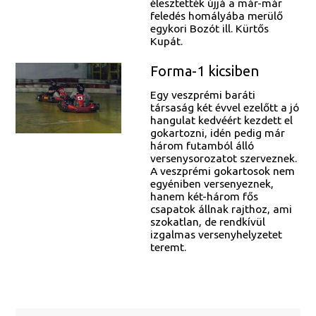
élesztették újjá a már-már
feledés homályába merülő
egykori Bozót ill. Kürtős
Kupát.
Forma-1 kicsiben
Egy veszprémi baráti
társaság két évvel ezelőtt a jó
hangulat kedvéért kezdett el
gokartozni, idén pedig már
három futamból álló
versenysorozatot szerveznek.
A veszprémi gokartosok nem
egyéniben versenyeznek,
hanem két-három fős
csapatok állnak rajthoz, ami
szokatlan, de rendkívül
izgalmas versenyhelyzetet
teremt.