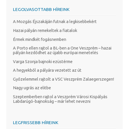
LEGOLVASOTTABB HÍREINK
A Mozgás Éjszakáján futnak a legkisebbekért
Hazai pályán remekeltek a fiatalok
Érmek mindkét fogásnemben
A Porto ellen rajtol a BL-ben a One Veszprém – hazai
pályán kezdődhet az újabb európai menetelés
Varga Szonja bajnoki ezüstérme
A hegyekből a pályára vezetett az út
Győzelemmel rajtolt a VSC Veszprém Zalaegerszegen!
Nagy ugrás az elitbe
Szeptemberben rajtol a Veszprém Városi Kispályás
Labdarúgó-bajnokság – már lehet nevezni
LEGFRISSEBB HÍREINK