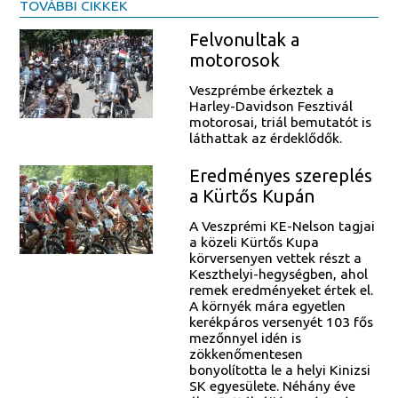
TOVÁBBI CIKKEK
Felvonultak a
motorosok
Veszprémbe érkeztek a
Harley-Davidson Fesztivál
motorosai, triál bemutatót is
láthattak az érdeklődők.
Eredményes szereplés
a Kürtős Kupán
A Veszprémi KE-Nelson tagjai
a közeli Kürtős Kupa
körversenyen vettek részt a
Keszthelyi-hegységben, ahol
remek eredményeket értek el.
A környék mára egyetlen
kerékpáros versenyét 103 fős
mezőnnyel idén is
zökkenőmentesen
bonyolította le a helyi Kinizsi
SK egyesülete. Néhány éve