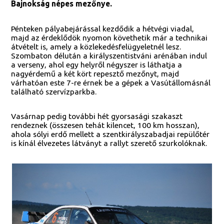
Bajnokság népes mezőnye.
Pénteken pályabejárással kezdődik a hétvégi viadal,
majd az érdeklődök nyomon követhetik már a technikai
átvételt is, amely a közlekedésfelügyeletnél lesz.
Szombaton délután a királyszentistváni arénában indul
a verseny, ahol egy helyről négyszer is láthatja a
nagyérdemű a két kört repesztő mezőnyt, majd
várhatóan este 7-re érnek be a gépek a Vasútállomásnál
található szervízparkba.
Vasárnap pedig további hét gyorsasági szakaszt
rendeznek (összesen tehát kilencet, 100 km hosszan),
ahola sólyi erdő mellett a szentkirályszabadjai repülőtér
is kínál élvezetes látványt a rallyt szerető szurkolóknak.