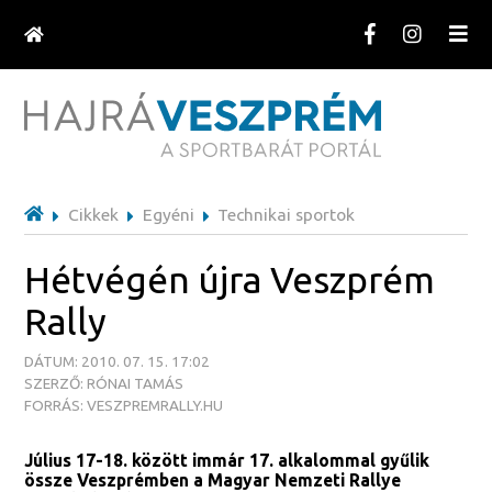
Cikkek
Egyéni
Technikai sportok
Hétvégén újra Veszprém
Rally
DÁTUM: 2010. 07. 15. 17:02
SZERZŐ: RÓNAI TAMÁS
FORRÁS: VESZPREMRALLY.HU
Július 17-18. között immár 17. alkalommal gyűlik
össze Veszprémben a Magyar Nemzeti Rallye