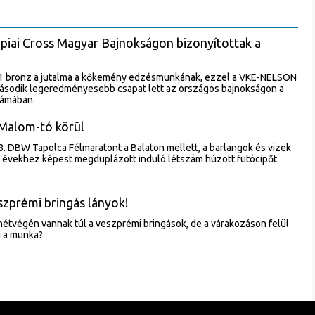
piai Cross Magyar Bajnokságon bizonyítottak a
és 1 bronz a jutalma a kőkemény edzésmunkának, ezzel a VKE-NELSON
sodik legeredményesebb csapat lett az országos bajnokságon a
zámában.
 Malom-tó körül
. DBW Tapolca Félmaratont a Balaton mellett, a barlangok és vizek
i évekhez képest megduplázott induló létszám húzott futócipőt.
szprémi bringás lányok!
tvégén vannak túl a veszprémi bringások, de a várakozáson felül
i a munka?