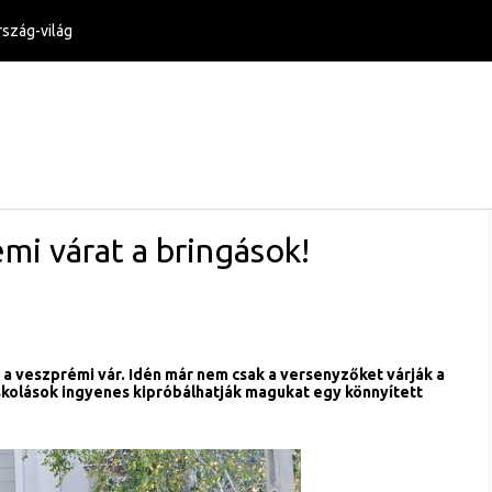
szág-világ
mi várat a bringások!
 a veszprémi vár. Idén már nem csak a versenyzőket várják a
skolások ingyenes kipróbálhatják magukat egy könnyített