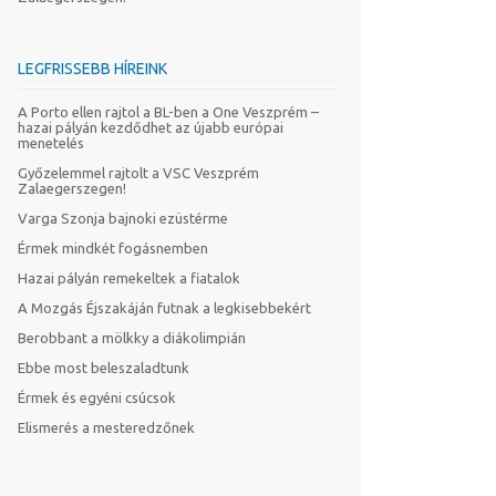
LEGFRISSEBB HÍREINK
A Porto ellen rajtol a BL-ben a One Veszprém –
hazai pályán kezdődhet az újabb európai
menetelés
Győzelemmel rajtolt a VSC Veszprém
Zalaegerszegen!
Varga Szonja bajnoki ezüstérme
Érmek mindkét fogásnemben
Hazai pályán remekeltek a fiatalok
A Mozgás Éjszakáján futnak a legkisebbekért
Berobbant a mölkky a diákolimpián
Ebbe most beleszaladtunk
Érmek és egyéni csúcsok
Elismerés a mesteredzőnek