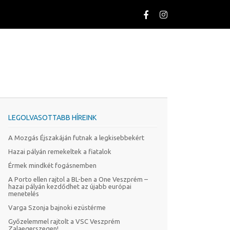
LEGOLVASOTTABB HÍREINK
A Mozgás Éjszakáján futnak a legkisebbekért
Hazai pályán remekeltek a fiatalok
Érmek mindkét fogásnemben
A Porto ellen rajtol a BL-ben a One Veszprém –
hazai pályán kezdődhet az újabb európai
menetelés
Varga Szonja bajnoki ezüstérme
Győzelemmel rajtolt a VSC Veszprém
Zalaegerszegen!