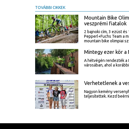
TOVÁBBI CIKKEK
Mountain Bike Olim
veszprémi fiatalok
2 bajnoki cím, 3 ezüst 
Pepperl+Fuchs Team a má
mountain bike olimpiai s
Mintegy ezer kör a
A hétvégén rendezték a 8
városában, ahol a korább
Verhetetlenek a ve
Nagyon kemény versenyhé
teljesítettek. Kezd beérn