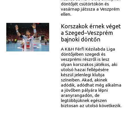
döntőjét csütörtökön és
vasárnap játssza a Veszprém
ellen.
Korszakok érnek véget
a Szeged–Veszprém
bajnoki döntőn
A K&H Férfi Kézilabda Liga
döntőjében szegedi és
veszprémi részről is lesz
olyan korszakos játékos, aki
utolsó hazai fellépésére
készül jelenlegi klubja
színeiben. Akad, akinek
adódik, adódhat még alkalma
a jövőben pályára lépni
aranyrangadón, de
legtöbbjüknek egészen
biztosan az utolsó következik.