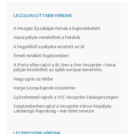
LEGOLVASOTTABB HÍREINK
A Mozgás Éjszakáján futnak a legkisebbekért
Hazai pályán remekeltek a fiatalok
A hegyekből a pályára vezetett az út
Érmek mindkét fogásnemben
A Porto ellen rajtol a BL-ben a One Veszprém – hazai
pályán kezdődhet az újabb európai menetelés
Nagy ugrás az elitbe
Varga Szonja bajnoki ezüstérme
Győzelemmel rajtolt a VSC Veszprém Zalaegerszegen!
Szeptemberben rajtol a Veszprém Városi Kispályás
Labdarúgó-bajnokság – már lehet nevezni
LEGFRISSEBB HÍREINK