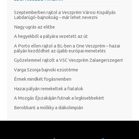
Szeptemberben rajtol a Veszprém Városi Kispályás
Labdarúgó-bajnokság – már lehet nevezni
Nagy ugrás az elitbe
A hegyekből a pályára vezetett az út
A Porto ellen rajtol a BL-ben a One Veszprém – hazai
pályán kezdődhet az újabb európai menetelés
Győzelemmel rajtolt a VSC Veszprém Zalaegerszegen!
Varga Szonja bajnoki ezüstérme
Érmek mindkét fogásnemben
Hazai pályán remekeltek a fiatalok
A Mozgás Éjszakáján futnak a legkisebbekért
Berobbant a mölkky a diákolimpián