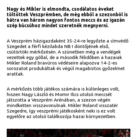
Nagy és Mikler is elmondta, csodálatos éveket
töltöttek Veszprémben, de még ebből a szezonból is
hátra van három nagyon fontos meccs és az igazán
szép búcsúhoz mindet szeretnék megnyerni.
A Veszprém házigazdaként 35-24-re legyőzte a címvédő
Szegedet a férfi kézilabda NB I döntőjének első,
csütörtöki mérkőzésén. A szünetben még a vendégek
vezettek egy góllal, de a második félidőben a hazaiak
Mikler Roland bravúros védéseire alapozva 14-2-es
sorozatot produkáltak és végül magabiztos győzelmet
arattak.
A mérkőzés több játékos számára is különleges volt,
hiszen Nagy László és Momir Ilics utolsó meccsét
játszotta a Veszprém Arénában, a szezon végén
mindketten visszavonulnak. Mikler Roland visszatér
Szegedre, így veszprémi játékosként neki is ez volt
egyelőre az utolsó találkozója hazai környezetben.