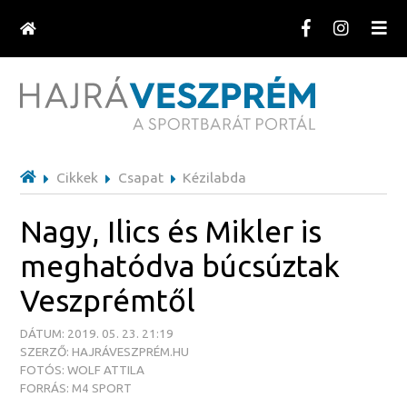
Cikkek
Csapat
Kézilabda
Nagy, Ilics és Mikler is
meghatódva búcsúztak
Veszprémtől
DÁTUM: 2019. 05. 23. 21:19
SZERZŐ: HAJRÁVESZPRÉM.HU
FOTÓS: WOLF ATTILA
FORRÁS: M4 SPORT