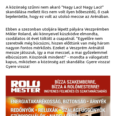
A közönség szűnni nem akaró "Nagy Laci! Nagy Laci!"
skandálása mellett Ilics nem volt ilyen bőbeszédű, ő csak
bejelentette, hogy ez volt az utolsó meccse az Arénában.
Ebben a szezonban utoljára lépett pályára Veszprémben
Mikler Roland, aki könnyeivel küszködve elmondta,
csodálatos öt évet töltött a csapatnál. "Egyelőre nem
szeretnék még búcsúzni, hiszen előttünk van még három
nagyon fontos mérkőzés. Ezeket a Veszprém Arénától
messze játsszuk, így a mai meccsel, a mai győzelemmel
elbúcsúzom. Köszönök mindent!" - mondta a válogatott
kapus, miközben a közönség azt skandálta: Gyere vissza!
Gyere vissza!