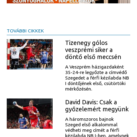
TOVÁBBI CIKKEK
Tizenegy gólos
veszprémi siker a
döntő első meccsén
A Veszprém házigazdaként
35-24-re legyőzte a címvédő
Szegedet a férfi kézilabda NB
I döntőjének első, csütörtöki
mérkőzésén.
David Davis: Csak a
győzelemért megyünk
A háromszoros bajnok
Szeged első alkalommal
védheti meg címét a férfi
kézilabda NB I-ben, amelynek