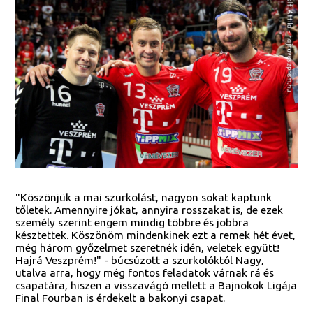
"Köszönjük a mai szurkolást, nagyon sokat kaptunk
tőletek. Amennyire jókat, annyira rosszakat is, de ezek
személy szerint engem mindig többre és jobbra
késztettek. Köszönöm mindenkinek ezt a remek hét évet,
még három győzelmet szeretnék idén, veletek együtt!
Hajrá Veszprém!" - búcsúzott a szurkolóktól Nagy,
utalva arra, hogy még fontos feladatok várnak rá és
csapatára, hiszen a visszavágó mellett a Bajnokok Ligája
Final Fourban is érdekelt a bakonyi csapat.